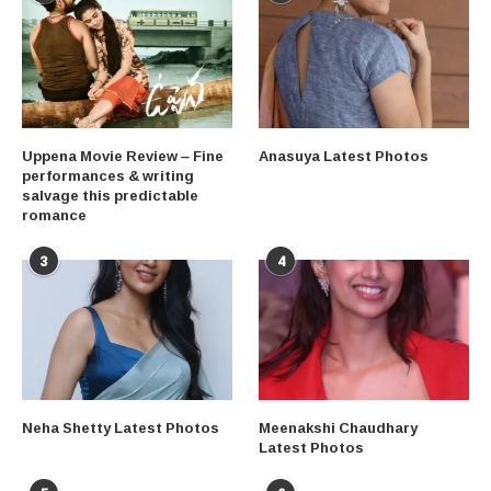
Uppena Movie Review – Fine
Anasuya Latest Photos
performances & writing
salvage this predictable
romance
3
4
Neha Shetty Latest Photos
Meenakshi Chaudhary
Latest Photos