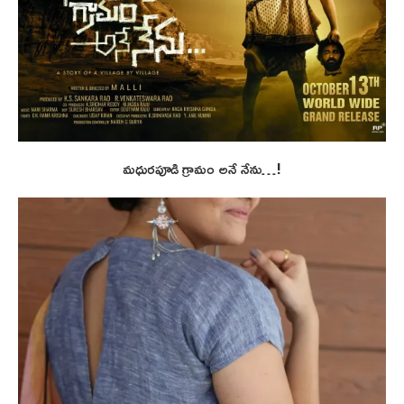
మధురపూడి గ్రామం అనే నేను…!