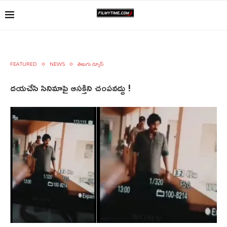
FEATURED
NEWS
తెలుగు న్యూస్
దయచేసి సినిమాపై ఆసక్తిని చంపవద్దు !