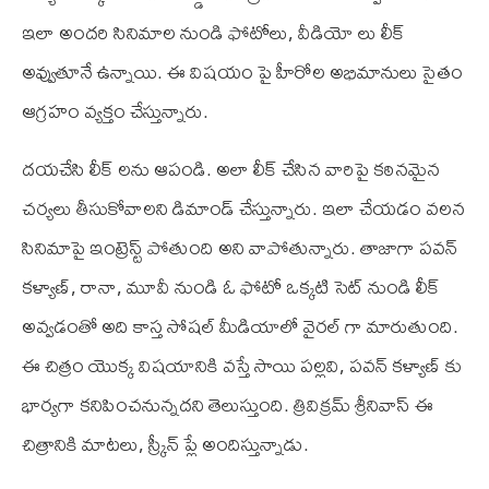
ఇలా అందరి సినిమాల నుండి ఫోటోలు, వీడియో లు లీక్
అవ్వుతూనే ఉన్నాయి. ఈ విషయం పై హీరోల అభిమానులు సైతం
ఆగ్రహం వ్యక్తం చేస్తున్నారు.
దయచేసి లీక్ లను ఆపండి. అలా లీక్ చేసిన వారిపై కఠినమైన
చర్యలు తీసుకోవాలని డిమాండ్ చేస్తున్నారు. ఇలా చేయడం వలన
సినిమాపై ఇంట్రెస్ట్ పోతుంది అని వాపోతున్నారు. తాజాగా పవన్
కళ్యాణ్, రానా, మూవీ నుండి ఓ ఫోటో ఒక్కటి సెట్ నుండి లీక్
అవ్వడంతో అది కాస్త సోషల్ మీడియాలో వైరల్ గా మారుతుంది.
ఈ చిత్రం యొక్క విషయానికి వస్తే సాయి పల్లవి, పవన్ కళ్యాణ్ కు
భార్యగా కనిపించనున్నదని తెలుస్తుంది. త్రివిక్రమ్ శ్రీనివాస్ ఈ
చిత్రానికి మాటలు, స్క్రీన్ ప్లే అందిస్తున్నాడు.