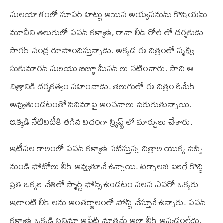
మలయాళంలో సూపర్ హిట్టు అయిన అయ్యపనుమ్ కొషియమ్
మూవీని తెలుగులో పవన్ కళ్యాణ్, రానా లీడ్ రోల్ లో దర్శకుడు
సాగర్ చంద్ర రూపొందిస్తున్నాడు. అక్కడ ఈ చిత్రంలో పృథ్వీ
సుకుమారన్ మరియు బిజ్జూ మీనన్ లు నటించారు. సాచి ఆ
చిత్రానికి దర్శకత్వం వహించాడు. తెలుగులో ఈ చిత్రం రీమేక్
అవ్వుతుండటంతో సినిమాపై అంచనాలు పెరుగుతున్నాయి.
ఇక్కడి నేటివిటీకి తగిన విదంగా స్క్రిప్ట్ లో మార్పులు చేశారు.
ఇటీవల కాలంలో పవన్ కళ్యాణ్ నటిస్తున్న చిత్రాల యొక్క సెట్స్
నుండి ఫోటోలు లీక్ అవ్వుతూనే ఉన్నాయి. టెక్నాలజి పెరిగే కొద్ది
ప్రతి ఒక్కరి చేతిలో స్మార్ట్ ఫోన్స్ ఉండటం వలన ఎవరో ఒక్కరు
ఇలాంటి లీక్ లను అంతర్జాలంలో పోస్ట్ చేస్తూనే ఉన్నారు. పవన్
కళ్యాణ్ ఒక్కడి సినిమా అప్డేట్ మాత్రమే అలా లీక్ అవ్వడంలేదు.