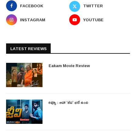
FACEBOOK
TWITTER
INSTAGRAM
YOUTUBE
LATEST REVIEWS
Eakam Movie Review
రివ్యూ : ఆహా ‘జీవి’ భలే ఉంది