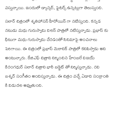
వస్తున్నాయి. ఇందులో డ్యాన్సర్, ఫైటర్స్ ఉన్నట్లుగా తెలుస్తుంది.
సలార్ చిత్రంలో శృతిహాసన్ హీరోయిన్ గా నటిస్తుంది. కన్నడ
నటుడు మధు గురుస్వామి విలన్ పాత్రలో నటిస్తున్నాడు. ప్రభాస్ కు
ధీటుగా మధు గురుస్వామి చేరడంతో సినిమాపై అంచనాలు
పెరిగాయి. ఈ చిత్రంలో ప్రభాస్ మెకానిక్ పాత్రలో కనిపిస్తాడు అని
అంటున్నారు. కే‌జి‌ఎఫ్ చిత్రాని నిర్మించిన హేంబలే విజయ్
కిరంగధుర్ సలార్ చిత్రాని భారీ బడ్జెట్ తో నిర్మిస్తున్నాడు. రవి
బశృర్ సంగీతం అందిస్తున్నాడు. ఈ చిత్రం వచ్చే ఏడాది సంక్రాంతి
కి విడుదల అవ్వుతుంది.