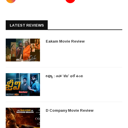
LATEST REVIEWS
Eakam Movie Review
రివ్యూ : ఆహా ‘జీవి’ భలే ఉంది
D Company Movie Review