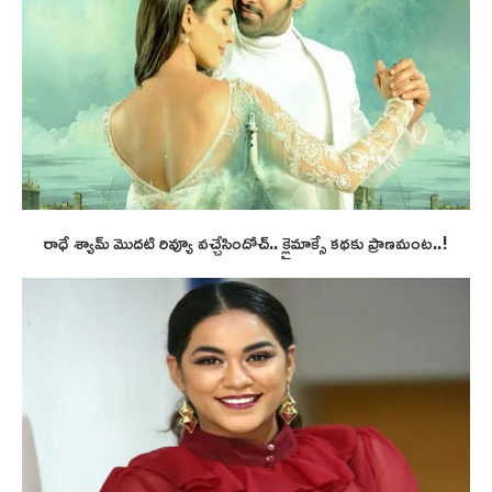
రాధే శ్యామ్ మొదటి రివ్యూ వచ్చేసిందోచ్.. క్లైమాక్సే కథకు ప్రాణమంట..!