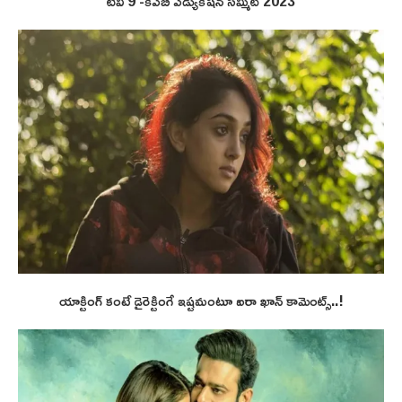
టీవీ 9 -కెఎబి ఎడ్యుకేషన్ సమ్మిట్ 2023
యాక్టింగ్ కంటే డైరెక్టింగే ఇష్టమంటూ ఐరా ఖాన్ కామెంట్స్..!