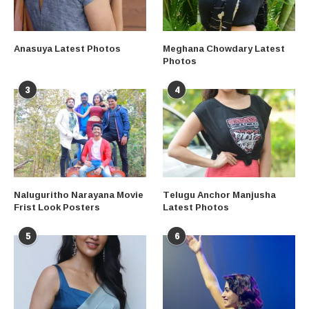
Anasuya Latest Photos
Meghana Chowdary Latest
Photos
3
4
Naluguritho Narayana Movie
Telugu Anchor Manjusha
Frist Look Posters
Latest Photos
5
6