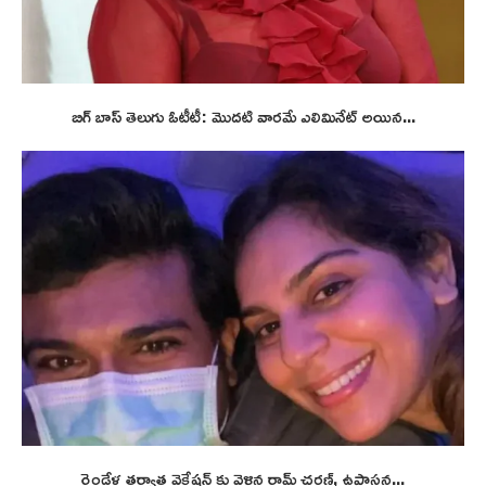
బిగ్ బాస్ తెలుగు ఓటీటీ: మొదటి వారమే ఎలిమినేట్ అయిన...
రెండేళ్ల తర్వాత వెకేషన్ కు వెళ్లిన రామ్ చరణ్, ఉపాసన...