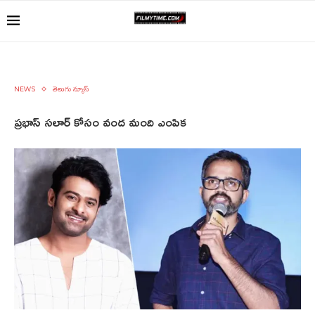
NEWS
తెలుగు న్యూస్
ప్రభాస్ సలార్ కోసం వంద మంది ఎంపిక