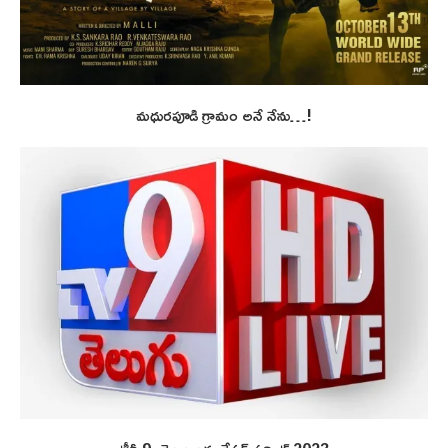
మధురపూడి గ్రామం అనే నేను…!