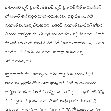
బాహుబలి స్టార్ ప్రభాస్, కే‌జి‌ఎఫ్ స్టార్ ప్రశాంత్ నీల్ కాంబినేషన్
లో సలార్ అనే చిత్రం రూపొందుతుంది. ఇప్పటికే మొదటి
షెడ్యూల్ ను పూర్తి చేసుకుంది. సెకండ్ షెడ్యూల్ షూటింగ్ కోసం
ఎదురు చూస్తున్నారు. ఈ చిత్రంను మొదలు పెట్టకముందే. సలార్
లో నటించేందుకు నూతన నటి నటీమణులు కావాలని ఇది వరకే
ప్రకటించిన సంగతి తెలిసిందే. తాజాగా ఆ అడిషన్స్
జరుగుతున్నాయి.
హైదరాబాద్ లోని అల్యూమినియం ఫ్యాక్టరీ అందుకు వేధిక
అయింది. ప్రభాస్ తో సినిమా ఛాన్స్ అనే సరికి రెండు తెలుగు
రాష్ట్రాల నుండి కాక ఇతర రాష్ట్రాల నుండి పెద్ద సంఖ్యలో అడిషన్స్
కు వచ్చారు. దర్శకుడు ప్రశాంత్ నీల్ ఆద్వర్యంలో ఈ అడిషన్స్
జరిగాయి. దాదాపుగా వంద మందిని సెలెక్ట్ చేసినట్లుగా వార్తలు