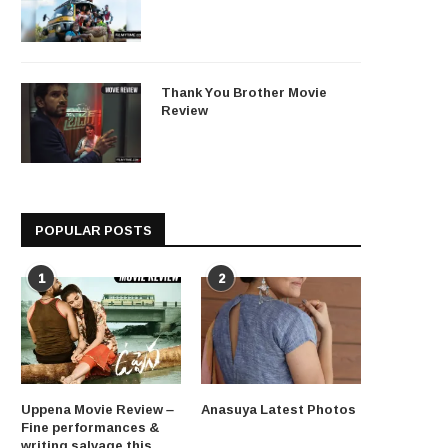
Thank You Brother Movie
Review
POPULAR POSTS
1
2
Uppena Movie Review –
Anasuya Latest Photos
Fine performances &
writing salvage this