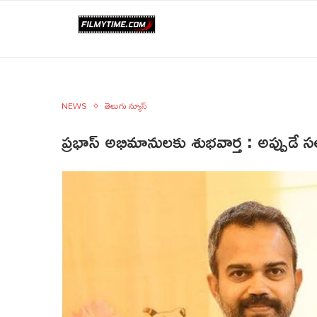
NEWS
తెలుగు న్యూస్
ప్రభాస్ అభిమానులకు శుభవార్త : అప్పుడే సలా