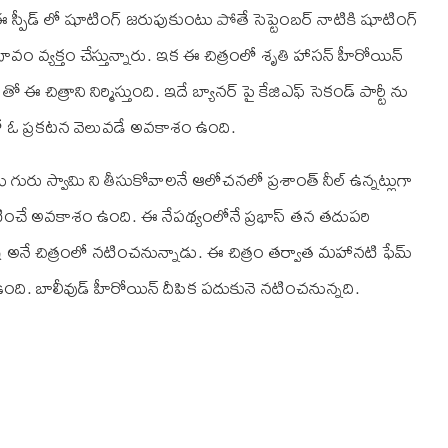
ఈ స్పీడ్ లో షూటింగ్ జరుపుకుంటు పోతే సెప్టెంబర్ నాటికి షూటింగ్
ావం వ్యక్తం చేస్తున్నారు. ఇక ఈ చిత్రంలో శృతి హాసన్ హీరోయిన్
తో ఈ చిత్రాని నిర్మిస్తుంది. ఇదే బ్యానర్ పై కే‌జి‌ఎఫ్ సెకండ్ పార్టీ ను
వరలో ఓ ప్రకటన వెలువడే అవకాశం ఉంది.
గురు స్వామి ని తీసుకోవాలనే ఆలోచనలో ప్రశాంత్ నీల్ ఉన్నట్లుగా
నటించే అవకాశం ఉంది. ఈ నేపథ్యంలోనే ప్రభాస్ తన తదుపరి
రుష్ అనే చిత్రంలో నటించనున్నాడు. ఈ చిత్రం తర్వాత మహానటి ఫేమ్
సి ఉంది. బాలీవుడ్ హీరోయిన్ దీపిక పదుకునె నటించనున్నది.