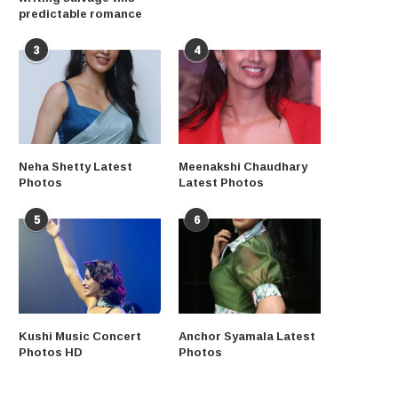
predictable romance
3
4
Neha Shetty Latest
Meenakshi Chaudhary
Photos
Latest Photos
5
6
Kushi Music Concert
Anchor Syamala Latest
Photos HD
Photos