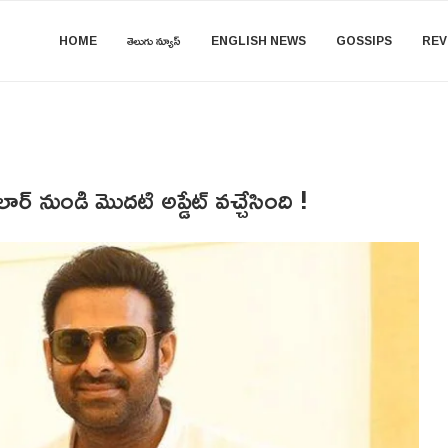
HOME
తెలుగు న్యూస్
ENGLISH NEWS
GOSSIPS
REV
ర్ నుండి మొదటి అప్డేట్ వచ్చేసింది !