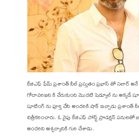
కే‌జి‌ఎఫ్ ఫేమ్ ప్రశాంత్ నీల్ ప్రస్తుతం ప్రభాస్ తో సలార్
గోదావరిఖని కి చేరుకుంది మొదటి షెడ్యూల్ ను అక్కడే
షూటింగ్ ను పూర్తి చేసి అందరికి షాక్ ఇచ్చాడు ప్రశాంత్ 
చిత్రీకరించారు. ఓ వైపు కే‌జి‌ఎఫ్ పోస్ట్ ప్రొడక్షన్ పనులత
అందరిని ఆశ్చర్యానికి గురి చేశాడు.