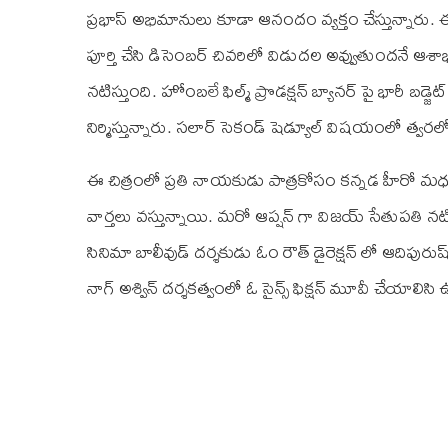
ప్రభాస్ అభిమానులు కూడా ఆనందం వ్యక్తం చేస్తున్నారు. 
పూర్తి చేసి డిసెంబర్ చివరిలో విడుదల అవ్వుతుందనే ఆశాభ
నటిస్తుంది. హోంబలే ఫిల్మ్ ప్రొడక్షన్ బ్యానర్ పై భారీ బడ్జెట్ 
నిర్మిస్తున్నారు. సలార్ సెకండ్ షెడ్యూల్ విషయంలో త్
ఈ చిత్రంలో ప్రతి నాయకుడు పాత్రకోసం కన్నడ హీరో మధు 
వార్తలు వస్తున్నాయి. మరో ఆప్షన్ గా విజయ్ సేతుపతి 
సినిమా బాలీవుడ్ దర్శకుడు ఓం రౌత్ డైరెక్షన్ లో ఆదిపు
నాగ్ అశ్విన్ దర్శకత్వంలో ఓ సైన్స్ ఫిక్షన్ మూవీ చేయాలి