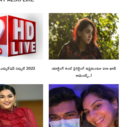
ి ఎడ్యుకేషన్ సమ్మిట్ 2023
యాక్టింగ్ కంటే డైరెక్టింగే ఇష్టమంటూ ఐరా ఖాన్
కామెంట్స్..!