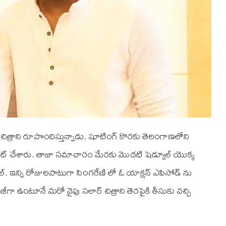
 అనే చిత్రాని రూపొందిస్తున్నాడు. షూటింగ్ కొరకు తెలంగాణలోని
 షూట్ చేశారు. తాజా సమాచారం మేరకు మొదటి షెడ్యూల్ యొక్క
నీల్. ఇన్ని రోజులపాటుగా సింగరేణి లో ఓ యాక్షన్ ఎపిసోడ్ ను
ో బిజీగా ఉంటూనే మరో వైపు సలార్ చిత్రాని తెరపైకి తీసుకు వచ్చి