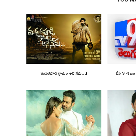
మధురపూడి గ్రామం అనే నేను…!
టీవీ 9 -కెఎబ