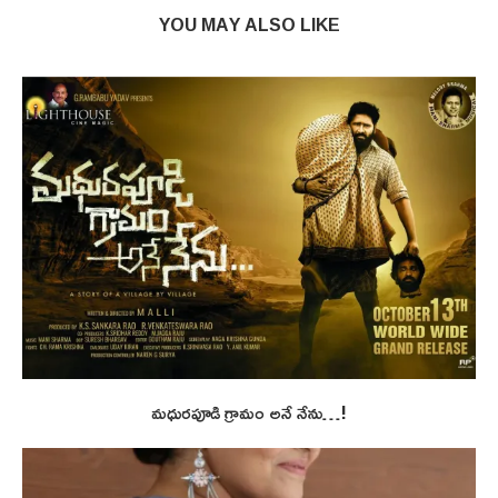
YOU MAY ALSO LIKE
మధురపూడి గ్రామం అనే నేను…!