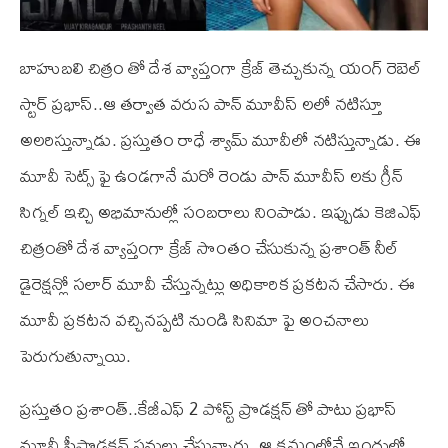
బాహుబలి చిత్రం తో దేశ వ్యాప్తంగా క్రేజ్ తెచ్చుకున్న యంగ్ రెబెల్
స్టార్ ప్రభాస్..ఆ తర్వాత వరుస పాన్ మూవీస్ లలో నటిస్తూ
అలరిస్తున్నాడు. ప్రస్తుతం రాధే శ్యామ్ మూవీలో నటిస్తున్నాడు. ఈ
మూవీ సెట్స్ ఫై ఉండగానే మరో రెండు పాన్ మూవీస్ లకు గ్రీన్
సిగ్నల్ ఇచ్చి అభిమానుల్లో సంబరాలు నింపాడు. ఇప్పుడు కెజిఎఫ్
చిత్రంతో దేశ వ్యాప్తంగా క్రేజ్ సొంతం చేసుకున్న ప్రశాంత్ నీల్
డైరెక్షన్లో సలార్ మూవీ చేస్తున్నట్లు అధికారిక ప్రకటన చేసారు. ఈ
మూవీ ప్రకటన వచ్చినప్పటి నుండి సినిమా ఫై అంచనాలు
పెరుగుతున్నాయి.
ప్రస్తుతం ప్రశాంత్..కేజీఎఫ్ 2 పోస్ట్ ప్రొడక్షన్ తో పాటు ప్రభాస్
మూవీ ప్రీప్రొడక్షన్ పనులు చేస్తున్నారు. ఆ క్రమంలోనే ఇందులో