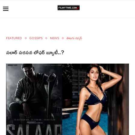
FEATURED
GOSSIPS
NEWS
తెలుగు న్యూస్
సలార్ సరసన లోఫర్ బ్యూటీ..?