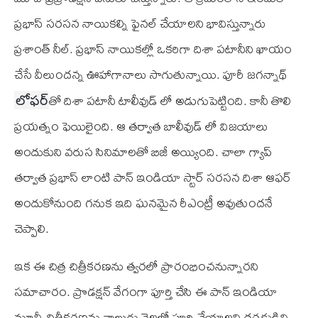
ప్రభాస్ సరసన నాయికల్ని ఫైనల్ చేయాలని భావిస్తున్నారు
ప్రశాంత్ నీల్. ప్రభాస్ నాయికల్లో ఒకరిగా దిశా పటానీని ఖాయం
చేసే వీలుందన్న ఊహాగానాలు సాగుతున్నాయి. పూరీ జగన్నాథ్
తో దిశా పటానీ టాలీవుడ్ లో అడుగుపెట్టింది. కానీ తొలి
లోఫర్
ప్రయత్నం ఫెయిలైంది. ఆ తర్వాత బాలీవుడ్ లో విజయాలు
అందుకుని వరుస సినిమాలతో బిజీ అయ్యింది. చాలా గ్యాప్
తర్వాత ప్రభాస్ లాంటి పాన్ ఇండియా స్టార్ సరసన దిశా ఆఫర్
అందుకోనుంది గనుక ఇది ఘనమైన రీఎంట్రీ అవుతుందనే
చెప్పాలి.
ఇక ఈ చిత్ర చిత్రీకరణను త్వరలో ప్రారంభించనున్నారని
సమాచారం. ప్రొడక్షన్ వేగంగా పూర్తి చేసి ఈ పాన్ ఇండియా
మూవీ చిత్రీకరణను నాలుగు నెలల్లో పూర్తి చేయాలని దర్శకుడిని