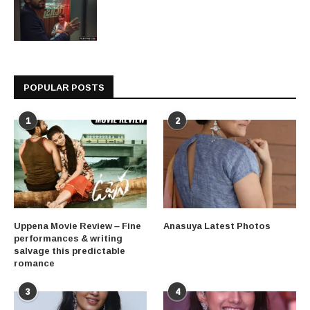
POPULAR POSTS
1
2
Uppena Movie Review – Fine
Anasuya Latest Photos
performances & writing
salvage this predictable
romance
3
4