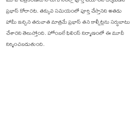
ప్రభాస్ కోరారట. తక్కువ సమయంలో పూర్తి చేస్తానని అతడు
హామీ ఇచ్చిన తరువాత మాత్రమే ప్రభాస్ తన కాల్షీట్లను సర్ధుబాటు
చేశారని తెలుస్తోంది. హోంబలే ఫిలింస్‌ నిర్మాణంలో ఈ మూవీ
నిర్మించబడుతుంది.