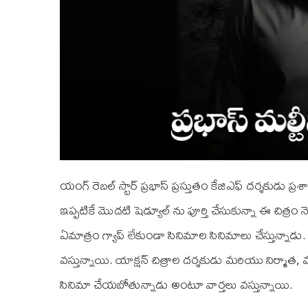
యంగ్ రెబల్ స్టార్ ప్రభాస్ ప్రస్తుతం కే‌జి‌ఎఫ్ దర్శకుడు ప్రశ
ఇప్పటికే మొదటి షెడ్యూల్ ను పూర్తి చేసుకున్నా ఈ చిత్రం నె
ఏమాత్రం గ్యాప్ లేకుండా సినిమాల సినిమాలు చేస్తున్నాడు. 
వస్తున్నాయి. యాక్షన్ చిత్రాల దర్శకుడు మరియు నిర్మాత,
సినిమా చేయబోతున్నాడు అంటూ వార్తలు వస్తున్నాయి.