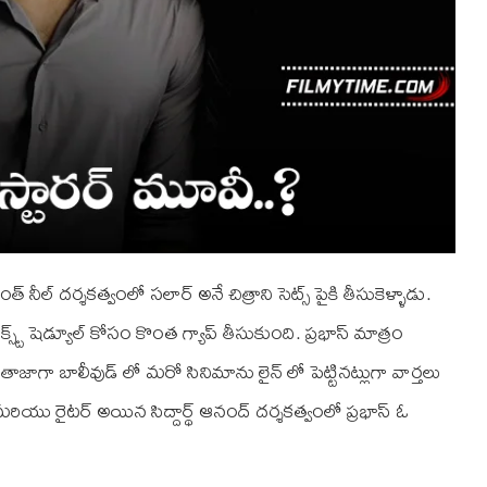
ాంత్ నీల్ దర్శకత్వంలో సలార్ అనే చిత్రాని సెట్స్ పైకి తీసుకెళ్ళాడు.
క్స్ట్ షెడ్యూల్ కోసం కొంత గ్యాప్ తీసుకుంది. ప్రభాస్ మాత్రం
తాజాగా బాలీవుడ్ లో మరో సినిమాను లైన్ లో పెట్టినట్లుగా వార్తలు
 మరియు రైటర్ అయిన సిద్దార్థ్ ఆనంద్ దర్శకత్వంలో ప్రభాస్ ఓ