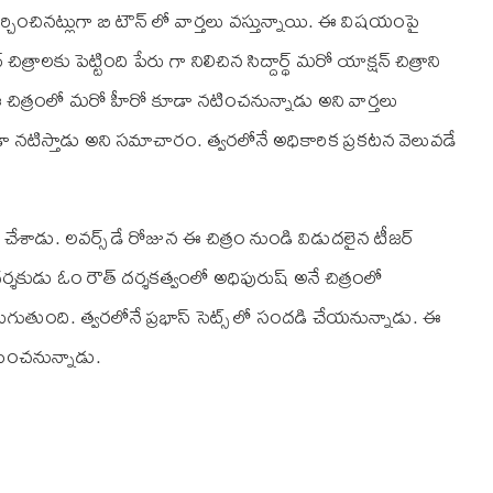
చర్చించినట్లుగా బి టౌన్ లో వార్తలు వస్తున్నాయి. ఈ విషయంపై
త్రాలకు పెట్టింది పేరు గా నిలిచిన సిద్దార్థ్ మరో యాక్షన్ చిత్రాని
ఈ చిత్రంలో మరో హీరో కూడా నటించనున్నాడు అని వార్తలు
డా నటిస్తాడు అని సమాచారం. త్వరలోనే అధికారిక ప్రకటన వెలువడే
ర్తి చేశాడు. లవర్స్ డే రోజున ఈ చిత్రం నుండి విడుదలైన టీజర్
 దర్శకుడు ఓం రౌత్ దర్శకత్వంలో అధిపురుష్ అనే చిత్రంలో
ుగుతుంది. త్వరలోనే ప్రభాస్ సెట్స్ లో సందడి చేయనున్నాడు. ఈ
ిపించనున్నాడు.