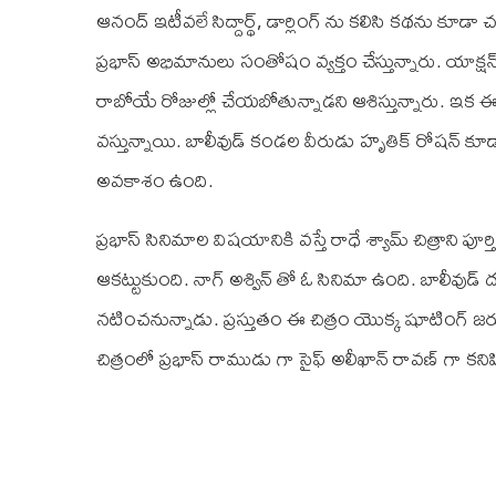
ఆనంద్ ఇటీవలే సిద్దార్థ్, డార్లింగ్ ను కలిసి కథను కూడా 
ప్రభాస్ అభిమానులు సంతోషం వ్యక్తం చేస్తున్నారు. యాక్షన్ చి
రాబోయే రోజుల్లో చేయబోతున్నాడని ఆశిస్తున్నారు. ఇక 
వస్తున్నాయి. బాలీవుడ్ కండల వీరుడు హృతిక్ రోషన్ కూ
అవకాశం ఉంది.
ప్రభాస్ సినిమాల విషయానికి వస్తే రాధే శ్యామ్ చిత్రాని పూ
ఆకట్టుకుంది. నాగ్ అశ్విన్ తో ఓ సినిమా ఉంది. బాలీవుడ్
నటించనున్నాడు. ప్రస్తుతం ఈ చిత్రం యొక్క షూటింగ్ జర
చిత్రంలో ప్రభాస్ రాముడు గా సైఫ్ అలీఖాన్ రావణ్ గా కన