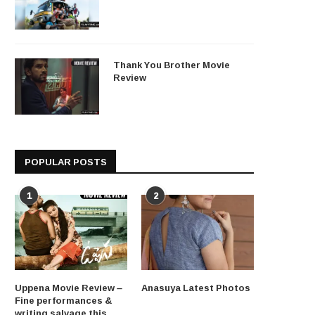
Thank You Brother Movie
Review
POPULAR POSTS
1
2
Uppena Movie Review –
Anasuya Latest Photos
Fine performances &
writing salvage this