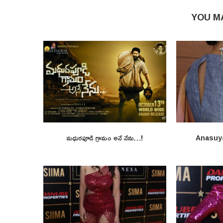
YOU M
మధురపూడి గ్రామం అనే నేను…!
Anasuy