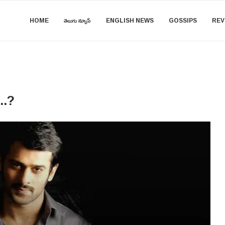
HOME
తెలుగు న్యూస్
ENGLISH NEWS
GOSSIPS
REV
ా..?