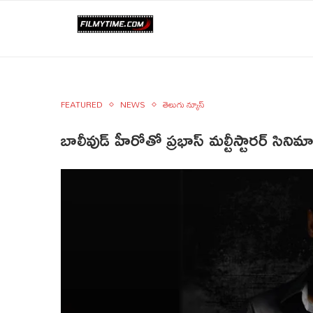
FEATURED
NEWS
తెలుగు న్యూస్
బాలీవుడ్ హీరోతో ప్రభాస్ మల్టీస్టారర్ సినిమ