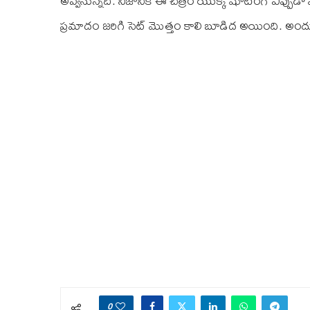
అవ్వనున్నది. నిజానికి ఈ చిత్రం యొక్క షూటింగ్ ఎప్పుడ
ప్రమాదం జరిగి సెట్ మొత్తం కాలి బూడిద అయింది. అందుక
0