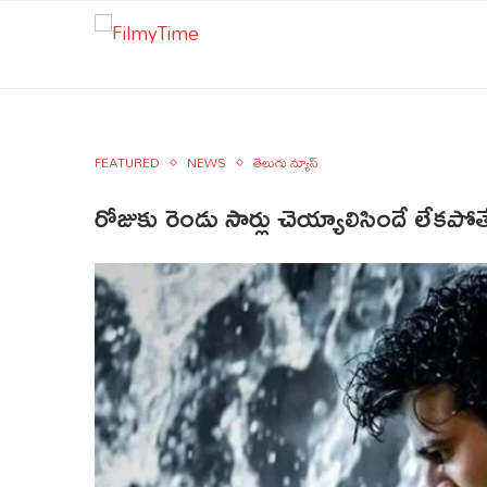
FEATURED
NEWS
తెలుగు న్యూస్
రోజుకు రెండు సార్లు చెయ్యాలిసిందే లేకపోత