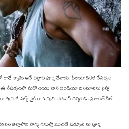
లో రాధే శ్యామ్ అనే చిత్రాని పూర్తి చేశాడు. పీరియాడికల్ నేపథ్యం
 ఈ నేపథ్యంలో మరో రెండు పాన్ ఇండియా సినిమాలను లైన్లో
్వరలో సెట్స్ పైకి రానున్నది. కే‌జి‌ఎఫ్ దర్శకుడు ప్రశాంత్ నీల్
ి జిల్లాలోని బొగ్గు గనుల్లో మొదటి షెడ్యూల్ ను పూర్తి