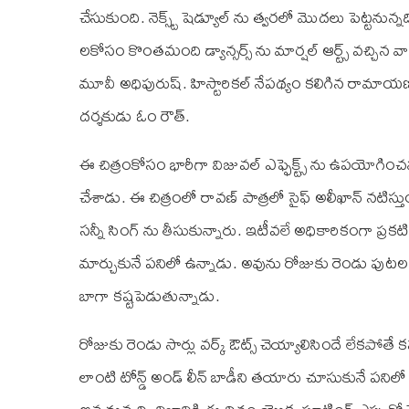
చేసుకుంది. నెక్స్ట్ షెడ్యూల్ ను త్వరలో మొదలు పెట్టనున్
లకోసం కొంతమంది డ్యాన్సర్స్ ను మార్షల్ ఆర్ట్స్ వచ్చిన వారిన
మూవీ అధిపురుష్. హిస్టారికల్ నేపథ్యం కలిగిన రామాయణం
దర్శకుడు ఓం రౌత్.
ఈ చిత్రంకోసం భారీగా విజువల్ ఎఫ్ఫెక్ట్స్ ను ఉపయోగించను
చేశాడు. ఈ చిత్రంలో రావణ్ పాత్రలో సైఫ్ అలీఖాన్ నటిస్తు
సన్నీ సింగ్ ను తీసుకున్నారు. ఇటీవలే అధికారికంగా ప్రక
మార్చుకునే పనిలో ఉన్నాడు. అవును రోజుకు రెండు పుటల వర్క
బాగా కష్టపెడుతున్నాడు.
రోజుకు రెండు సార్లు వర్క్ ఔట్స్ చెయ్యాలిసిందే లేకపోత
లాంటి టోన్డ్ అండ్ లీన్ బాడీని తయారు చూసుకునే పనిలో 