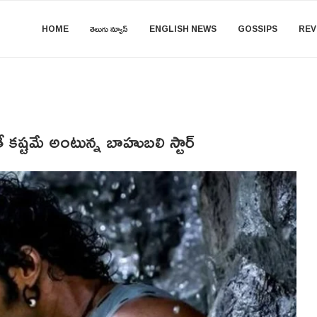
HOME
తెలుగు న్యూస్
ENGLISH NEWS
GOSSIPS
REV
ే కష్టమే అంటున్న బాహుబలి స్టార్