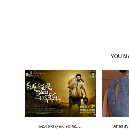
YOU M
మధురపూడి గ్రామం అనే నేను…!
Anasuy