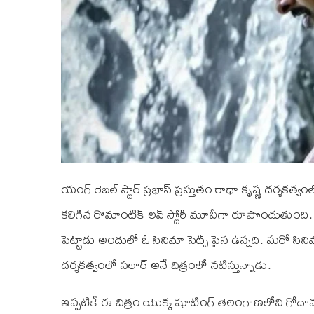
యంగ్ రెబల్ స్టార్ ప్రభాస్ ప్రస్తుతం రాధా కృష్ణ దర్శకత్వం
కలిగిన రొమాంటిక్ లవ్ స్టోరీ మూవీగా రూపొందుతుంది.
పెట్టాడు అందులో ఓ సినిమా సెట్స్ పైన ఉన్నది. మరో సినిమా త
దర్శకత్వంలో సలార్ అనే చిత్రంలో నటిస్తున్నాడు.
ఇప్పటికే ఈ చిత్రం యొక్క షూటింగ్ తెలంగాణలోని గోదావరిఖన