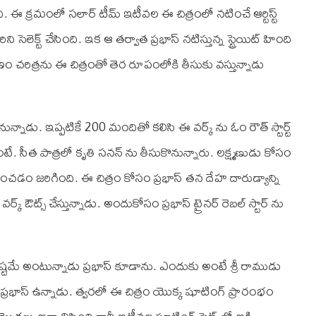
నది. ఈ క్రమంలో సలార్ టీమ్ ఇటీవల ఈ చిత్రంలో నటించే ఆర్టిస్ట్
ి సెలెక్ట్ చేసింది. ఇక ఆ తర్వాత ప్రభాస్ నటిస్తున్న స్ట్రెయిట్ హింది
 చరిత్రను ఈ చిత్రంతో తెర రూపంలోకి తీసుకు వస్తున్నాడు
న్నాడు. ఇప్పటికే 200 మందితో కలిసి ఈ వర్క్ ను ఓం రౌత్ స్టార్ట్
ంటే. సీత పాత్రలో కృతి సనన్ ను తీసుకొనున్నారు. లక్ష్మణుడు కోసం
టించడం జరిగింది. ఈ చిత్రం కోసం ప్రభాస్ తన దేహ దారుడ్యాన్ని
్ ఔట్స్ చేస్తున్నాడు. అందుకోసం ప్రభాస్ ట్రైనర్ రెబల్ స్టార్ ను
ే కష్టమే అంటున్నాడు ప్రభాస్ కూడాను. ఎందుకు అంటే శ్రీ రాముడు
ప్రభాస్ ఉన్నాడు. త్వరలో ఈ చిత్రం యొక్క షూటింగ్ ప్రారంభం