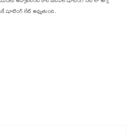
ో మొదలు అవ్వాలిసింది కానీ ఇటీవల షూటింగ్ సెట్ లో అగ్ని
ే షూటింగ్ లేట్ అవ్వుతుంది.