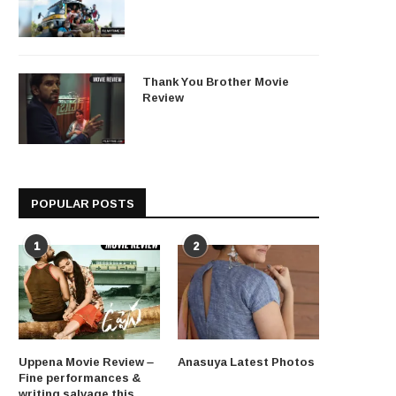
Thank You Brother Movie
Review
POPULAR POSTS
1
2
Uppena Movie Review –
Anasuya Latest Photos
Fine performances &
writing salvage this