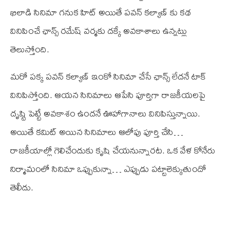
ఖిలాడి సినిమా గనుక హిట్ అయితే పవన్ కల్యాణ్ కు కథ
వినిపించే ఛాన్స్ రమేష్ వర్మకు దక్కే అవకాశాలు ఉన్నట్లు
తెలుస్తోంది.
మరో పక్క పవన్ కల్యాణ్ ఇంకో సినిమా చేసే ఛాన్స్ లేదనే టాక్
వినిపిస్తోంది. ఆయన సినిమాలు ఆపేసి పూర్తిగా రాజకీయలపై
దృష్టి పెట్టే అవకాశం ఉందనే ఊహాగానాలు వినిపిస్తున్నాయి.
అయితే కమిట్ అయిన సినిమాలు ఆలోపు పూర్తి చేసి…
రాజకీయాల్లో గెలిచేందుకు కృషి చేయనున్నారట. ఒక వేళ కోనేరు
నిర్మామంలో సినిమా ఒప్పుకున్నా… ఎప్పుడు పట్టాలెక్కుతుందో
తెలీదు.