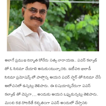
అలాగే ప్రముఖ నిర్మాత కోనేరు సత్య నారాయణ.. పవన్ కల్యాణ్
తో ఓ సినిమా చేయాలి అనుకుంటున్నారట. ఇటీవల ఖిలాడీ
సినిమా ప్రమోషన్స్ లో పాల్గొన్న ఆయన పవర్ స్టార్ తో సినిమా చేసే
ఆలోచనలో ఉన్నట్లు తెలిపారు. ఈ విషయాన్నినేరుగా పవన్
కల్యాణ్ తో చెప్పగా… అందుకు ఆయన ఒప్పుకున్నట్లు తెలిపారు.
మంచి కథ దొరికితే కచ్చితంగా పవన్ అందులో చేస్తానని