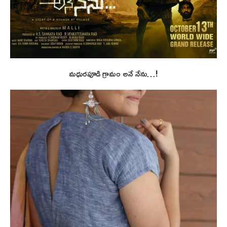
మధురపూడి గ్రామం అనే నేను…!