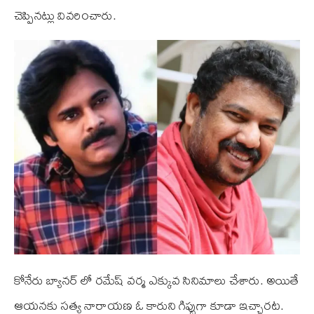
చెప్పినట్లు వివరించారు.
కోనేరు బ్యానర్ లో రమేష్ వర్మ ఎక్కువ సినిమాలు చేశారు. అయితే
ఆయనకు సత్య నారాయణ ఓ కారుని గిప్టుగా కూడా ఇచ్చారట.