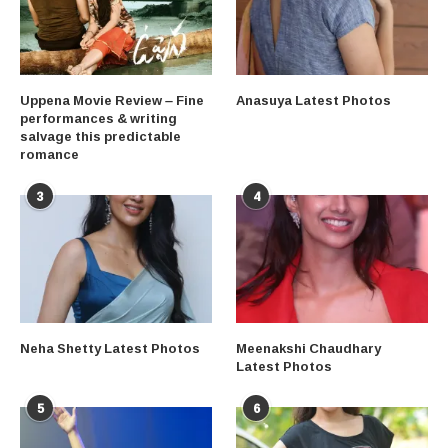
Uppena Movie Review – Fine
Anasuya Latest Photos
performances & writing
salvage this predictable
romance
3
4
Neha Shetty Latest Photos
Meenakshi Chaudhary
Latest Photos
5
6