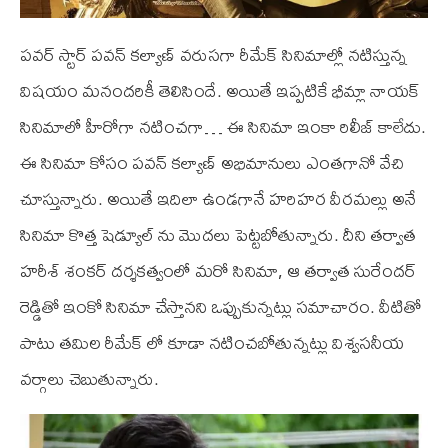
పవర్ స్టార్ పవన్ కల్యాణ్ వరుసగా రీమేక్ సినిమాల్లో నటిస్తున్న
విషయం మనందరికీ తెలిసిందే. అయితే ఇప్పటికే భీమ్లా నాయక్
సినిమాలో హీరోగా నటించగా… ఈ సినిమా ఇంకా రిలీజ్ కాలేదు.
ఈ సినిమా కోసం పవన్ కల్యాణ్ అభిమానులు ఎంతగానో వేచి
చూస్తున్నారు. అయితే ఇదిలా ఉండగానే హరిహర వీరమల్లు అనే
సినిమా కొత్త షెడ్యూల్ ను మొదలు పెట్టబోతున్నారు. దీని తర్వాత
హరీశ్ శంకర్ దర్శకత్వంలో మరో సినిమా, ఆ తర్వాత సురేందర్
రెడ్డితో ఇంకో సినిమా చేస్తానని ఒప్పుకున్నట్లు సమాచారం. వీటితో
పాటు తమిల రీమేక్ లో కూడా నటించబోతున్నట్లు విశ్వసనీయ
వర్గాలు చెబుతున్నారు.