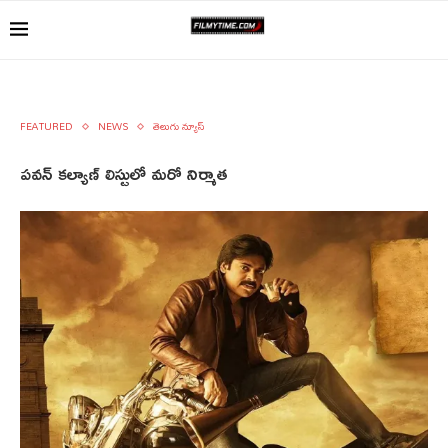
FEATURED
NEWS
తెలుగు న్యూస్
పవన్ కల్యాణ్ లిస్టులో మరో నిర్మాత