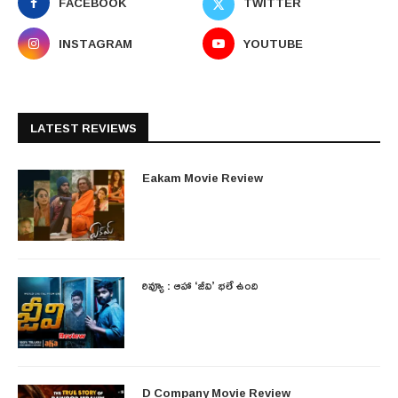
FACEBOOK
TWITTER
INSTAGRAM
YOUTUBE
LATEST REVIEWS
Eakam Movie Review
రివ్యూ : ఆహా ‘జీవి’ భలే ఉంది
D Company Movie Review