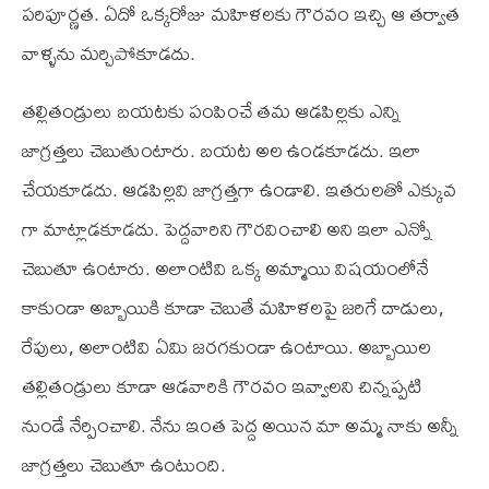
పరిపూర్ణత. ఏదో ఒక్కరోజు మహిళలకు గౌరవం ఇచ్చి ఆ తర్వాత
వాళ్ళను మర్చిపోకూడదు.
తల్లితండ్రులు బయటకు పంపించే తమ ఆడపిల్లకు ఎన్ని
జాగ్రత్తలు చెబుతుంటారు. బయట అల ఉండకూడదు. ఇలా
చేయకూడదు. ఆడపిల్లవి జాగ్రత్తగా ఉండాలి. ఇతరులతో ఎక్కువ
గా మాట్లాడకూడదు. పెద్దవారిని గౌరవించాలి అని ఇలా ఎన్నో
చెబుతూ ఉంటారు. అలాంటివి ఒక్క అమ్మాయి విషయంలోనే
కాకుండా అబ్బాయికి కూడా చెబుతే మహిళలపై జరిగే దాడులు,
రేపులు, అలాంటివి ఏమి జరగకుండా ఉంటాయి. అబ్బాయిల
తల్లితండ్రులు కూడా ఆడవారికి గౌరవం ఇవ్వాలని చిన్నప్పటి
నుండే నేర్పించాలి. నేను ఇంత పెద్ద అయిన మా అమ్మ నాకు అన్నీ
జాగ్రత్తలు చెబుతూ ఉంటుంది.