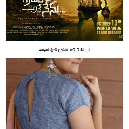
మధురపూడి గ్రామం అనే నేను…!