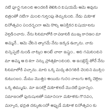
నటి పూర్ణ గురించి అందరికి తెలిసిన విషయమే ఆమె అవును
చిత్రంతో నటిగా మంచి గుర్తింపు తెచ్చుకుంది. నేడు మహిళ
దినోత్సవం సందర్భంగా ఆమె కొన్ని ఆసక్తికర విషయాలను
వెల్లడించారు. నేను సినిమాలోకి రావడానికి ముఖ్య కారణం మా
అమ్మనే.. ఆమె చేసిన త్యాగమే నేను ఇక్కడ ఉన్నాను. నాకు
చిన్నప్పటి నుండి నాట్యం అంటే చాలా ఇష్టం.. అది గమనించిన
మా అమ్మ ఆ దిశగా నన్ను ప్రోత్సహించింది. ఆ ఇంట్రెస్ట్ తోనే నేను
సినిమాలోకి వచ్చాను. మాది ఒక్క మధ్య తరగతికి చెందిన ముస్లిం
కుటుంబం. మేము మొత్తం అయిదు గురం నాలుగు అక్క చెల్లెలు
ఒక్క తమ్ముడు. మా ఇంట్లో మహిళలదే మొదటి ప్రదాన్యం.
సమాజంలో పురుషులతో సమానంగా మహిళకు గౌరవం,
మర్యాద, భద్రత దక్కుతుందో అప్పుడే మహిళ దినోత్సవం కు