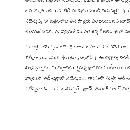
తెరకెక్కుతుంది. ఇప్పటికే ఈ చిత్రం నుండి విడుదలైన ప్ర
నటిస్తున్న ఈ చిత్రంలోని తన పాత్రకు సంబందించిన షూటిం
తెలియజేసింది. ఈ చిత్రంలో మురళి శర్మ కీలక పాత్రలో నటి
ఈ చిత్రం యొక్క షూటింగ్ కూడా చివరి దశకు వచ్చేసింది.
వస్తున్నాయి. యువీ క్రియేషన్స్ బ్యానర్ పై ఈ చిత్రాన్ని వంశీ 
నిర్మిస్తున్నారు. ఈ చిత్రానికి జస్టిన్ ప్రభాకరన్ సంగీతం అంద
బ్యాచిలర్ అనే చిత్రాలో నటిస్తుంది. హిందీలో సర్కస్ అనే
నటిస్తున్నాడు. బాహుబలి స్టార్ ప్రభాస్, త్వరలో సలార్ చ