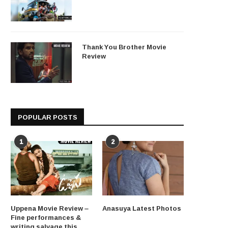
Thank You Brother Movie
Review
POPULAR POSTS
1
2
Uppena Movie Review –
Anasuya Latest Photos
Fine performances &
writing salvage this