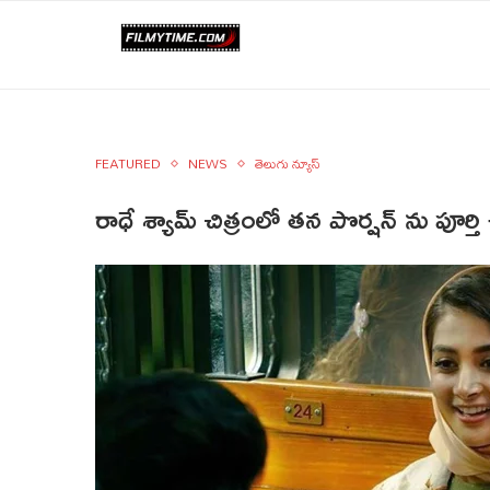
FEATURED
NEWS
తెలుగు న్యూస్
రాధే శ్యామ్ చిత్రంలో తన పొర్షన్ ను పూర్తి