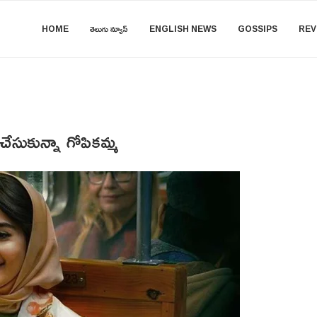
HOME
తెలుగు న్యూస్
ENGLISH NEWS
GOSSIPS
REV
 చేసుకున్నా గోపికమ్మ