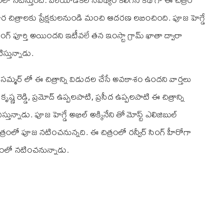
చార చిత్రాలకు ప్రేక్షకులనుండి మంచి ఆదరణ లబించింది. పూజ హెగ్డే
గ్ పూర్తి అయిందని ఇటీవలే తన ఇంస్టా గ్రామ్ ఖాతా ద్వారా
స్తున్నాడు.
 సమ్మర్ లో ఈ చిత్రాన్ని విడుదల చేసే అవకాశం ఉందని వార్తలు
కృష్ణ రెడ్డి, ప్రమోద్ ఉప్పలపాటి, ప్రసీద ఉప్పలపాటి ఈ చిత్రాన్ని
ిస్తున్నాడు. పూజ హెగ్డే అఖిల్ అక్కినేని తో మోస్ట్ ఎలిజిబుల్
 చిత్రంలో పూజ నటించనున్నది. ఈ చిత్రంలో రన్వీర్ సింగ్ హీరోగా
ిత్రంలో నటించనున్నాడు.