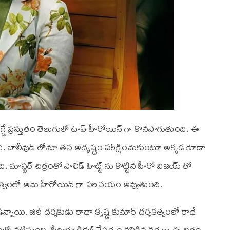
ెగ్డే ప్రస్తుతం తెలుగులో టాప్ హీరోయిన్ గా కొనసాగుతుంది. ఈ
ింది. బాలీవుడ్ లోనూ తన అదృష్టం పరీక్షించుకుంటూ అక్కడ కూడా
మాస్టర్ చిత్రంతో సాలిడ్ హిట్ట్ ను కొట్టిన హీరో విజయ్ తో
 దర్శకత్వంలో ఆమె హీరోయిన్ గా పరిచయం అవ్వుతుంది.
స్ ఉన్నాయి. జిల్ దర్శకుడు రాధా కృష్ణ కుమార్ దర్శకత్వంలో రాధే
త్రంలో నటిస్తుంది. పీరియాడికల్ నేపథ్యం కలిగిన కథ గా ఈ చిత్రం