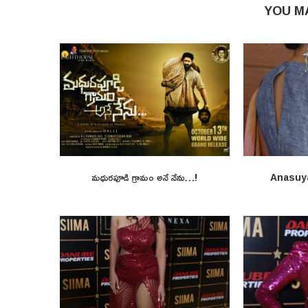
YOU M
మధురపూడి గ్రామం అనే నేను…!
Anasuy