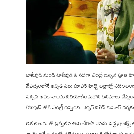
బాలీవుడ్ నుండి టాలీవుడ్ కి నటిగా ఎంట్రీ ఇచ్చిన పూజ హ
నేపథ్యంలోనే ఇక్కడ పలు సూపర్ హిట్ట్ చిత్రాల్లో నటించ
వచ్చిన అవకాశాలను వినియోగించుకొని సినిమాలు చేస్తుంది. 
కోలివుడ్ లోకి ఎంట్రీ ఇస్తుంది. నెల్సన్ దిలీప్ కుమార్
ఇక తెలుగు లో ప్రస్తుతం ఆమె చేతిలో రెండు పెద్ద ప్రాజెక్ట్
శ్యామ్ అనే చిత్రంలో నటిస్తుంది. ప్రభాస్ కి జోడీగా ఈ చి