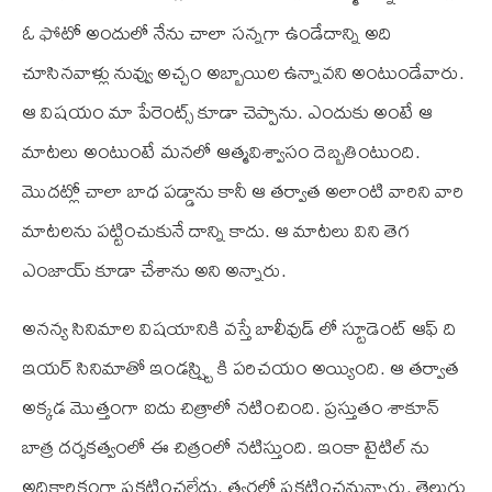
ఓ ఫోటో అందులో నేను చాలా సన్నగా ఉండేదాన్ని అది
చూసినవాళ్లు నువ్వు అచ్చం అబ్బాయిల ఉన్నావని అంటుండేవారు.
ఆ విషయం మా పేరెంట్స్ కూడా చెప్పాను. ఎందుకు అంటే ఆ
మాటలు అంటుంటే మనలో ఆత్మవిశ్వాసం దెబ్బతింటుంది.
మొదట్లో చాలా బాధ పడ్డాను కానీ ఆ తర్వాత అలాంటి వారిని వారి
మాటలను పట్టించుకునే దాన్ని కాదు. ఆ మాటలు విని తెగ
ఎంజాయ్ కూడా చేశాను అని అన్నారు.
అనన్య సినిమాల విషయానికి వస్తే బాలీవుడ్ లో స్టూడెంట్ ఆఫ్ ది
ఇయర్ సినిమాతో ఇండస్ష్ట్రి కి పరిచయం అయ్యింది. ఆ తర్వాత
అక్కడ మొత్తంగా ఐదు చిత్రాలో నటించింది. ప్రస్తుతం శాకూన్
బాత్ర దర్శకత్వంలో ఈ చిత్రంలో నటిస్తుంది. ఇంకా టైటిల్ ను
అధికారికంగా ప్రకటించలేదు. త్వరలో ప్రకటించనున్నారు. తెలుగు