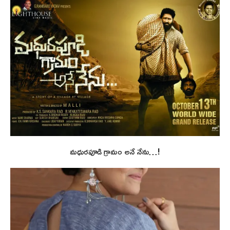
మధురపూడి గ్రామం అనే నేను…!