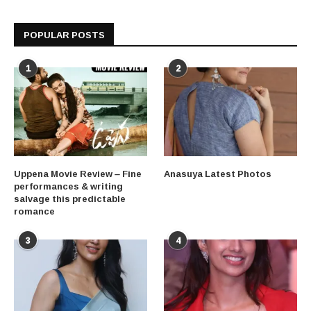
POPULAR POSTS
1
2
Uppena Movie Review – Fine
Anasuya Latest Photos
performances & writing
salvage this predictable
romance
3
4