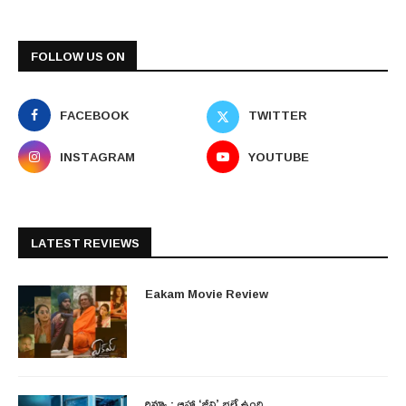
FOLLOW US ON
FACEBOOK
TWITTER
INSTAGRAM
YOUTUBE
LATEST REVIEWS
Eakam Movie Review
రివ్యూ : ఆహా ‘జీవి’ భలే ఉంది