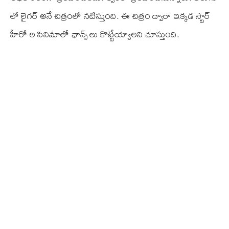
లో లైగర్ అనే చిత్రంలో నటిస్తుంది. ఈ చిత్రం ద్వారా ఇక్కడ స్టార్
హీరో ల సినిమాలో ఛాన్స్ లు కొట్టేయ్యాలని చూస్తుంది.