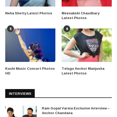
Neha Shetty Latest Photos
Meenakshi Chaudhary
Latest Photos
5
6
Kushi Music Concert Photos
Telugu Anchor Manjusha
HD
Latest Photos
INTERVIEWS
Ram Gopal Varma Exclusive Interview –
Anchor Chandana