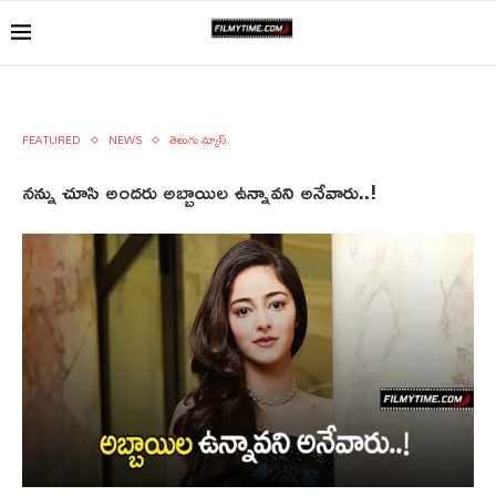
FEATURED
NEWS
తెలుగు న్యూస్
నన్ను చూసి అందరు అబ్బాయిల ఉన్నావని అనేవారు..!