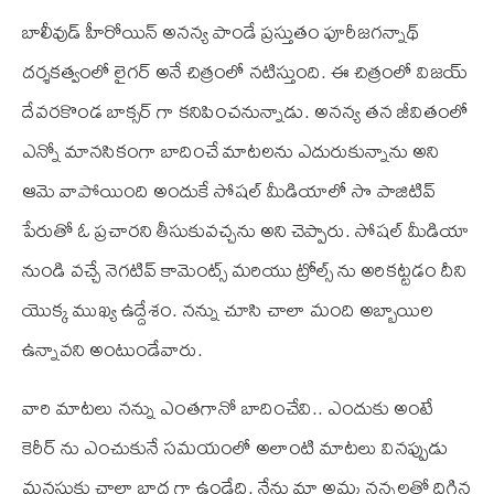
బాలీవుడ్ హీరోయిన్ అనన్య పాండే ప్రస్తుతం పూరీజగన్నాథ్
దర్శకత్వంలో లైగర్ అనే చిత్రంలో నటిస్తుంది. ఈ చిత్రంలో విజయ్
దేవరకొండ బాక్సర్ గా కనిపించనున్నాడు. అనన్య తన జీవితంలో
ఎన్నో మానసికంగా బాదించే మాటలను ఎదురుకున్నాను అని
ఆమె వాపోయింది అందుకే సోషల్ మీడియాలో సొ పాజిటివ్
పేరుతో ఓ ప్రచారని తీసుకువచ్చను అని చెప్పారు. సోషల్ మీడియా
నుండి వచ్చే నెగటివ్ కామెంట్స్ మరియు ట్రోల్స్ ను అరికట్టడం దీని
యొక్క ముఖ్య ఉద్దేశం. నన్ను చూసి చాలా మంది అబ్బాయిల
ఉన్నావని అంటుండేవారు.
వారి మాటలు నన్ను ఎంతగానో బాదించేవి.. ఎందుకు అంటే
కెరీర్ ను ఎంచుకునే సమయంలో అలాంటి మాటలు వినప్పుడు
మనసుకు చాలా బాద గా ఉండేది. నేను మా అమ్మ నన్నలతో దిగిన