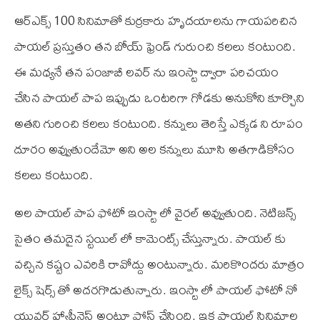
ఆర్‌ఎక్స్ 100 సినిమాతో కుర్రకారు హృదయాలను గాయపరిచిన
పాయల్ ప్రస్తుతం తన బోయ్ ఫ్రెండ్ గురుంచి కలలు కంటుంది.
ఈ మధ్యనే తన పంజాబీ లవర్ ను ఇంస్టా ద్వారా పరిచయం
చేసిన పాయల్ పాప ఇప్పుడు ఒంటరిగా గోడకు అనుకోని కూర్చొని
అతని గురించి కలలు కంటుంది. కన్నులు తెరిస్తే ఎక్కడ ని రూపం
దూరం అవ్వుతుందేమో అని అల కన్నులు మూసి అతగాడికోసం
కలలు కంటుంది.
అల పాయల్ పాప ఫోటో ఇంస్టా లో వైరల్ అవ్వుతుంది. నెటిజన్స్
సైతం తమదైన స్టయిల్ లో కామెంట్స్ చేస్తున్నారు. పాయల్ కు
వచ్చిన కష్టం ఎవరికి రావోద్దు అంటున్నారు. మరికొందరు మాత్రం
లైక్స్ షెర్స్ తో అదరగొడుతున్నారు. ఇంస్టా లో పాయల్ ఫోటో నో
యువర్ హ్యాపీనెస్ అంటూ పోస్ట్ చేసింది. ఇక పాయల్ సినిమాల