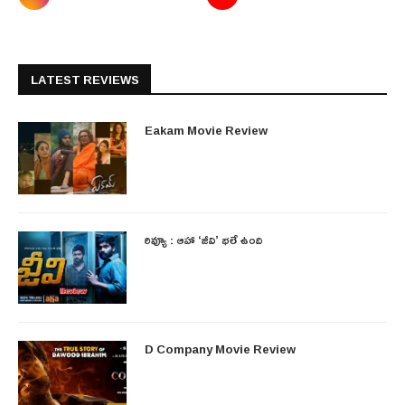
LATEST REVIEWS
Eakam Movie Review
రివ్యూ : ఆహా ‘జీవి’ భలే ఉంది
D Company Movie Review