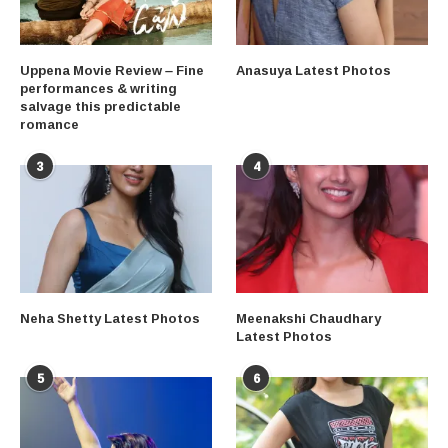
Uppena Movie Review – Fine
Anasuya Latest Photos
performances & writing
salvage this predictable
romance
3
4
Neha Shetty Latest Photos
Meenakshi Chaudhary
Latest Photos
5
6