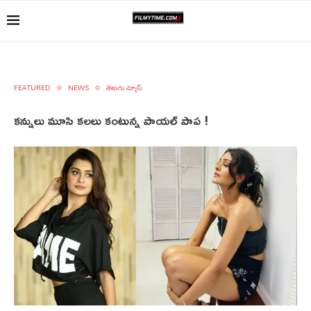
FEATURED
NEWS
తెలుగు న్యూస్
కన్నులు మూసి కలలు కంటున్న పాయల్ పాప !