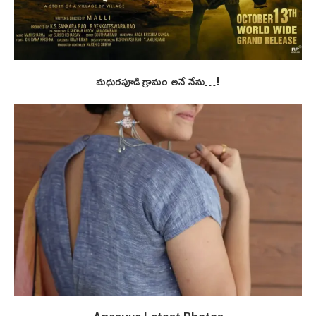
మధురపూడి గ్రామం అనే నేను…!