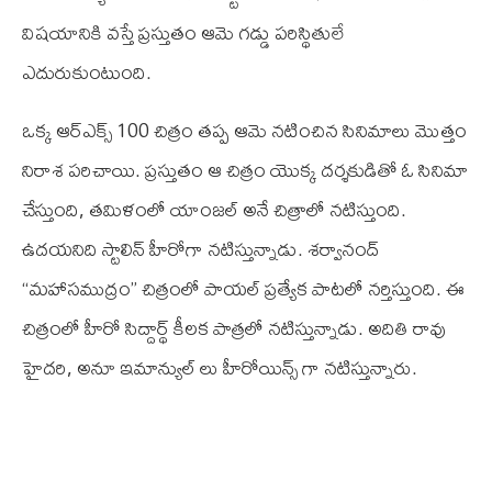
విషయానికి వస్తే ప్రస్తుతం ఆమె గడ్డు పరిస్థితులే
ఎదురుకుంటుంది.
ఒక్క ఆర్‌ఎక్స్ 100 చిత్రం తప్ప ఆమె నటించిన సినిమాలు మొత్తం
నిరాశ పరిచాయి. ప్రస్తుతం ఆ చిత్రం యొక్క దర్శకుడితో ఓ సినిమా
చేస్తుంది, తమిళంలో యాంజల్ అనే చిత్రాలో నటిస్తుంది.
ఉదయనిది స్టాలిన్ హీరోగా నటిస్తున్నాడు. శర్వానంద్
“మహాసముద్రం” చిత్రంలో పాయల్ ప్రత్యేక పాటలో నర్తిస్తుంది. ఈ
చిత్రంలో హీరో సిద్దార్థ్ కీలక పాత్రలో నటిస్తున్నాడు. అదితి రావు
హైదరి, అనూ ఇమాన్యుల్ లు హీరోయిన్స్ గా నటిస్తున్నారు.