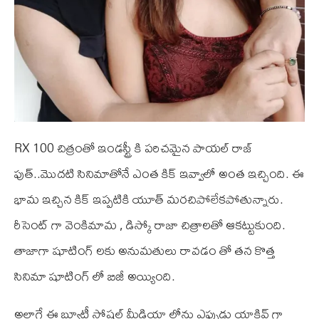
RX 100 చిత్రంతో ఇండస్ట్రీ కి పరిచమైన పాయల్ రాజ్
పుత్..మొదటి సినిమాతోనే ఎంత కిక్ ఇవ్వాలో అంత ఇచ్చింది. ఈ
భామ ఇచ్చిన కిక్ ఇప్పటికి యూత్ మరచిపోలేకపోతున్నారు.
రీసెంట్ గా వెంకిమామ , డిస్కో రాజా చిత్రాలతో ఆకట్టుకుంది.
తాజాగా షూటింగ్ లకు అనుమతులు రావడం తో తన కొత్త
సినిమా షూటింగ్ లో బిజీ అయ్యింది.
అలాగే ఈ బ్యూటీ సోషల్ మీడియా లోను ఎప్పుడు యాక్టివ్ గా