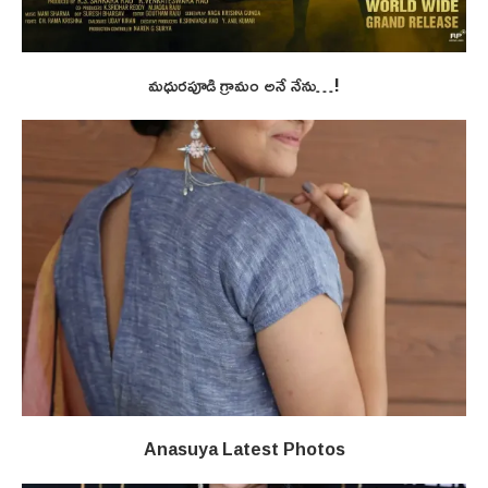
మధురపూడి గ్రామం అనే నేను…!
Anasuya Latest Photos