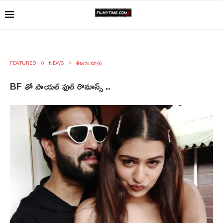
FEATURED
NEWS
తెలుగు న్యూస్
BF తో పాయల్ ఫుల్ రొమాన్స్ ..