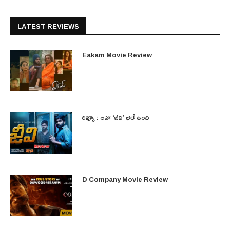
LATEST REVIEWS
Eakam Movie Review
రివ్యూ : ఆహా ‘జీవి’ భలే ఉంది
D Company Movie Review