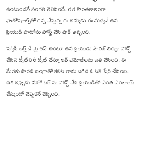
ఉంటుందనే సంగతి తెలిసిందే. గత కొంతకాలంగా
ఫొటోషూట్స్‌తో రచ్చ చేస్తున్న ఈ అమ్మడు ఈ మధ్యనే తన
ప్రియుడి ఫొటోను పోస్ట్ చేసి షాక్ ఇచ్చింది.
‘హ్యాపీ బర్త్ డే మై లవ్’ అంటూ తన ప్రియుడు సౌరబ్ దింగ్రా పోస్ట్
చేసిన ట్వీట్‌ని రీ ట్వీట్ చేస్తూ లవ్ ఎమోజీలను జత చేసింది. ఈ
మేరకు సౌరబ్ దింగ్రాతో కలిసి తాను దిగిన ఓ పిక్ షేర్ చేసింది.
ఇక ఇప్పుడు మరో పిక్ ను పోస్ట్ చేసి ప్రియుడితో ఎంత ఎంజాయ్
చేస్తుందో చెప్పకనే చెప్పింది.