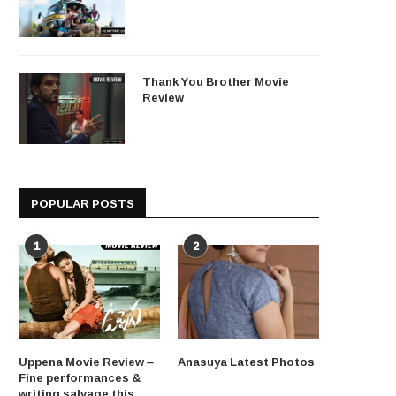
Thank You Brother Movie
Review
POPULAR POSTS
1
2
Uppena Movie Review –
Anasuya Latest Photos
Fine performances &
writing salvage this