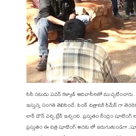
సినీ నటుడు పవన్ కళ్యాణ్ ఆదివాసీలతో ముచ్చటించారు. ప్రస
ఇస్తున్న సంగతి తెలిసిందే. పింక్ చిత్రానికి రీమేక్ గా త
లాక్ డౌన్ వచ్చి బ్రేక్ ఇచ్చింది. ప్రస్తుతం కేంద్రం షూ
ప్రస్తుతం ఈ చిత్ర షూటింగ్ అరకు లో జరుగుతుండగా.