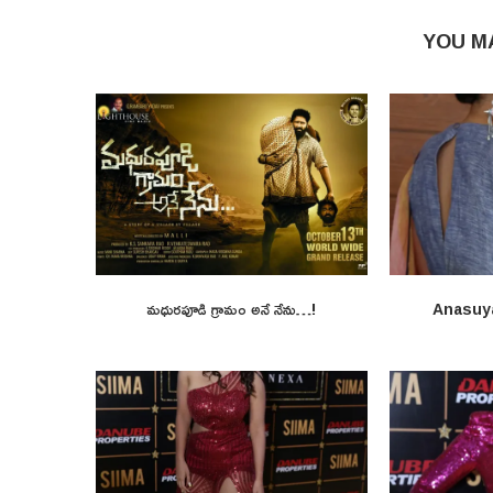
YOU M
మధురపూడి గ్రామం అనే నేను…!
Anasuy