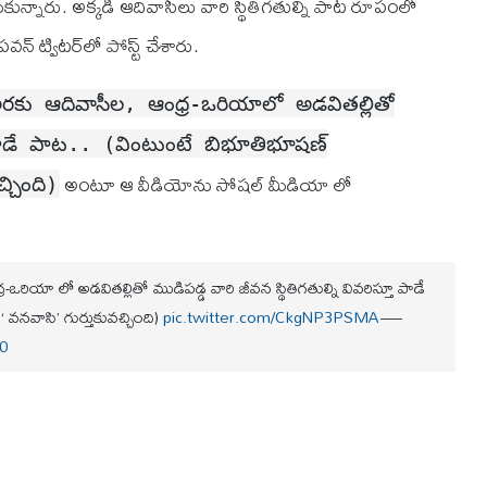
ుకున్నారు. అక్కడి ఆదివాసీలు వారి స్థితిగతుల్ని పాట రూపంలో
 ట్విటర్‌లో పోస్ట్ చేశారు.
అరకు ఆదివాసీల, ఆంధ్ర-ఒరియాలో అడవితల్లితో
తూ పాడే పాట.. (వింటుంటే బిభూతిభూషణ్
అంటూ ఆ వీడియోను సోషల్ మీడియా లో
చింది)
రియా లో అడవితల్లితో ముడిపడ్డ వారి జీవన స్థితిగతుల్ని వివరిస్తూ పాడే
నవాసి’ గుర్తుకువచ్చింది)
pic.twitter.com/CkgNP3PSMA
—
0