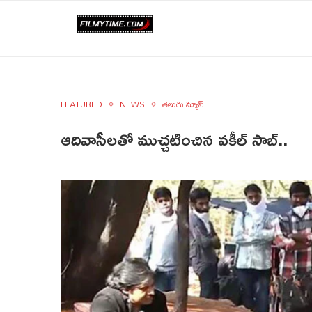
FEATURED
NEWS
తెలుగు న్యూస్
ఆదివాసీలతో ముచ్చటించిన వకీల్ సాబ్..