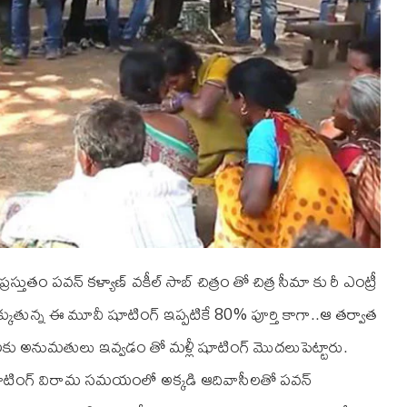
్తుతం పవన్ కళ్యాణ్ వకీల్ సాబ్ చిత్రం తో చిత్ర సీమా కు రీ ఎంట్రీ
ెరకెక్కుతున్న ఈ మూవీ షూటింగ్ ఇప్పటికే 80% పూర్తి కాగా..ఆ తర్వాత
టింగ్ లకు అనుమతులు ఇవ్వడం తో మళ్లీ షూటింగ్ మొదలుపెట్టారు.
.షూటింగ్ విరామ సమయంలో అక్కడి ఆదివాసీలతో పవన్