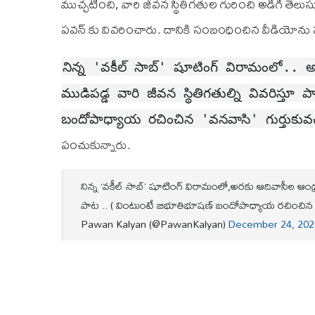
ముచ్చటించి, వారి జీవన స్థితిగతుల గురించి అడిగి తెలుస
పవన్ కు వివరించారు. దానికి సంబంధించిన వీడియోను పవన్
నిన్న 'వకీల్ సాబ్' షూటింగ్ విరామంలో.. 
ముడిపడ్డ వారి జీవన స్థితిగతుల్ని వివరిస్
బందోపాధ్యాయ రచించిన 'వనవాసి' గుర్తుకువచ్
పంచుకున్నారు.
నిన్న ‘వకీల్ సాబ్’ షూటింగ్ విరామంలో,అరకు ఆదివాసీల ఆంధ్ర-ఒ
పాట .. ( వింటుంటే బిభూతిభూషణ్ బందోపాధ్యాయ రచించిన ‘ వ
Pawan Kalyan (@PawanKalyan)
December 24, 202