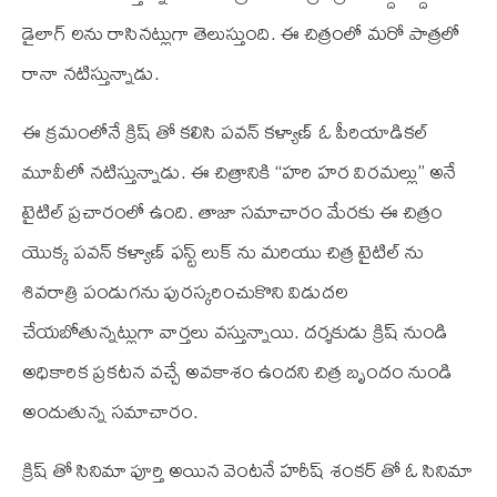
డైలాగ్ లను రాసినట్లుగా తెలుస్తుంది. ఈ చిత్రంలో మరో పాత్రలో
రానా నటిస్తున్నాడు.
ఈ క్రమంలోనే క్రిష్ తో కలిసి పవన్ కళ్యాణ్ ఓ పీరియాడికల్
మూవీలో నటిస్తున్నాడు. ఈ చిత్రానికి “హరి హర విరమల్లు” అనే
టైటిల్ ప్రచారంలో ఉంది. తాజా సమాచారం మేరకు ఈ చిత్రం
యొక్క పవన్ కళ్యాణ్ ఫస్ట్ లుక్ ను మరియు చిత్ర టైటిల్ ను
శివరాత్రి పండుగను పురస్కరించుకొని విడుదల
చేయబోతున్నట్లుగా వార్తలు వస్తున్నాయి. దర్శకుడు క్రిష్ నుండి
అధికారిక ప్రకటన వచ్చే అవకాశం ఉందని చిత్ర బృందం నుండి
అందుతున్న సమాచారం.
క్రిష్ తో సినిమా పూర్తి అయిన వెంటనే హరీష్ శంకర్ తో ఓ సినిమా