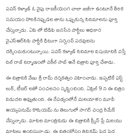
పవన్ కళ్యాణ్ ఓ వైపు రాజకీయంగ చాలా బిజీగా ఉంటూనే తీరిక
సమయం దొరికినప్పుడల తాను ఒప్పుకున్న సినిమాలను పూర్తి
చేస్తున్నాడు. ఏ‌పి లో టి‌డి‌పి జనసేన పార్టీలు అధికార
వై‌ఎస్‌ఆర్‌సి‌పి పార్టీకి ధీటుగా సర్పంచ్ పదవులను
దక్కించుకుంటున్నాయి. పవన్ కళ్యాణ్ సినిమాల విషయానికి వస్తే
దిల్ రాజ్ నిర్మాణంలో వకీల్ సాబ్ అనే చిత్రాని పూర్తి చేశాడు.
ఈ చిత్రానికి వేణు శ్రీ రామ్ దర్శకత్వం వహించాడు. ఇప్పటికే ఫస్ట్
లుక్, టీజర్ లతో సంచలనం సృష్టించింది. ఏప్రిల్ 9 న ఈ చిత్రం
విడుదల అవ్వుతుంది. ఈ నేపథ్యంలోనే మలయాళం మూవీ
అయ్యపనుమ్ కొషియమ్ ను తెలుగులో సాగర్ చంద్ర రీమేక్
చేస్తున్నాడు. మాటల మాంత్రికుడు ఈ చిత్రానికి స్క్రీన్ ప్లే మరియు
మాటలు అందిస్తున్నాడు. ఈ చిత్రంకోసం త్రివిక్రమ్ పెద్ద పెద్ద