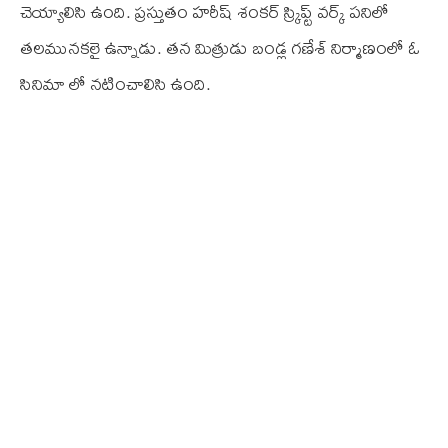
చెయ్యాలిసి ఉంది. ప్రస్తుతం హరీష్ శంకర్ స్క్రిప్ట్ వర్క్ పనిలో
తలమునకలై ఉన్నాడు. తన మిత్రుడు బండ్ల గణేశ్ నిర్మాణంలో ఓ
సినిమా లో నటించాలిసి ఉంది.