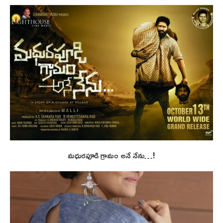
మధురపూడి గ్రామం అనే నేను…!