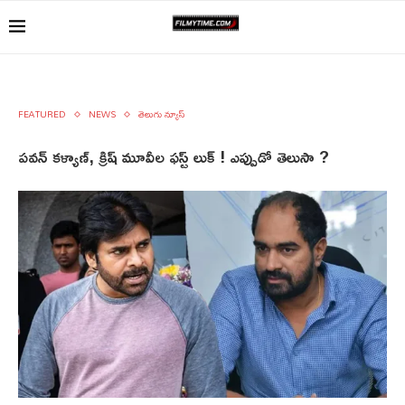
FEATURED
NEWS
తెలుగు న్యూస్
పవన్ కళ్యాణ్, క్రిష్ మూవీల ఫస్ట్ లుక్ ! ఎప్పుడో తెలుసా ?