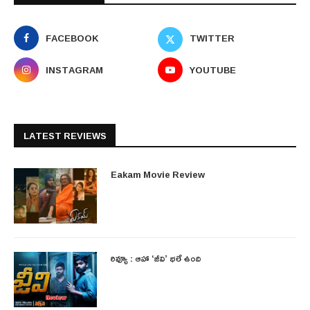
FACEBOOK
TWITTER
INSTAGRAM
YOUTUBE
LATEST REVIEWS
Eakam Movie Review
రివ్యూ : ఆహా ‘జీవి’ భలే ఉంది