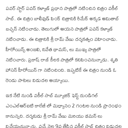
పవర్ స్టార్ పవన్ కళ్యాణ్ ప్రధాన పాత్రలో నటించిన చిత్రం వకీల్
సాబ్. ఈ చిత్రం బాలీవుడ్ పింక్ చిత్రానికి రీమేక్ అక్కడ అమితాబ్
బచ్చన్ నటించాడు. తెలుగులో ఆయన పాత్రలో పవన్ కళ్యాణ్
నటించాడు. ఈ చిత్రానికి శ్రీ రామ్ వేణు దర్శకత్వం వహించాడు.
హీరోయిన్స్ అంజలి, నివేత థామస్, లు ముఖ్య పాత్రలో
నటించారు. ప్రకాష్ రాజ్ కీలక పాత్రలో కనిపించనున్నాడు. శృతి
హాసన్ హీరోయిన్ గా నటించింది. ఇప్పటికే ఈ చిత్రం నుండి ఓ
రెండు పాటలు విడుదల అయ్యాయి.
ఇక నేటి నుండి వకీల్ సాబ్ మ్యూజిక్ ఫెస్ట్ దుండిగల్
ఎం‌ఎల్‌ఆర్‌ఐ‌టి కాలేజీ లో మధ్యానం 2 గంటల నుండి ప్రారంభం
కానున్నది. దర్శకుడు శ్రీ రామ్ వేణు మరియు థమన్ లు
విచేయ్యనున్నారు. వచ్చే నెల 9వ తేదీన వకీల్ సాబ్ చిత్రం విడుదల