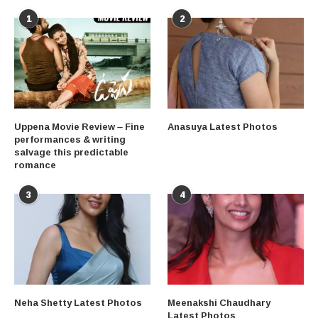
1
2
Uppena Movie Review – Fine
Anasuya Latest Photos
performances & writing
salvage this predictable
romance
3
4
Neha Shetty Latest Photos
Meenakshi Chaudhary
Latest Photos