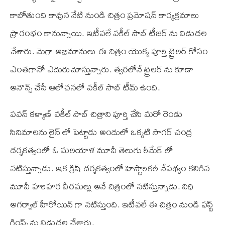
కాబోతుంది కావున నేటి నుండి చిత్రం ప్రమోషన్ కార్యక్రమాలు
ప్రారంభం కానున్నాయి. ఇటీవలే వకీల్ సాబ్ టీజర్ ను విడుదల
చేశారు. మెగా అభిమానులు ఈ చిత్రం యొక్క పూర్తి ట్రైలర్ కోసం
ఎంతగానో ఎదురుచూస్తున్నారు. త్వరలోనే ట్రైలర్ ను కూడా
అనౌన్స్ చేసే ఆలోచనలో వకీల్ సాబ్ టీమ్ ఉంది.
పవన్ కళ్యాణ్ వకీల్ సాబ్ చిత్రాని పూర్తి చేసి మరో రెండు
సినిమాలను లైన్ లో పెట్టాడు అందులో ఒక్కటి సాగర్ చంద్ర
దర్శకత్వంలో ఓ మలయాళ మూవీ తెలుగు రీమేక్ లో
నటిస్తున్నాడు. ఇక క్రిష్ దర్శకత్వంలో హిస్టారికల్ నేపథ్యం కలిగిన
మూవీ హరిహర వీరమల్లు అనే చిత్రంలో నటిస్తున్నాడు. నిధి
అగర్వాల్ హీరోయిన్ గా నటిస్తుంది. ఇటీవలే ఈ చిత్రం నుండి ఫస్ట్
గ్లింప్స్ ను విడుదల చేశారు.