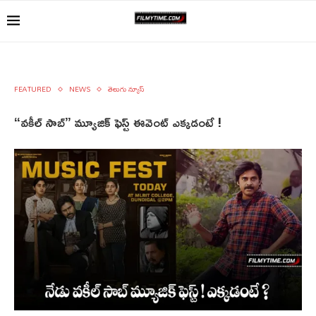
FEATURED
NEWS
తెలుగు న్యూస్
“వకీల్ సాబ్” మ్యూజిక్ ఫెస్ట్ ఈవెంట్ ఎక్కడంటే !