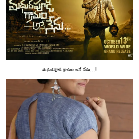
మధురపూడి గ్రామం అనే నేను…!