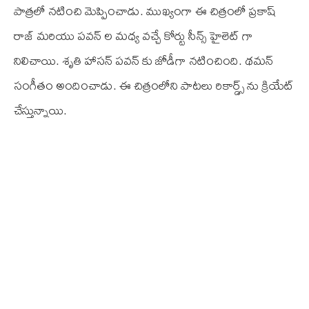
పాత్రలో నటించి మెప్పించాడు. ముఖ్యంగా ఈ చిత్రంలో ప్రకాష్
రాజ్ మరియు పవన్ ల మధ్య వచ్చే కోర్టు సీన్స్ హైలెట్ గా
నిలిచాయి. శృతి హాసన్ పవన్ కు జోడీగా నటించింది. థమన్
సంగీతం అందించాడు. ఈ చిత్రంలోని పాటలు రికార్డ్స్ ను క్రియేట్
చేస్తున్నాయి.