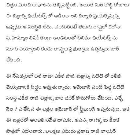
చిత్రం మంచి లాభాలను తెచ్చిపెట్టింది. అయితే మరి కొద్ది రోజులు
ఈ చిత్రాన్ని థియేటర్స్ లో ఆడించాలని నిర్మాత ప్రయత్నిస్తున్న
ఇప్పుడు ఆ పరిస్థితి లేదు. ఎందుకంటే తెలుగు రాష్ట్రలో కరోనా
మహమ్మారి విపరీతంగా ఉండటంతో సినిమా థియేటర్స్ ను
మూసి వెయ్యాలని రెండు రాష్ట్రాల ప్రభుత్వాలు ఉత్తర్వులు జారీ
చేసింది.
ఈ నేపథ్యంలో దిల్ రాజు వకీల్ సాబ్ చిత్రాన్ని ఓ‌టి‌టి లో రిలీజ్
చెయ్యడానికి సిద్దం అవ్వుతున్నాడు. అమెజాన్ వంటి పెద్ద ఓ‌టి‌టి
సంస్థ వకీల్ సాబ్ చిత్రాన్ని భారీ ధరకే కొనుగోలు చేసింది. వచ్చే
నెల 7 వ తేదీన ఈ చిత్రం అమెజాన్ లో స్ట్రీమింగ్ అవ్వనున్నది. ఇక
ఈ చిత్రంలో అంజలి నివేత థామస్, అనన్య నాగళ్ళ లు కీలక
పాత్రలో నటించారు. విలక్షణ నటుడు ప్రకాష్ రాజ్ లాయర్