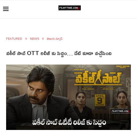
FEATURED
NEWS
తెలుగు న్యూస్
వకీల్ సాబ్ OTT రిలీజ్ కు సిద్దం… డేట్ కూడా వచ్చేసింది