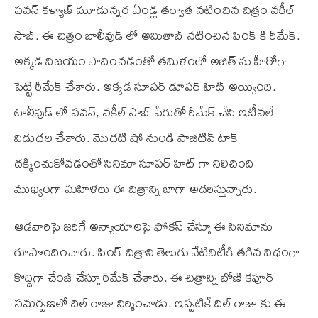
పవన్ కళ్యాణ్ మూడున్నర ఏండ్ల తర్వాత నటించిన చిత్రం వకీల్
సాబ్. ఈ చిత్రం బాలీవుడ్ లో అమితాబ్ నటించిన పింక్ కి రీమేక్.
అక్కడ విజయం సాదించడంతో తమిళంలో అజిత్ ను హీరోగా
పెట్టి రీమేక్ చేశారు. అక్కడ సూపర్ డూపర్ హిట్ అయ్యింది.
టాలీవుడ్ లో పవన్, వకీల్ సాబ్ పేరుతో రీమేక్ చేసి ఇటీవలే
విడుదల చేశారు. మొదటి షో నుండి పాజిటివ్ టాక్
దక్కించుకోవడంతో సినిమా సూపర్ హిట్ గా నిలిచింది
ముఖ్యంగా మహిళలు ఈ చిత్రాన్ని బాగా అదరిస్తున్నారు.
ఆడవారిపై జరిగే అన్యాయాలపై ఫోకస్ చేస్తూ ఈ సినిమాను
రూపొందించారు. పింక్ చిత్రాని తెలుగు నేటివిటీకి తగిన విధంగా
కొద్దిగా చేంజ్ చేస్తూ రీమేక్ చేశారు. ఈ చిత్రాన్ని బోణి కపూర్
సమర్పణలో దిల్ రాజు నిర్మించాడు. ఇప్పటికే దిల్ రాజు కు ఈ