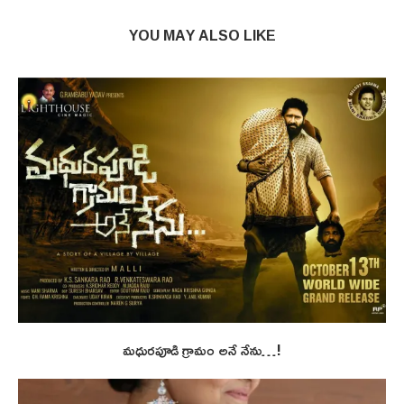
YOU MAY ALSO LIKE
మధురపూడి గ్రామం అనే నేను…!