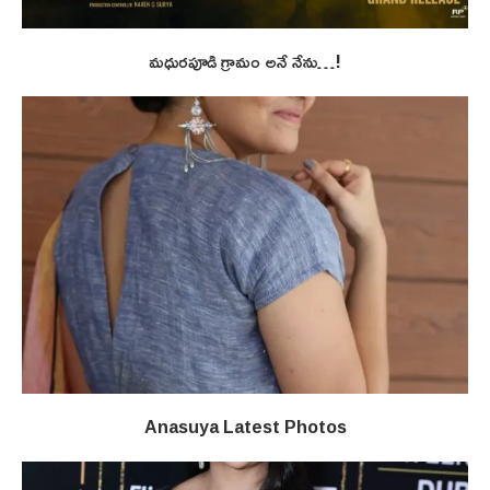
మధురపూడి గ్రామం అనే నేను…!
Anasuya Latest Photos