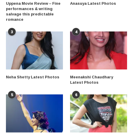
Uppena Movie Review – Fine
Anasuya Latest Photos
performances & writing
salvage this predictable
romance
3
4
Neha Shetty Latest Photos
Meenakshi Chaudhary
Latest Photos
5
6