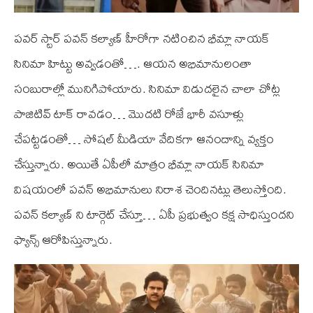
పవర్ స్టార్ పవన్ కల్యాణ్ హీరోగా నటించిన భీమ్లా నాయక్
సినిమా హిట్టు అవ్వడంతో…. ఆయన అభిమానులంతా
సంబురాల్లో మునిగిపోయారు. సినిమా విడుదలైన చాలా చోట్ల
పాజిటివ్ టాక్ రావడం… మొదటి రోజే భారీ వసూళ్లు
చేపట్టడంతో… సోషల్ మీడియా వేదికగా ఆనందాన్ని వ్యక్తం
చేస్తున్నారు. అయితే ఏపీలో మాత్రం భీమ్లా నాయక్ సినిమా
విషయంలో పవన్ అభిమానులు నిరాశ చెందినట్లు తెలుస్తోంది.
పవన్ కల్యాణ్ ని టార్గెట్ చేస్తూ… ఏపీ ప్రభుత్వం కక్ష సాధిస్తుందని
ఫ్యాన్స్ ఆరోపిస్తున్నారు.