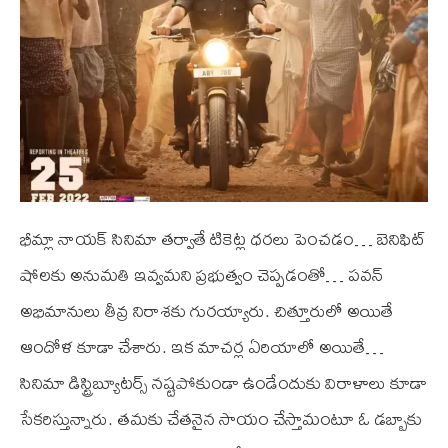
భీమ్లా నాయక్ సినిమా తర్వాతే టికెట్ల ధరలు పెంచడం… బెనిఫిట్
షోలకు అనుమతి ఇవ్వమని ప్రభుత్వం చెప్పడంతో… పవన్
అభిమానులు తీవ్ర నిరాశకు గురయ్యారు. చిత్తూరులో అయితే
ఆందోళ కూడా చేశారు. ఇక మాచర్ల ఏరియాలో అయితే…
సినిమా డిస్ట్రిబ్యూటర్స్ నష్టపోకుండా ఉండేందుకు విరాళాలు కూడా
సేకరిస్తున్నారు. తమకు చేతనైన సాయం చేస్తామంటూ ఓ డబ్బాకు