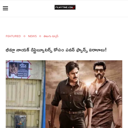
FEATURED
NEWS
తెలుగు న్యూస్
భీమ్లా నాయక్ డిస్ట్రిబ్యూటర్స్ కోసం పవన్ ఫ్యాన్స్ విరాళాలు!