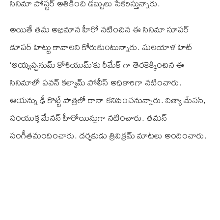
సినిమా పోస్టర్ అతికించి డబ్బులు సేకరిస్తున్నారు.
అయితే తమ అభిమాన హీరో నటించిన ఈ సినిమా సూపర్
డూపర్ హిట్టు కావాలని కోరుకుంటున్నారు. మలయాళ హిట్
‘అయ్యప్పనుమ్ కోశియుమ్’కు రీమేక్ గా తెరకెక్కించిన ఈ
సినిమాలో పవన్ కల్యామ్ పోలీస్ అధికారిగా నటించారు.
ఆయన్ను ఢీ కొట్టే పాత్రలో రానా కనిపించనున్నారు. నిత్యా మేనన్,
సంయుక్త మేనన్ హీరోయిన్లుగా నటించారు. తమన్
సంగీతమందించారు. దర్శకుడు త్రివిక్రమ్ మాటలు అందించారు.