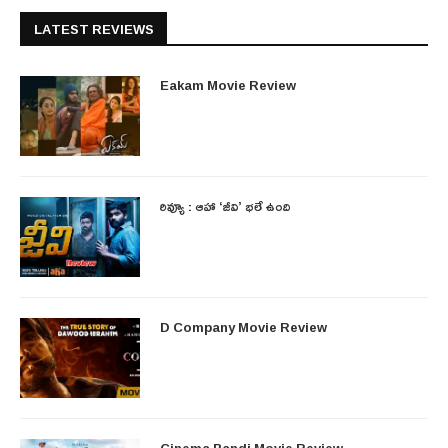
LATEST REVIEWS
Eakam Movie Review
రివ్యూ : ఆహా ‘జీవి’ భలే ఉంది
D Company Movie Review