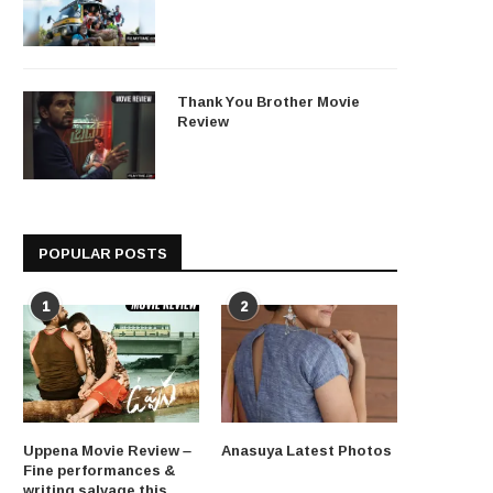
Thank You Brother Movie
Review
POPULAR POSTS
1
2
Uppena Movie Review –
Anasuya Latest Photos
Fine performances &
writing salvage this