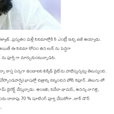
..ప్రస్తుతం మళ్లీ సినిమాల్లోకి రీ ఎంట్రీ ఇచ్చి బిజీ అయ్యాడు.
నాడు. అయితే ఈ సినిమా కోసం తన లుక్ ను పెద్దగా
ు పూర్తీ గా మార్చుకుంటున్నాడట.
 కాస్త సన్నగా ఉండాలని లిక్విడ్ డైట్‌ను పాటిస్తున్నట్లు తెలుస్తుంది.
ర్కొండపార్వై) భాషల్లో చిత్రాన్ని నిర్మించిన బోనీ కపూర్..తెలుగు లో
ీరామ్ డైరెక్ట్ చేస్తున్నాడు. అంజలి, నివేదా థామస్, అనన్య నాగళ్ల,
ు ముందు దాదాపు 70 % షూటింగ్ పూర్తి చేసుకోగా..లాక్ డౌన్
.