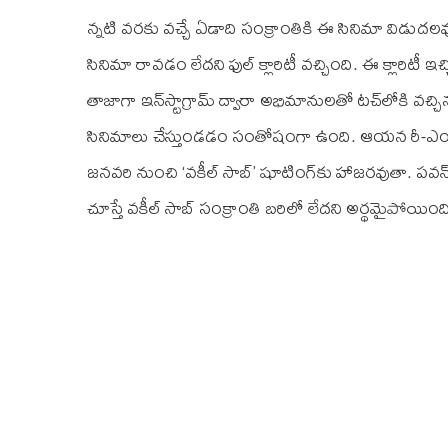
న్నటి వరకు వచ్చే ఏడాది సంక్రాంతికి ఈ సినిమా విడుదలవ
సినిమా రావడం లేదని ఫుల్ క్లారిటీ వచ్చింది. ఈ క్లారిటీ ఇ
తాజాగా ఇన్‌స్టాగ్రామ్ ద్వారా అభిమానులతో టచ్‌లోకి వచ్చి
సినిమాలు చేస్తుండడం సంతోషంగా ఉంది. ఆయన రీ-ఎం
జనవరి నుంచి ‘వకీల్ సాబ్’ షూటింగ్‌కు హాజరవుతా. పవన్‌త
చూస్తే వకీల్ సాబ్ సంక్రాంతి బరిలో లేదని అర్థమైపోయింది