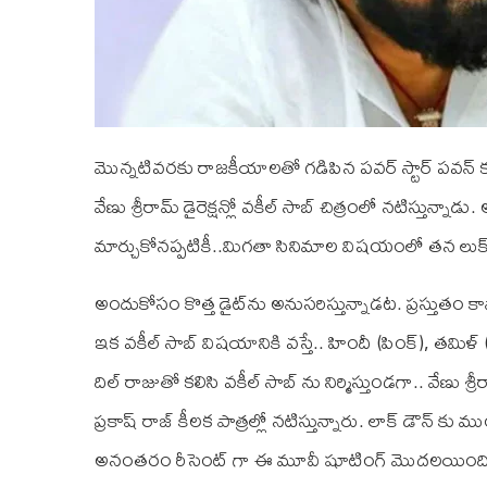
మొన్నటివరకు రాజకీయాలతో గడిపిన పవర్ స్టార్ పవన్ కళ్యాణ్
వేణు శ్రీరామ్ డైరెక్షన్లో వకీల్ సాబ్ చిత్రంలో నటిస్తున్
మార్చుకోనప్పటికీ..మిగతా సినిమాల విషయంలో తన లుక్ న
అందుకోసం కొత్త డైట్‌ను అనుసరిస్తున్నాడట. ప్రస్తుతం కాన్నా
ఇక వకీల్ సాబ్ విషయానికి వస్తే.. హిందీ (పింక్), తమిళ్ (నే
దిల్ రాజుతో కలిసి వకీల్ సాబ్ ను నిర్మిస్తుండగా.. వేణు శ్ర
ప్రకాష్ రాజ్ కీలక పాత్రల్లో నటిస్తున్నారు. లాక్ డౌన్ క
అనంతరం రీసెంట్ గా ఈ మూవీ షూటింగ్ మొదలయింది