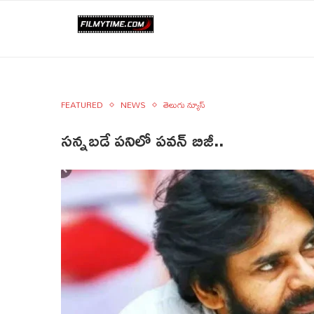
FEATURED
NEWS
తెలుగు న్యూస్
సన్నబడే పనిలో పవన్ బిజీ..