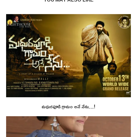
మధురపూడి గ్రామం అనే నేను…!