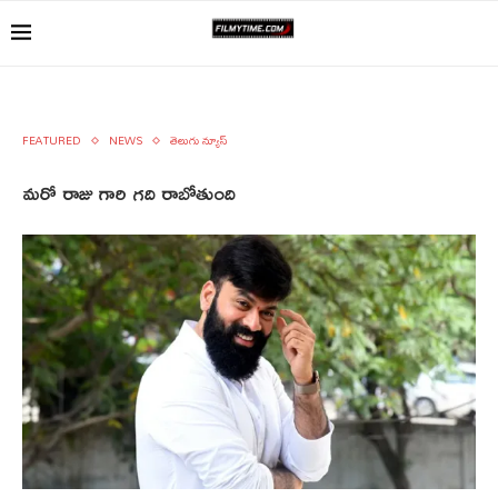
FEATURED
NEWS
తెలుగు న్యూస్
మరో రాజు గారి గది రాబోతుంది