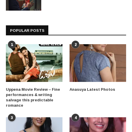
POPULAR POSTS
1
2
Uppena Movie Review – Fine
Anasuya Latest Photos
performances & writing
salvage this predictable
romance
3
4