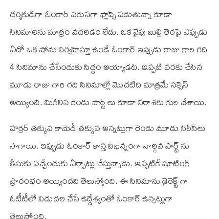
దర్శకుడిగా ఓంకార్‌ వరుసగా ఫ్లాప్స్‌ పడుతున్నా కూడా
సినిమాలను మాత్రం వదలడం లేదు. ఒక వైపు బుల్లి తెరపై ఎప్పుడు
ఏదో ఒక షోను నిర్వహిస్తూ ఉండే ఓంకార్‌ ఇప్పుడు రాజు గారి గది
4 సినిమాను చేసేందుకు సిద్దం అయ్యాడట. ఇప్పటి వరకు చేసిన
మూడు రాజు గారి గది సినిమాల్లో మొదటిది మాత్రమే సక్సెస్‌
అయ్యింది. మిగిలిన రెండు పార్ట్‌ లు కూడా నిరాశకు గురి చేశాయి.
హర్రర్‌ తక్కువ కామెడీ తక్కువ అన్నట్లుగా రెండు మూడు సిరీస్‌లు
సాగాయి. ఇప్పుడు ఓంకార్‌ కాస్త విభిన్నంగా నాల్గవ పార్ట్‌ ను
తీసుకు వచ్చేందుకు ఏర్పాట్లు చేస్తున్నాడు. ఇప్పటికే షూటింగ్‌
ప్రారంభం అయ్యిందని తెలుస్తోంది. ఈ సినిమాను డైరెక్ట్‌ గా
ఓటీటీలో విడుదల చేసే ఉద్దేశ్యంతో ఓంకార్‌ ఉన్నట్లుగా
తెలుస్తోంది.