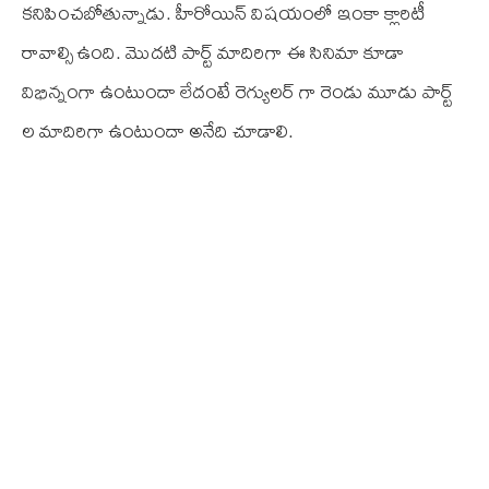
కనిపించబోతున్నాడు. హీరోయిన్‌ విషయంలో ఇంకా క్లారిటీ
రావాల్సి ఉంది. మొదటి పార్ట్‌ మాదిరిగా ఈ సినిమా కూడా
విభిన్నంగా ఉంటుందా లేదంటే రెగ్యులర్‌ గా రెండు మూడు పార్ట్‌
ల మాదిరిగా ఉంటుందా అనేది చూడాలి.