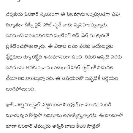
దర్శకుడు ఓంకార్‌ స్వయంగా ఈ సినిమాను నిర్మిస్తుండగా సహ
నిర్మాతగా డిస్నీ ప్లస్‌ హాట్‌ స్టార్‌ వారు వ్యవహరిస్తున్నారు.
సినిమాకు సంబంధించిన షూటింగ్‌ అప్‌ డేట్‌ ను త్వరలో
ప్రకటించబోతున్నారు. ఈ ఏడాది చివరి వరకు థియేటర్లకు
ప్రేక్షకులు క్యూ కట్టేది అనుమానంగా ఉంది. కనుక అప్పటి వరకు
సినిమాను ఆపకుండా ముందుగానే హాట్‌ స్టార్‌ లో విడుదల
చేయాలని భావిస్తున్నారట. ఈ విషయంలో ఇప్పటికే నిర్ణయం
జరిగిపోయింది.
భారీ ఎత్తున బడ్జెట్‌ పెట్టకుండా సింపుల్‌ గా మూడు నుండి
మూడున్నర కోట్లలో సినిమాను తెరకెక్కిస్తున్నారట. ఈ సినిమాలో
కూడా ఓంకార్‌ తమ్ముడు అశ్విన్‌ బాబు కీలక పాత్రలో