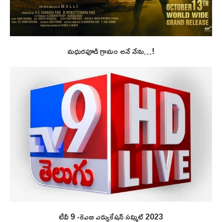
మధురపూడి గ్రామం అనే నేను…!
టీవీ 9 -కెఎబి ఎడ్యుకేషన్ సమ్మిట్ 2023