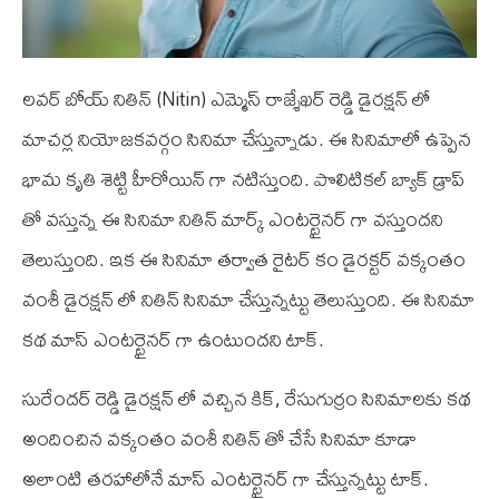
లవర్ బోయ్ నితిన్ (Nitin) ఎమ్మెస్ రాజ్శేఖర్ రెడ్డి డైరక్షన్ లో
మాచర్ల నియోజకవర్గం సినిమా చేస్తున్నాడు. ఈ సినిమాలో ఉప్పెన
భామ కృతి శెట్టి హీరోయిన్ గా నటిస్తుంది. పొలిటికల్ బ్యాక్ డ్రాప్
తో వస్తున్న ఈ సినిమా నితిన్ మార్క్ ఎంటర్టైనర్ గా వస్తుందని
తెలుస్తుంది. ఇక ఈ సినిమా తర్వాత రైటర్ కం డైరక్టర్ వక్కంతం
వంశీ డైరక్షన్ లో నితిన్ సినిమా చేస్తున్నట్టు తెలుస్తుంది. ఈ సినిమా
కథ మాస్ ఎంటర్టైనర్ గా ఉంటుందని టాక్.
సురేందర్ రెడ్డి డైరక్షన్ లో వచ్చిన కిక్, రేసుగుర్రం సినిమాలకు కథ
అందించిన వక్కంతం వంశీ నితిన్ తో చేసే సినిమా కూడా
అలాంటి తరహాలోనే మాస్ ఎంటర్టైనర్ గా చేస్తున్నట్టు టాక్.