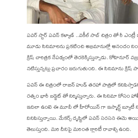
పవర్ స్టార్ పవన్ కళ్యాణ్ ..వకీల్ సాబ్ చిత్రం తో రీ ఎంట
మూడు సినిమాలను ప్రకటించి అభిమానుల్లో ఆనందం నింపారు. వా
క్రిష్ చారిత్రక నేపథ్యంలో తెరకెక్కిస్తున్నాడు. కోహినూర
నటిస్తున్నట్లు ప్రచారం జరుగుతుంది. ఈ సినిమాను క్రిష్ పాన
పవన్​ ఈ చిత్రంలో రాబిన్ హుడ్ తరహా పాత్రలో కనిపిస్తా
రత్నం భారీ బడ్జెట్ తో నిర్మిస్తున్నారు. ఈ సినిమా కోసం 
ఇదిలా ఉంటె ఈ మూవీ లో హీరోయిన్ గా ఇస్మార్ట్ బ్యూటీ నిధి
వినిపిస్తున్నాయి. మేకర్స్ దృష్టిలో పవన్ సరసన ఈమె అయితేనే 
తెలుస్తుంది. మరి దీనిపై మరింత క్లారిటీ రావాల్సి ఉంది.