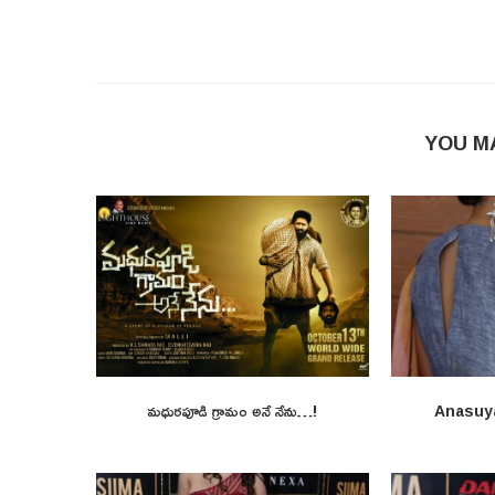
YOU M
మధురపూడి గ్రామం అనే నేను…!
Anasuy