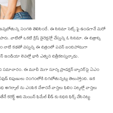
్రీ ఇవ్వబోతున్న సంగతి తెలిసిందే. ఈ సినిమా సెట్స్ ఫై ఉండగానే మరో
టిలో ఒకటి క్రిష్ డైరెక్షన్లో చేస్తున్న ఓ సినిమా. ఈ చిత్రాన్ని
్ వజ్రం నాటి కథతో వస్తున్న ఈ చిత్రంలో పవన్ బందిపోటుగా
్ ఇండియా లెవల్లో భారీ ఎత్తున చిత్రీకరిస్తున్నాడు.
డని సమాచారం. ఈ మూవీ మెగా సూర్య ప్రొడక్షన్‌ బ్యానర్‌పై ఏఎం
హాలీవుడ్ నిపుణులు రంగంలోకి దిగబోతున్నట్లు తెలుస్తోంది. ఇక
 అగర్వాల్ ను ఎంపిక చేశారనే వార్తలు ఫిలిం సర్కిల్లో వార్తలు
కరెక్ట్ అని మెయిన్ ఫిమేల్ లీడ్ కు నిధిని ఫిక్స్ చేసినట్టు