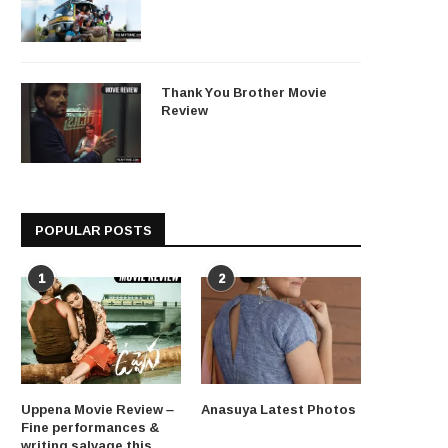
Thank You Brother Movie
Review
POPULAR POSTS
1
2
Uppena Movie Review –
Anasuya Latest Photos
Fine performances &
writing salvage this