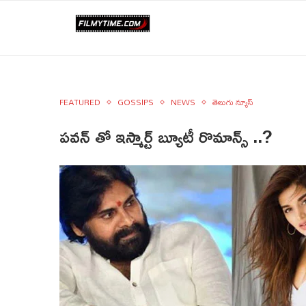
FEATURED
GOSSIPS
NEWS
తెలుగు న్యూస్
పవన్ తో ఇస్మార్ట్ బ్యూటీ రొమాన్స్ ..?