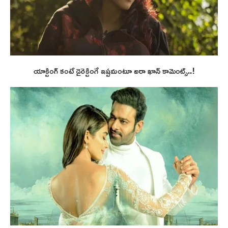
యాక్టింగ్ కంటే డైరెక్టింగే ఇష్టమంటూ ఐరా ఖాన్ కామెంట్స్..!