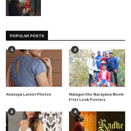
POPULAR POSTS
1
2
Anasuya Latest Photos
Naluguritho Narayana Movie
Frist Look Posters
3
4