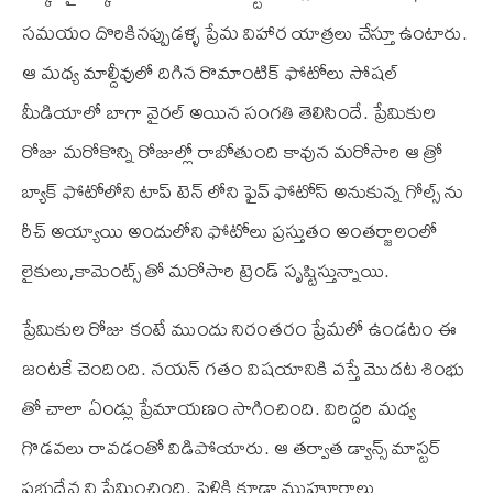
సమయం దొరికినప్పుడళ్ళ ప్రేమ విహార యాత్రలు చేస్తూ ఉంటారు.
ఆ మధ్య మాల్దీవులో దిగిన రొమాంటిక్ ఫోటోలు సోషల్
మీడియాలో బాగా వైరల్ అయిన సంగతి తెలిసిందే. ప్రేమికుల
రోజు మరోకొన్ని రోజుల్లో రాబోతుంది కావున మరోసారి ఆ త్రో
బ్యాక్ ఫోటోలోని టాప్ టెన్ లోని ఫైవ్ ఫోటోస్ అనుకున్న గోల్స్ ను
రీచ్ అయ్యాయి అందులోని ఫోటోలు ప్రస్తుతం అంతర్జాలంలో
లైకులు,కామెంట్స్ తో మరోసారి ట్రెండ్ సృష్టిస్తున్నాయి.
ప్రేమికుల రోజు కంటే ముందు నిరంతరం ప్రేమలో ఉండటం ఈ
జంటకే చెందింది. నయన్ గతం విషయానికి వస్తే మొదట శింభు
తో చాలా ఏండ్లు ప్రేమాయణం సాగించింది. విరిద్దరి మధ్య
గొడవలు రావడంతో విడిపోయారు. ఆ తర్వాత డ్యాన్స్ మాస్టర్
ప్రభుదేవ ని ప్రేమించింది. పెళ్లికి కూడా ముహూర్తాలు