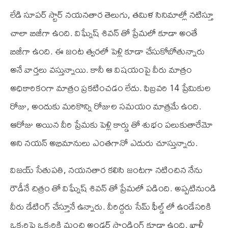
లేడి సూపర్ స్టార్ నయనతార తెలుగు, తమిళ సినిమాల్లో నటిస్తూ
చాలా బిజీగా ఉంది. విఘ్నేష్ శివన్ తో ప్రేమలో కూడా అంతే
బిజీగా ఉంది. ఈ జంట త్వరలో పెళ్లి కూడా చేసుకోబోతున్నారు
అనే వార్తలు వస్తున్నాయి. కానీ ఆ విషయంపై వీరు మాత్రం
అధికారికంగా మాత్రం ప్రకటించడం లేదు. ఫిబ్రవరి 14 ప్రేమికుల
రోజు, అందుకు మరికొన్ని రోజుల సమయం మాత్రమే ఉంది.
ఆరోజు అయిన వీరి ప్రేమకు పెళ్లి కార్డు తో శుభం పలుకుతారేమో
అని నయన్ అభిమానులు ఎంతగానో ఎదురు చూస్తున్నారు.
విజయ్ సేతుపతి, నయనతార కలిసి జంటగా నటించిన నేను
రౌడీనే చిత్రం తో విఘ్నేష్ శివన్ తో ప్రేమలో పడింది. అప్పటినుండి
వీరు డేటింగ్ చేస్తూనే ఉన్నారు. వీరిద్దరు సేమ్ ఫీల్డ్ లో ఉండేసరికి
ఒక్కరిపై ఒక్కరికి మంచి అండర్ స్టాండింగ్ కూడా ఉంది. ఖాళీ