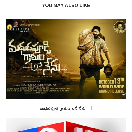
YOU MAY ALSO LIKE
మధురపూడి గ్రామం అనే నేను…!