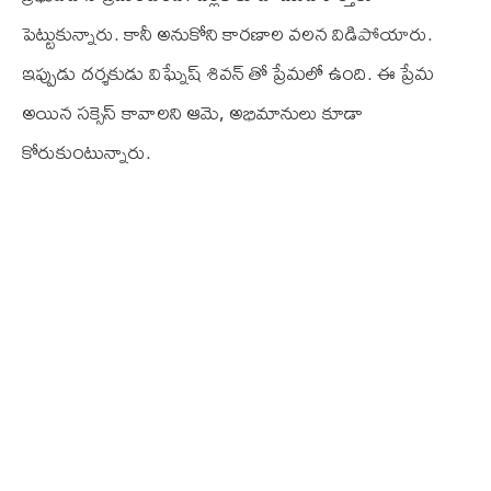
పెట్టుకున్నారు. కానీ అనుకోని కారణాల వలన విడిపోయారు.
ఇప్పుడు దర్శకుడు విఘ్నేష్ శివన్ తో ప్రేమలో ఉంది. ఈ ప్రేమ
అయిన సక్సెస్ కావాలని ఆమె, అభిమానులు కూడా
కోరుకుంటున్నారు.