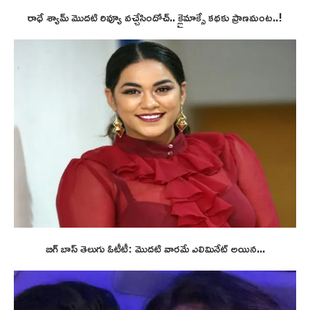
రాధే శ్యామ్ మొదటి రివ్యూ వచ్చేసిందోచ్.. క్లైమాక్సే కథకు ప్రాణమంట..!
బిగ్ బాస్ తెలుగు ఓటీటీ: మొదటి వారమే ఎలిమినేట్ అయిన...