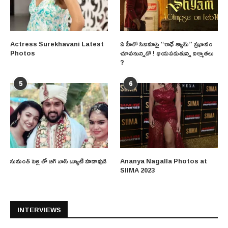
Actress Surekhavani Latest
ఏ హీరో సినిమాపై “రాధే శ్యామ్” ప్రభావం
Photos
చూపనున్నదో ! భయపడుతున్న నిర్మాతలు
?
5
6
సుమంత్ పెళ్లి లో బిగ్ బాస్ బ్యూటీ హడావుడి
Ananya Nagalla Photos at
SIIMA 2023
INTERVIEWS