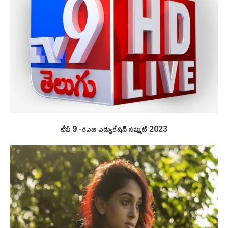
టీవీ 9 -కెఎబి ఎడ్యుకేషన్ సమ్మిట్ 2023