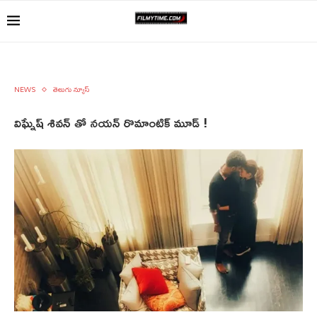
NEWS
తెలుగు న్యూస్
విఘ్నేష్ శివన్ తో నయన్ రొమాంటిక్ మూడ్ !