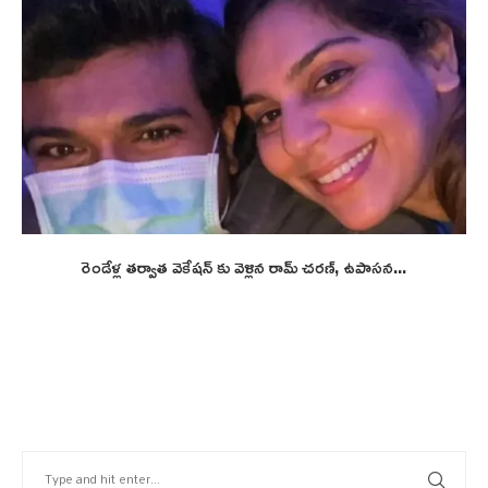
రెండేళ్ల తర్వాత వెకేషన్ కు వెళ్లిన రామ్ చరణ్, ఉపాసన...