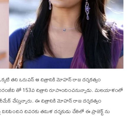
్కటి తని ఒరువన్ ఆ చిత్రానికి మోహన్ రాజ దర్శకత్వం
్ చిరంజీవి తో 153వ చిత్రాని రూపొందించనున్నాడు. మలయాళంలో
మేక్ చేస్తున్నారు. ఈ చిత్రానికి మోహన్ రాజ దర్శకత్వం
 వినిపించిన చివరకు తమిళ దర్శకుడు చేతిలో ఈ ప్రాజెక్ట్ ను