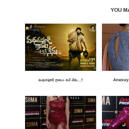
YOU M
మధురపూడి గ్రామం అనే నేను…!
Anasuy