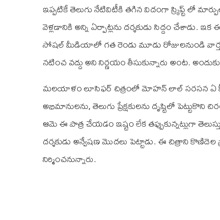
ఇప్పటికే తెలుగు నేటివిటీకి తగిన విదంగా స్క్రిప్ట్ లో మార్ప
వెళ్లడానికి అన్ని ఏర్పాట్లను దర్శకుడు సిద్దం చేశాడు. 
సోషల్ మీడియాలో గత రెండు మూడు రోజులనుండి వార్తలు
నటించ వద్దు అని నిర్ణయం తీసుకున్నారు అంట. అంద
మలయాళం లూసిఫర్ చిత్రంలో మోహన్ లాల్ సరసన ఏ హీరో
అభిమానులను, తెలుగు ప్రేక్షకులను దృష్టిలో పెట్టుకొని 
ఆమె ఈ పాత్ర చేయడం ఇష్టం లేక తప్పుకున్నట్లుగా తెలుస
దర్శకుడు అన్వేషణ మొదలు పెట్టాడు. ఈ చిత్రాని కొణిదెల ప్రొడక
నిర్మించనున్నారు.