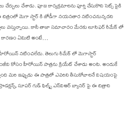
ులు చేర్పులు చేశాడు. పూజ కార్యక్రమాలను పూర్తి చేసుకొని సెట్స్ పైకి
ఇక ఈ చిత్రంలో మెగా స్టార్ కి జోడీగా నయనతార నటించనున్నదని
 వస్తున్నాయి. కానీ తాజా సమాచారం మేరకు లూసిఫర్ రీమేక్ లో
ుకు కారణం ఏమిటి అంటే…
యిన్ నటించలేదు. తెలుగు రీమేక్ లో మెగాస్టార్
చిరంజీవి కోసం హీరోయిన్ పాత్రను క్రియేట్ చేశాడు అంట. అందుకే
్తుంది మరి ఇప్పుడు ఈ పాత్రలో ఎవరిని తీసుకోవాలనే విషయంపై
్షన్స్, సూపర్ గుడ్ ఫిల్మ్స్ ఎన్‌వి‌ఆర్ బ్యానర్ పై ఈ చిత్రాని