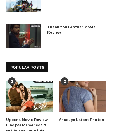
Thank You Brother Movie
Review
POPULAR POSTS
1
2
Uppena Movie Review –
Anasuya Latest Photos
Fine performances &
writing salvage this