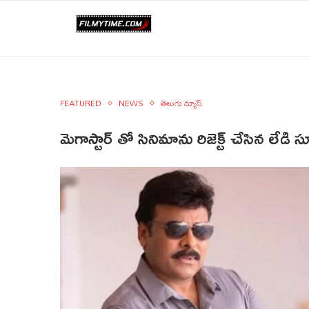
FEATURED
NEWS
తెలుగు న్యూస్
మెగాస్టార్ తో సినిమాను రిజెక్ట్ చేసిన లేడి సూ