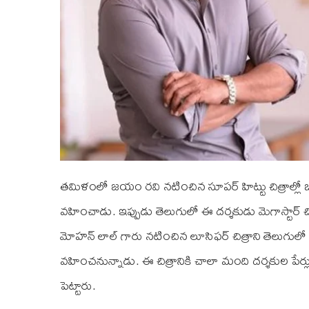
తమిళంలో జయం రవి నటించిన సూపర్ హిట్టు చిత్రాల్లో ఒక
వహించాడు. ఇప్పుడు తెలుగులో ఈ దర్శకుడు మెగాస్టార
మోహన్ లాల్ గారు నటించిన లూసిఫర్ చిత్రాని తెలుగులో రీ
వహించనున్నాడు. ఈ చిత్రానికి చాలా మంది దర్శకుల పేర్లు
పెట్టారు.