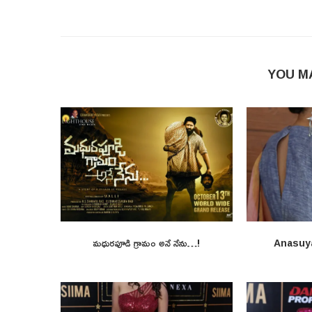
YOU M
మధురపూడి గ్రామం అనే నేను…!
Anasuy