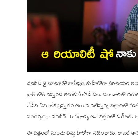
నవదీప్ జై సినిమాతో టాలీవుడ్ కు హీరోగా పరిచయం అయ్
ట్రాక్ లోకి వస్తుంది అనుకునే లోపే పలు వివాదాలలో ఇరు
చేసేది ఏమి లేక ప్రస్తుతం అయిన నటిస్తున్న చిత్రాలలో 
సందర్భంగా నవదీప్ మోసగాళ్ళు అనే చిత్రంలో ఓ కీలక పా
ఈ చిత్రంలో మంచు విష్ణు హీరోగా నటించాడు. కాజల్ అగర్వా