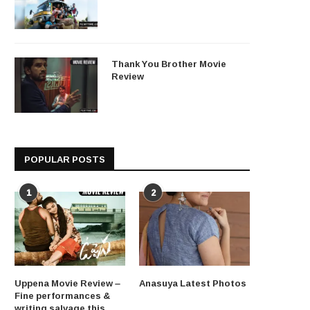
Thank You Brother Movie
Review
POPULAR POSTS
1
2
Uppena Movie Review –
Anasuya Latest Photos
Fine performances &
writing salvage this