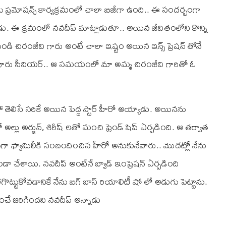
మ్ ప్రమోషన్స్ కార్యక్రమంలో చాలా బిజీగా ఉంది.. ఈ సందర్భంగా
ు. ఈ క్రమంలో నవదీప్ మాట్లాడుతూ.. అయిన జీవితంలోని కొన్ని
డి చిరంజీవి గారు అంటే చాలా ఇష్టం అయిన ఇన్స్ ప్రెషన్ తోనే
వి గారు సీనియర్.. ఆ సమయంలో మా అమ్మ చిరంజీవి గారితో ఓ
ా తెలిసే సరికే అయిన పెద్ద స్టార్ హీరో అయ్యాడు. అయినను
లు అర్జున్, శిరీష్ లతో మంచి ఫ్రెండ్ షిప్ ఏర్పడింది. ఆ తర్వాత
 ఫ్యామిలీకి సంబందించిన హీరో అనుకునేవారు.. మొదట్లో నేను
డా చేశాయి. నవదీప్ అంటేనే బ్యాడ్ ఇంప్రెషన్ ఏర్పడింది
ొట్టుకోవడానికే నేను బిగ్ బాస్ రియాలిటీ షో లో అడుగు పెట్టాను.
చే జరిగిందని నవదీప్ అన్నాడు