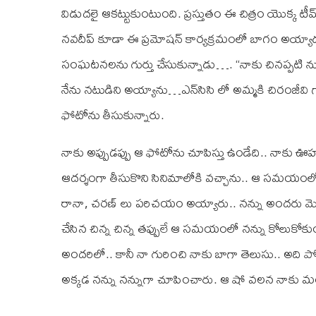
విడుదలై ఆకట్టుకుంటుంది. ప్రస్తుతం ఈ చిత్రం యొక్క టీ
నవదీప్ కూడా ఈ ప్రమోషన్ కార్యక్రమంలో బాగం అయ్యాడ
సంఘటనలను గుర్తు చేసుకున్నాడు…. “నాకు చినప్పటి నుం
నేను నటుడిని అయ్యాను…ఎన్‌సి‌సి లో అమ్మకి చిరంజీ
ఫోటోను తీసుకున్నారు.
నాకు అప్పుడప్పు ఆ ఫోటోను చూపిస్తు ఉండేది.. నాకు ఊహ
ఆదర్శంగా తీసుకొని సినిమాలోకి వచ్చాను.. ఆ సమయంలో అల్
రానా, చరణ్ లు పరిచయం అయ్యారు.. నన్ను అందరు మెగా
చేసిన చిన్న చిన్న తప్పులే ఆ సమయంలో నన్ను కోలుకోకుం
అందరిలో.. కానీ నా గురించి నాకు బాగా తెలుసు.. అది పోగ
అక్కడ నన్ను నన్నుగా చూపించారు. ఆ షో వలన నాకు మం