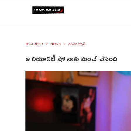
FEATURED
NEWS
తెలుగు న్యూస్
ఆ రియాలిటీ షో నాకు మంచే చేసింది