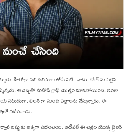
యాడు. హీరోగా పది సినిమాల లోపే నటించాడు. కెరీర్ ను సరైన
క్కున్నడు. ఆ దెబ్బతో మనోడి గ్రాఫ్ మొత్తం మారిపోయింది. ఇంకా
సహాయ నటుడుగా, విలన్ గా మంచి పత్రాలను చేస్తున్నాడు. ఈ
త్రలో నటించాడు.
ల్ విష్ణు కు అక్కగా నటించింది. ఇటీవలే ఈ చిత్రం యొక్క ట్రైలర్