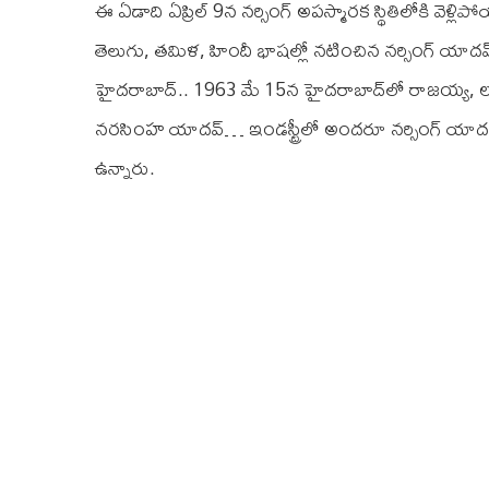
ఈ ఏడాది ఏప్రిల్ 9న నర్సింగ్ అపస్మారక స్థితిలోకి వె
తెలుగు, తమిళ, హిందీ భాషల్లో నటించిన నర్సింగ్‌ యాదవ్
హైదరాబాద్‌.. 1963 మే 15న హైదరాబాద్‌లో రాజయ్య, 
నర‌సింహ యాద‌వ్‌… ఇండ‌స్ట్రీలో అంద‌రూ నర్సింగ్ యాద‌వ్ అ
ఉన్నారు.