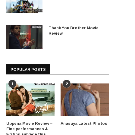
Thank You Brother Movie
Review
POPULAR POSTS
1
2
Uppena Movie Review –
Anasuya Latest Photos
Fine performances &
writing salvage this