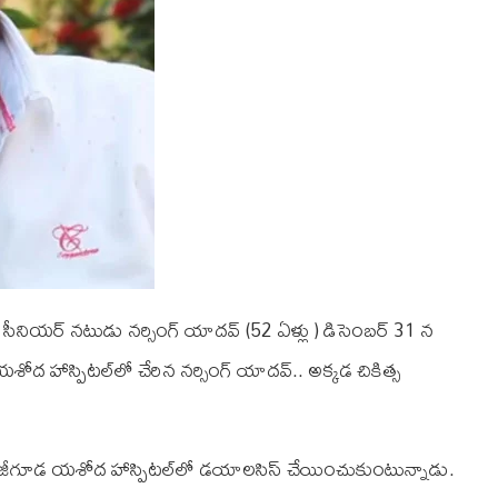
ేసిన సీనియర్ నటుడు నర్సింగ్ యాదవ్ (52 ఏళ్లు ) డిసెంబర్ 31 న
ద హాస్పిటల్‌లో చేరిన నర్సింగ్ యాదవ్.. అక్కడ చికిత్స
ీగూడ యశోద హాస్పిటల్‌లో డయాలసిస్ చేయించుకుంటున్నాడు.