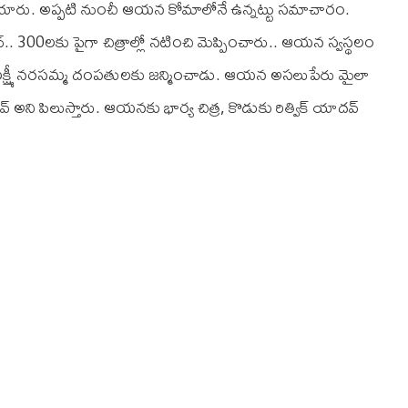
ళ్లిపోయారు. అప్పటి నుంచీ ఆయన కోమాలోనే ఉన్నట్టు సమాచారం.
.. 300లకు పైగా చిత్రాల్లో నటించి మెప్పించారు.. ఆయన స్వస్థలం
లక్ష్మీ నరసమ్మ దంపతులకు జన్మించాడు. ఆయన అసలుపేరు మైలా
ని పిలుస్తారు. ఆయ‌న‌కు భార్య చిత్ర, కొడుకు రిత్విక్ యాద‌వ్‌