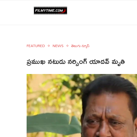
FEATURED
NEWS
తెలుగు న్యూస్
ప్రముఖ నటుడు నర్సింగ్‌ యాదవ్ మృతి