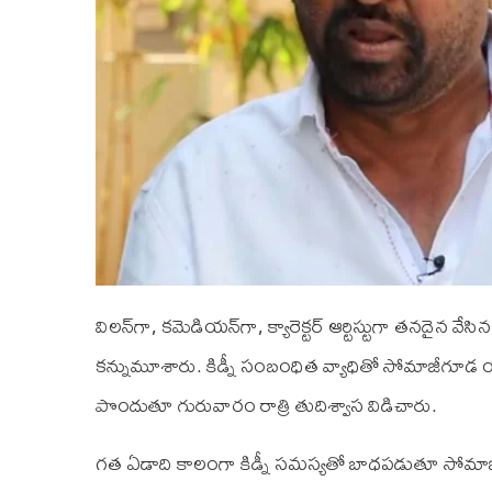
విలన్‌గా, కమెడియన్‌గా, క్యారెక్టర్ ఆర్టిస్టుగా తనదైన వ
కన్నుమూశారు. కిడ్నీ సంబంధిత వ్యాధితో సోమాజీగూడ యశో
పొందుతూ గురువారం రాత్రి తుదిశ్వాస విడిచారు.
గత ఏడాది కాలంగా కిడ్నీ సమస్యతో బాధపడుతూ సోమాజ