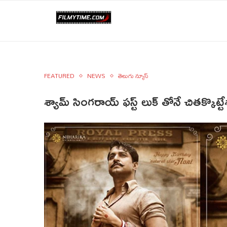
FEATURED
NEWS
తెలుగు న్యూస్
శ్యామ్ సింగరాయ్ ఫస్ట్ లుక్ తోనే చితక్కొట్ట