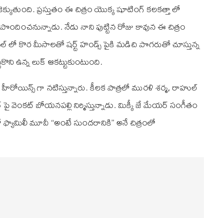
కెక్కుతుంది. ప్రస్తుతం ఈ చిత్రం యొక్క షూటింగ్ కలకత్తా లో
పొందించనున్నాడు. నేడు నాని పుట్టిన రోజు కావున ఈ చిత్రం
టయిల్ లో కొర మీసాలతో షర్ట్ హండ్స్ పైకి మడిచి పొగరుతో చూస్తున్న
ుకొని ఉన్న లుక్ ఆకట్టుకుంటుంది.
 హీరోయిన్స్ గా నటిస్తున్నారు. కీలక పాత్రలో మురళి శర్మ, రాహుల్
నర్ పై వెంకట్ బోయనపల్లి నిర్మిస్తున్నాడు. మిక్కీ జే మేయర్ సంగీతం
లో ఫ్యామిలీ మూవీ “అంటే సుందరానికి” అనే చిత్రంలో