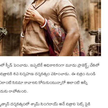
 స్పీడ్ పెంచాడు. ఇప్పటికే అధికారికంగా మూడు ప్రాజెక్ట్స్ చేతిలో
 చిత్రానికి శివ నిర్వహణ దర్శకత్వం వహించాడు. ఈ చిత్రం నుండి
 ఎలాంటి సినిమా కావాలని కోరుకుంటున్నారో అలాంటి అన్నీ
ుందుకు రాబోతుంది.
యాన్ దర్శకత్వంలో శ్యామ్ సింగరాయ్ అనే చిత్రాని సెట్స్ పైకి