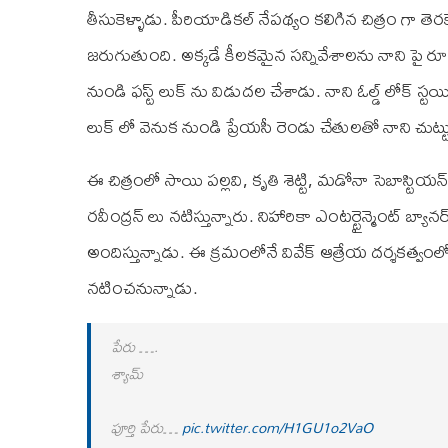
తీసుకెళ్ళాడు. పీరియాడికల్ నేపథ్యం కలిగిన చిత్రం గా తెర
జరుగుతుంది. అక్కడే కీలకమైన సన్నివేశాలను నాని పై రూ
నుండి ఫస్ట్ లుక్ ను విడుదల చేశాడు. నాని ఓల్డ్ లోక్ స్
లుక్ లో వెనుక నుండి ప్రేయసీ రెండు చేతులతో నాని చుట్ట
ఈ చిత్రంలో సాయి పల్లవి, కృతి శెట్టి, మడోనా సెబాస్టియన్
రవీంద్రన్ లు నటిస్తున్నారు. నిహారికా ఎంటర్టైన్మెంట్ బ్యా
అందిస్తున్నాడు. ఈ క్రమంలోనే వివేక్ ఆత్రేయ దర్శకత్వం
నటించనున్నాడు.
పేరు ….
శ్యామ్
పూర్తి పేరు…
pic.twitter.com/H1GU1o2VaO