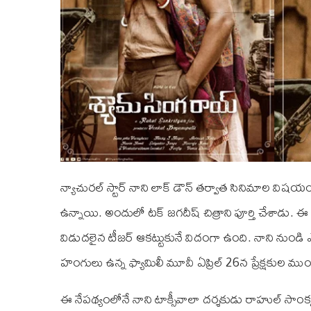
న్యాచురల్ స్టార్ నాని లాక్ డౌన్ తర్వాత సినిమాల విషయంలో
ఉన్నాయి. అందులో టక్ జగదీష్ చిత్రాని పూర్తి చేశాడు. ఈ
విడుదలైన టీజర్ ఆకట్టుకునే విదంగా ఉంది. నాని నుండి
హంగులు ఉన్న ఫ్యామిలీ మూవీ ఏప్రిల్ 26న ప్రేక్షకుల మ
ఈ నేపథ్యంలోనే నాని టాక్సీవాలా దర్శకుడు రాహుల్ సాంకృత్