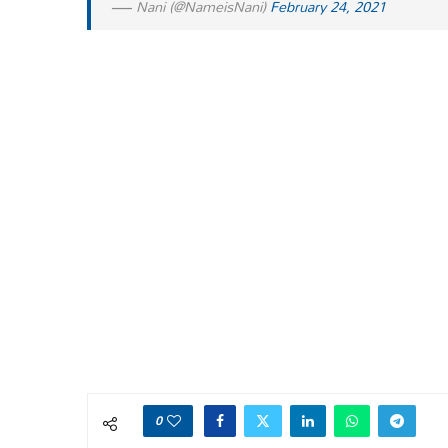
— Nani (@NameisNani)
February 24, 2021
0