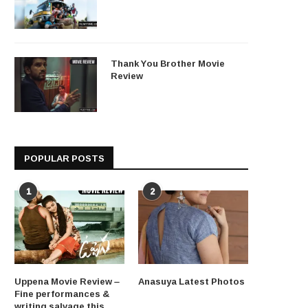
Thank You Brother Movie
Review
POPULAR POSTS
1
2
Uppena Movie Review –
Anasuya Latest Photos
Fine performances &
writing salvage this