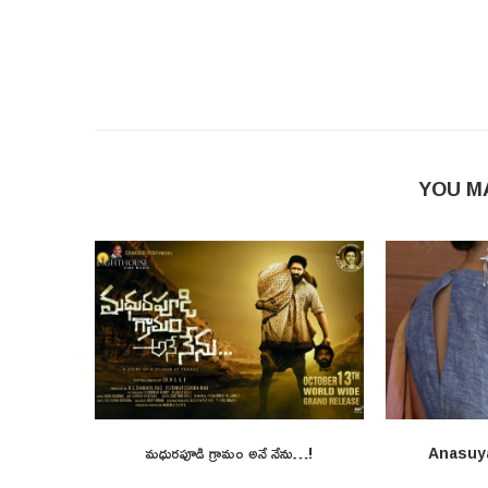
YOU M
మధురపూడి గ్రామం అనే నేను…!
Anasuy