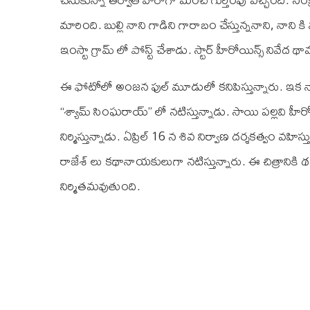
మారింది. బుల్లి నాని గాడిని గారాబం చేస్తున్ననాని, నాన
ఇంస్టా గ్రామ్ లో పోస్ట్ చేశాడు. స్టార్ హీరోయిన్స్ నివేద 
ఈ ఫోటోలో అంజన ఫుల్ మూడులో కనిపిస్తున్నారు. ఇక నాన
“శ్యామ్ సింఘరాయ్” లో నటిస్తున్నాడు. సాయి పల్లవి హీరో
నిర్మిస్తున్నాడు. ఏప్రిల్ 16 న శివ నిర్వాణ దర్శకత్వం వహి
రాజేశ్ లు కథానాయకులుగా నటిస్తున్నారు. ఈ చిత్రానికి థమన
నిర్మితమవుతుంది.