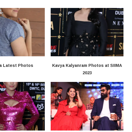
a Latest Photos
Kavya Kalyanram Photos at SIIMA
2023