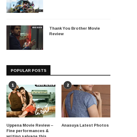
Thank You Brother Movie
Review
POPULAR POSTS
1
2
Uppena Movie Review –
Anasuya Latest Photos
Fine performances &
writing salvage this