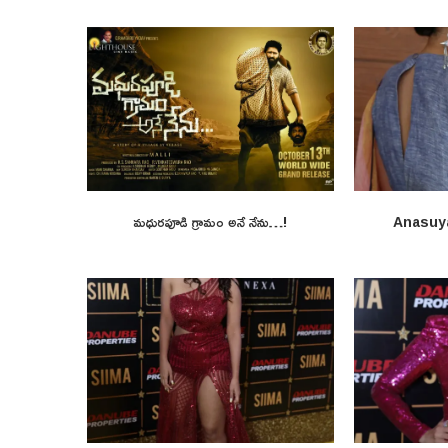
మధురపూడి గ్రామం అనే నేను…!
Anasuy