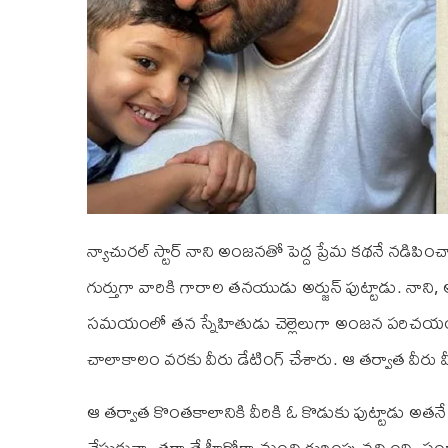
న్యాచురల్ స్టార్ నాని అంజనతో పెద్ద ప్రేమ కథనే నడి
గుర్తుగా వారికి గారాల తనయుడు అర్జున్ పుట్టాడు. నాని, అ
సమయంలో తన స్నేహితుడు చెల్లెలుగా అంజన పరిచయం 
చాలాకాలం వరకు వీరు డేటింగ్ చేశారు. ఆ తర్వాత వీరు వీళ్ళ
ఆ తర్వాత కొంతకాలానికి వీరికి ఓ కొడుకు పుట్టాడు అతనే
చేసుకున్నా తర్వాతే హీరోగా మంచి గుర్తింపు వచ్చింది. 