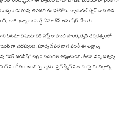
ి కి ముద్దు పెడుతున్న అంజన ఈ ఫోటోను న్యాచురల్ స్టార్ నాని తన
థామస్, రాశి ఖన్నా లు హార్ట్ ఏమోజీస్ లను షేర్ చేశారు.
ి సినిమా విషయానికి వస్తే రాహుల్ సాంకృత్యన్ దర్శకత్వంలో
యిన్ గా నటిస్తుంది. సూర్య దేవర నాగ వంశీ ఈ చిత్రాన్ని
స్తున్న “టక్ జగదీష్” చిత్రం విడుదల అవ్వుతుంది. రీతూ వర్మ ఐశ్వర్య
్ సంగీతం అందిస్తున్నాడు. షైన్ స్క్రీన్ పతాకంపై ఈ చిత్రాన్ని