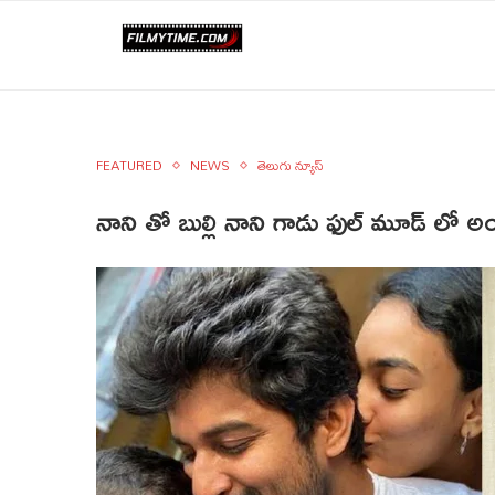
FEATURED
NEWS
తెలుగు న్యూస్
నాని తో బుల్లి నాని గాడు ఫుల్ మూడ్ లో 