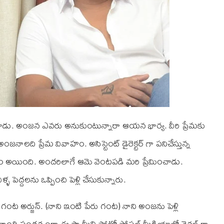
పించాడు. అంజన ఎవరు అనుకుంటున్నారా ఆయన భార్య. వీరి ప్రేమకు
ంజనాలది ప్రేమ వివాహం. అసిస్టెంట్ డైరెక్టర్ గా పనిచేస్తున్న
అయింది. అందరిలాగే ఆమె వెంటపడి మరి ప్రేమించాడు.
 పెద్దలను ఒప్పించి పెళ్లి చేసుకున్నారు.
 గంట అర్జున్. (నాని ఇంటి పేరు గంట) నాని అంజను పెళ్లి
సంక్రాంతి సందర్భంగా ఈ ఫ్యామీలి ఫోటో సోషల్ మీడియాలో వైరల్ గా