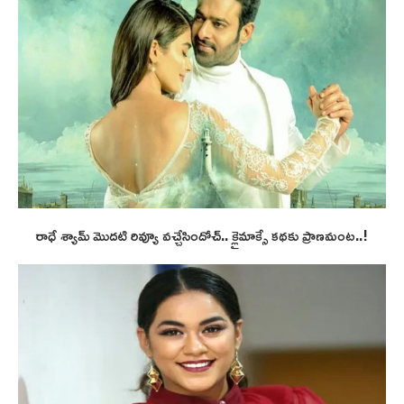
రాధే శ్యామ్ మొదటి రివ్యూ వచ్చేసిందోచ్.. క్లైమాక్సే కథకు ప్రాణమంట..!