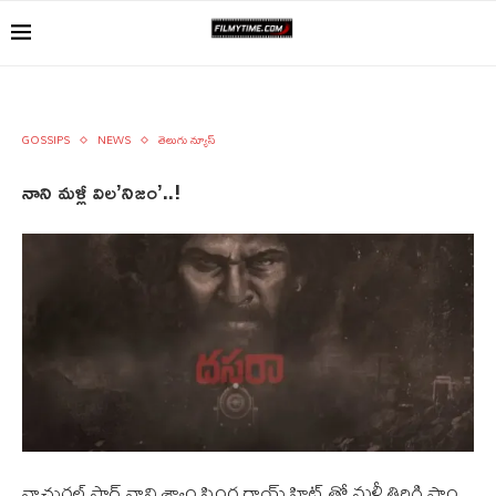
GOSSIPS
NEWS
తెలుగు న్యూస్
నాని మళ్లీ విల’నిజం’..!
నాచురల్ స్టార్ నాని శ్యాం సింగ రాయ్ హిట్ తో మళ్లీ తిరిగి ఫాం