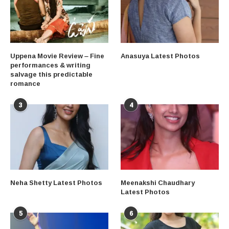
Uppena Movie Review – Fine
Anasuya Latest Photos
performances & writing
salvage this predictable
romance
3
4
Neha Shetty Latest Photos
Meenakshi Chaudhary
Latest Photos
5
6