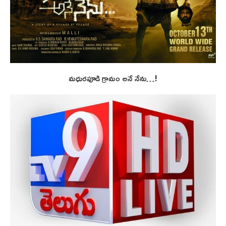
మధురపూడి గ్రామం అనే నేను…!