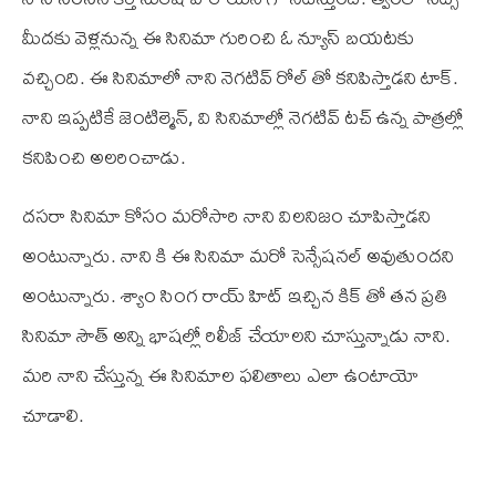
మీదకు వెళ్లనున్న ఈ సినిమా గురించి ఓ న్యూస్ బయటకు
వచ్చింది. ఈ సినిమాలో నాని నెగటివ్ రోల్ తో కనిపిస్తాడని టాక్.
నాని ఇప్పటికే జెంటిల్మెన్, వి సినిమాల్లో నెగటివ్ టచ్ ఉన్న పాత్రల్లో
కనిపించి అలరించాడు.
దసరా సినిమా కోసం మరోసారి నాని విలనిజం చూపిస్తాడని
అంటున్నారు. నాని కి ఈ సినిమా మరో సెన్సేషనల్ అవుతుందని
అంటున్నారు. శ్యాం సింగ రాయ్ హిట్ ఇచ్చిన కిక్ తో తన ప్రతి
సినిమా సౌత్ అన్ని భాషల్లో రిలీజ్ చేయాలని చూస్తున్నాడు నాని.
మరి నాని చేస్తున్న ఈ సినిమాల ఫలితాలు ఎలా ఉంటాయో
చూడాలి.