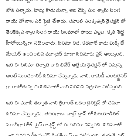
లోకి వచ్చాడు. హిట్టు కొడుతున్నా అని చెప్పి మరి శ్యామ్ సింగ
రాయ్ తో నాని సర్ ప్రైజ్ చేశాడు. రహుల్ సంకృత్యన్ డైరక్షన్ లో
తెరకెక్కిన శ్యాం సింగ రాయ్ సినిమాలో సాయి పల్లవి, కృతి శెట్టి
హీరోయిన్స్ గా నటించారు. సినిమా కథ, కథనాలే కాదు మిక్కీ జే
మేయర్ అందించిన మ్యూజిక్ కూడా సినిమాకు ప్లస్ అయ్యింది.
ఇక ఈ సినిమా తర్వాత నాని వివేక్ ఆత్రేయ డైరక్షన్ లో వస్తున్న
అంటే సుందరానికీ సినిమా చేస్తున్నాడు నాని. కామెడీ ఎంటర్టైనర్
గా రాబోతున్న ఈ సినిమాలో నాని సరసన నజ్రియా నటిస్తుంది.
ఇక ఈ మూవీ తర్వాత నాని శ్రీకాంత్ ఓదెల డైరక్షన్ లో దసరా
సినిమా చేస్తున్నాడు. తెలంగాణా బ్యాక్ డ్రాప్ లో పీరియాడికల్
మూవీగా కోల్ మైన్ కాన్సెప్ట్ తో ఈ సినిమా వస్తుంది. సినిమాలో
నాని సరసన కీర్తి సురేష్ హీరోయిన్ గా నటిస్తుంది. త్వరలో సెట్స్