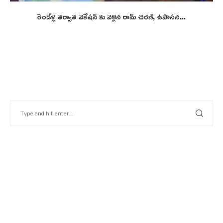
రెండేళ్ల తర్వాత వెకేషన్ కు వెళ్లిన రామ్ చరణ్, ఉపాసన...