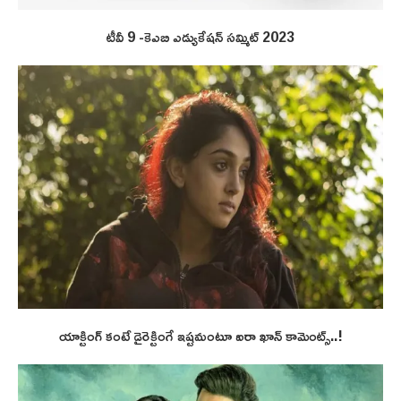
టీవీ 9 -కెఎబి ఎడ్యుకేషన్ సమ్మిట్ 2023
యాక్టింగ్ కంటే డైరెక్టింగే ఇష్టమంటూ ఐరా ఖాన్ కామెంట్స్..!