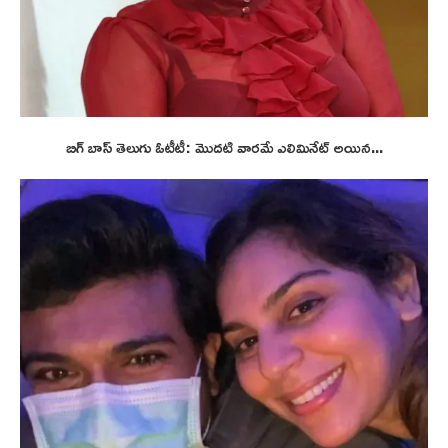
బిగ్ బాస్ తెలుగు ఓటీటీ: మొదటి వారమే ఎలిమినేట్ అయిన...