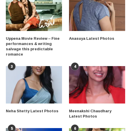
Uppena Movie Review – Fine
Anasuya Latest Photos
performances & writing
salvage this predictable
romance
3
4
Neha Shetty Latest Photos
Meenakshi Chaudhary
Latest Photos
5
6