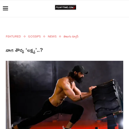
FEATURED
GOSSIPS
NEWS
తెలుగు న్యూస్
నాగ శౌర్య ‘లక్ష్య’..?