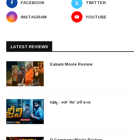
FACEBOOK
TWITTER
INSTAGRAM
YOUTUBE
LATEST REVIEWS
Eakam Movie Review
రివ్యూ : ఆహా ‘జీవి’ భలే ఉంది
D Company Movie Review