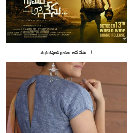
మధురపూడి గ్రామం అనే నేను…!