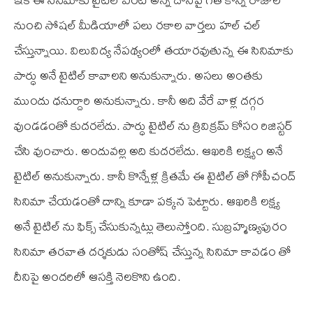
నుంచి సోషల్ మీడియాలో పలు రకాల వార్తలు హల్ చల్
చేస్తున్నాయి. విలువిద్య నేపథ్యంలో తయారవుతున్న ఈ సినిమాకు
పార్ధు అనే టైటిల్ కావాలని అనుకున్నారు. అసలు అంతకు
ముందు ధనుర్దారి అనుకున్నారు. కానీ అది వేరే వాళ్ల దగ్గర
వుండడంతో కుదరలేదు. పార్ధు టైటిల్ ను త్రివిక్రమ్ కోసం రిజిస్టర్
చేసి వుంచారు. అందువల్ల అది కుదరలేదు. ఆఖరికి లక్ష్యం అనే
టైటిల్ అనుకున్నారు. కానీ కొన్నేళ్ల క్రితమే ఈ టైటిల్ తో గోపీచంద్
సినిమా చేయడంతో దాన్ని కూడా పక్కన పెట్టారు. ఆఖరికి లక్ష్య
అనే టైటిల్ ను ఫిక్స్ చేసుకున్నట్లు తెలుస్తోంది. సుబ్రహ్మణ్యపురం
సినిమా తరవాత దర్శకుడు సంతోష్ చేస్తున్న సినిమా కావడం తో
దీనిపై అందరిలో ఆసక్తి నెలకొని ఉంది.