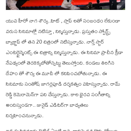
యువ హీరో నాగ శౌర్య..హిట్ , ప్లాప్ లతో సంబంధం లేకుండా
వరుస సినిమాల్లో నటిస్తూ , నిర్మిస్తున్నాడు. ప్రస్తుతం స్పోర్ట్స్
బ్యాక్డ్రాప్ లో తన 20 చిత్రంలో నటిస్తున్నాడు. నార్త్ స్టార్
ఎంటర్టైన్మెంట్స్‌ ఈ చిత్రాన్ని నిర్మిస్తున్నాడు. ఈ సినిమా ప్రాచీన క్రీడా
నేపథ్యంలో తెరకెక్కబోతోన్నట్టు తెలుస్తోంది. కండలు తిరిగిన
దేహం తో శౌర్య ఈ మూవీ లో కనిపించబోతున్నాడు. ఈ
సినిమాకు సంతోష్ జాగర్లపూడి దర్శకత్వం వహిస్తున్నాడు. రామ్
రెడ్డి కెమెరామెన్‌గా పని చేస్తున్నాడు. కాల భైరవ సంగీతాన్ని
అందిస్తుండగా.. జునైడ్ ఎడిటర్‌గా బాధ్యతలు
నిర్వహించనున్నాడు.
ఇక ఈ సినిమాకు టైటిల్ ఏంటి అన్న దానిపై గత కొన్ని రోజుల