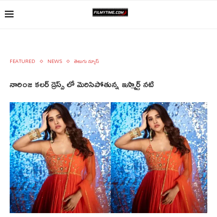
FEATURED
NEWS
తెలుగు న్యూస్
నారింజ కలర్ డ్రెస్స్ లో మెరిసిపోతున్న ఇస్మార్ట్ నటి