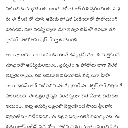
నటించి దుమ్మురేపింది. అందంతో యూత్ కి పిచ్చెకించింది. నభ
ను ఈ రేంజ్ లో చూసి ఆమెకు సోషల్ మీడియాలో ఫాలోయింగ్
పెరిగింది. ఇకా ఇంస్టా ద్వారా నభా నిత్యం టచ్ లో ఉంటూ తన
గ్లామర్ ఫోటోలను షేర్ చేస్తూ ఉంటుంది.
తాజాగా ఆమె నారింజ పండు కలర్ ఉన్న డ్రస్ ధరించి మత్తెకించే
చూపులతో ఆకట్టుకుంటుంది. ప్రస్తుతం ఆ ఫోటోలు బాగా వైరల్
అవ్వుతున్నాయి. నభ సినిమాల విషయానికి వస్తే మెగా హీరో
సాయి ధరమ్ తేజ్ నటించిన సోలో బ్రతుకే సొ బెట్టర్ అనే చిత్రంలో
నటించింది. ఈ చిత్రం క్రిస్మస్ సందర్భంగా గత ఏడాది విడుదల
అయింది. అల్లు అదుర్స్ చిత్రంలో బెల్లంకొండ సాయి శ్రీనివాస్
చిత్రంలోనూ నటించింది. ఈ చిత్రం సంక్రాంతికి విడుదలైంది. ఈ
చిత్రం బాక్స్ ఆఫీస్ వద్ద బోల్తా కొట్టిన నభకు మాత్రం మంచి పేరు