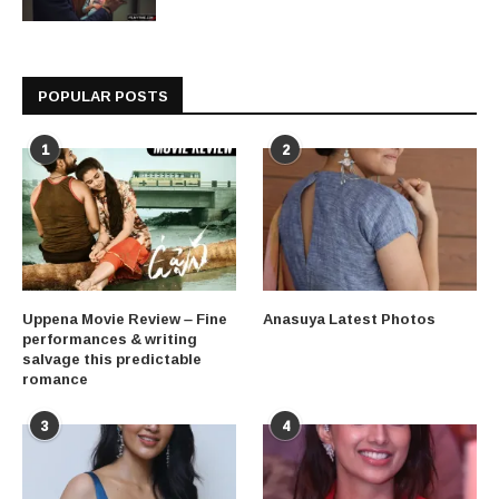
POPULAR POSTS
1
2
Uppena Movie Review – Fine
Anasuya Latest Photos
performances & writing
salvage this predictable
romance
3
4