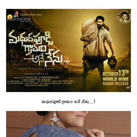
మధురపూడి గ్రామం అనే నేను…!