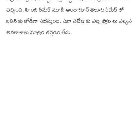
వచ్చింది. హింది రీమేక్ మూవీ అందాదూన్ తెలుగు రీమేక్ లో
నితిన్ కు జోడీగా నటిస్తుంది. నభా నటేష్ కు ఎన్ని ఫ్లాప్ లు వచ్చిన
అవకాశాలు మాత్రం తగ్గడం లేదు.