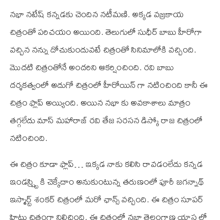
నభా నటేష్ కన్నడకు చెందిన నటీమణి. అక్కడ వజ్రకాయ
చిత్రంతో పరిచయం అయింది. తెలుగులో సుధీర్ బాబు హీరోగా
వచ్చిన నన్ను దోచుకుందువటే చిత్రంతో సినిమాలోకి వచ్చింది.
మొదటి చిత్రంతోనే అందరిని ఆకర్షించింది. రవి బాబు
దర్శకత్వంలో అదుగో చిత్రంలో హీరోయిన్ గా నటించింది కానీ ఈ
చిత్రం ఫ్లాప్ అయ్యింది. అయిన నభా కు అవకాశాలు మాత్రం
తగ్గలేదు మాస్ మహారాజ్ రవి తేజ సరసన డిస్కో రాజ చిత్రంలో
నటించింది.
ఈ చిత్రం కూడా ఫ్లాప్… ఇక్కడ నాకు కలిసి రావడంలేదు కన్నడ
ఇండస్ష్ట్రి కి చెక్కేదాం అనుకుంటున్న తరుణంలో పూరీ జగన్నాథ్
ఇస్మార్ట్ శంకర్ చిత్రంలో మరో ఛాన్స్ వచ్చింది. ఈ చిత్రం సూపర్
హిట్టు చిత్రంగా నిలిచింది. ఈ చిత్రంలో నభా తెలంగాణ యాస లో