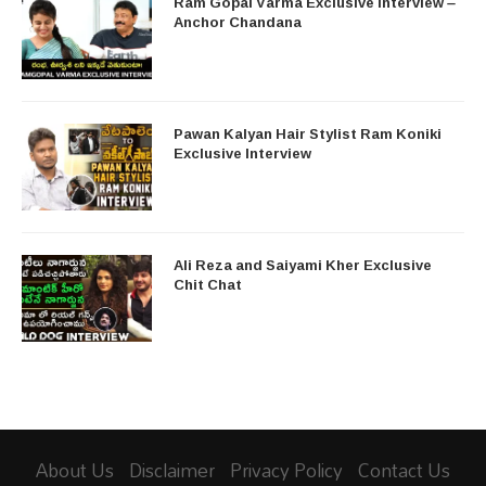
Ram Gopal Varma Exclusive Interview –
Anchor Chandana
Pawan Kalyan Hair Stylist Ram Koniki
Exclusive Interview
Ali Reza and Saiyami Kher Exclusive
Chit Chat
About Us
Disclaimer
Privacy Policy
Contact Us