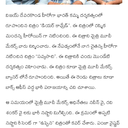
విజయ్ దేవరకొండ హీరోగా భారత్ కమ్మ దర్శకత్వంలో
రూపొందిన చిత్రం “డియర్ కామ్రేడ్”. ఈ చిత్రంలో రష్మిక
మందన్న హీరోయిన్ గా నటించింది. ఈ చిత్రాని మైత్రి మూవీ
మేకర్స్ వారు నిర్మించారు. ఈ నేపథ్యంలోనే నాగ చైతన్య హీరోగా
నటించిన చిత్రం “సవ్యసాచి”. ఈ చిత్రానికి చందు మొండేటి
దర్శకత్వం వహించాడు. ఈ చిత్రం కూడా మైత్రి మూవీ మేకర్స్
బ్యానర్ లోనే రూపొందింది. అయితే ఈ రెండు చిత్రాలు కూడా
బాక్స్ ఆఫీస్ వద్ద భారీ పరాజయాన్ని చవి చూశాయి.
ఆ సమయంలో మైత్రీ మూవీ మేకర్స్ అధినేతలు నవీన్ వై, రవి
శంకర్ వై లకు భారీ నష్టాని మిగిల్చింది. ఈ క్రమంలో అప్పటి
నష్టాని రీసెంట్ గా “ఉప్పెన” చిత్రంతో కవర్ చేశారు. పంజా వైష్ణవ్