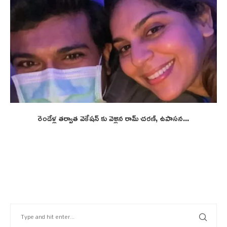
రెండేళ్ల తర్వాత వెకేషన్ కు వెళ్లిన రామ్ చరణ్, ఉపాసన...