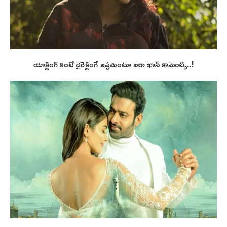
యాక్టింగ్ కంటే డైరెక్టింగే ఇష్టమంటూ ఐరా ఖాన్ కామెంట్స్..!