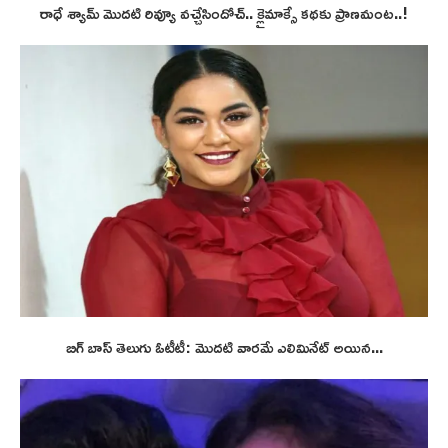
రాధే శ్యామ్ మొదటి రివ్యూ వచ్చేసిందోచ్.. క్లైమాక్సే కథకు ప్రాణమంట..!
బిగ్ బాస్ తెలుగు ఓటీటీ: మొదటి వారమే ఎలిమినేట్ అయిన...