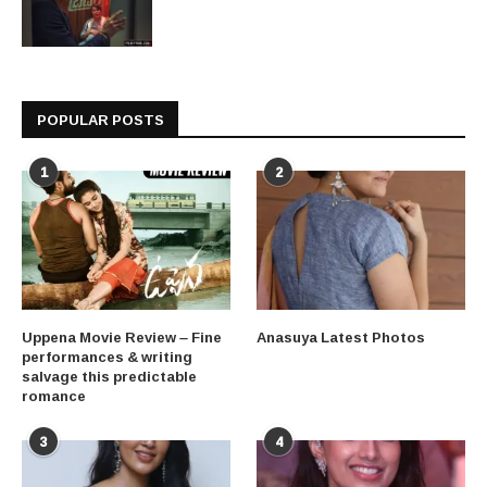
POPULAR POSTS
1
2
Uppena Movie Review – Fine
Anasuya Latest Photos
performances & writing
salvage this predictable
romance
3
4