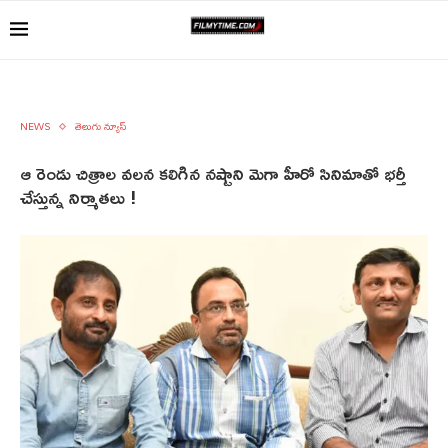
NEWS
తెలుగు న్యూస్
ఆ రెండు చిత్రాల వలన కలిగిన నష్టాని మెగా హీరో సినిమాతో భర్తీ
చేస్తున్న నిర్మాతలు !