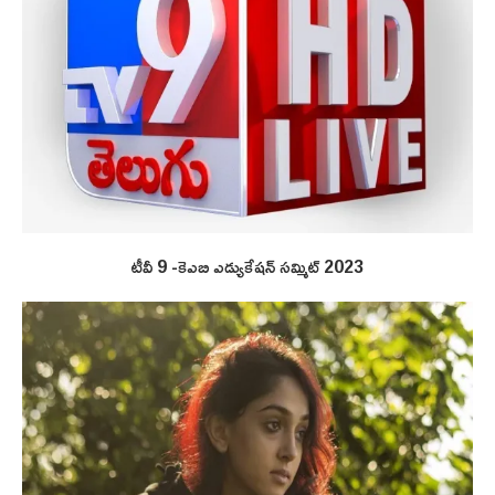
టీవీ 9 -కెఎబి ఎడ్యుకేషన్ సమ్మిట్ 2023