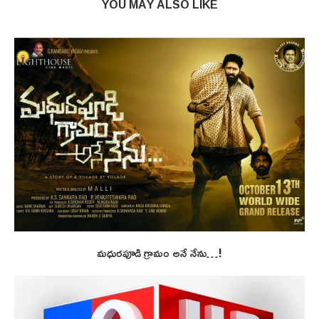
YOU MAY ALSO LIKE
మధురపూడి గ్రామం అనే నేను…!