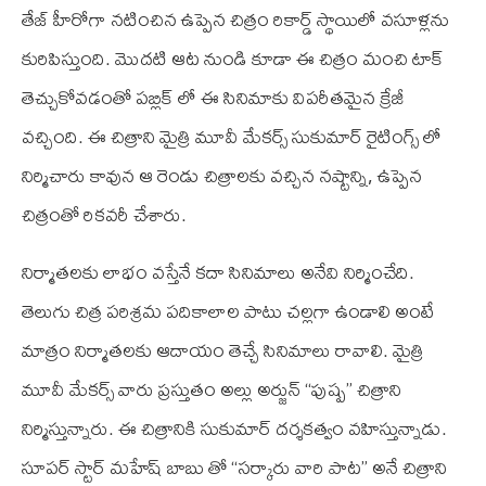
తేజ్ హీరోగా నటించిన ఉప్పెన చిత్రం రికార్డ్ స్థాయిలో వసూళ్లను
కురిపిస్తుంది. మొదటి ఆట నుండి కూడా ఈ చిత్రం మంచి టాక్
తెచ్చుకోవడంతో పబ్లిక్ లో ఈ సినిమాకు విపరీతమైన క్రేజీ
వచ్చింది. ఈ చిత్రాని మైత్రి మూవీ మేకర్స్ సుకుమార్ రైటింగ్స్ లో
నిర్మిచారు కావున ఆ రెండు చిత్రాలకు వచ్చిన నష్టాన్ని, ఉప్పెన
చిత్రంతో రికవరీ చేశారు.
నిర్మాతలకు లాభం వస్తేనే కదా సినిమాలు అనేవి నిర్మించేది.
తెలుగు చిత్ర పరిశ్రమ పదికాలాల పాటు చల్లగా ఉండాలి అంటే
మాత్రం నిర్మాతలకు ఆదాయం తెచ్చే సినిమాలు రావాలి. మైత్రి
మూవీ మేకర్స్ వారు ప్రస్తుతం అల్లు అర్జున్ “పుష్ప” చిత్రాని
నిర్మిస్తున్నారు. ఈ చిత్రానికి సుకుమార్ దర్శకత్వం వహిస్తున్నాడు.
సూపర్ స్టార్ మహేష్ బాబు తో “సర్కారు వారి పాట” అనే చిత్రాని