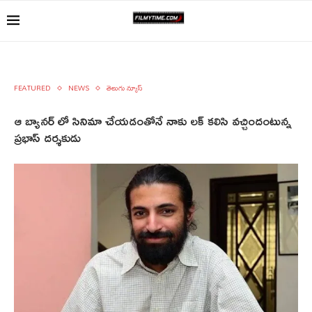
FEATURED
NEWS
తెలుగు న్యూస్
ఆ బ్యానర్ లో సినిమా చేయడంతోనే నాకు లక్ కలిసి వచ్చిందంటున్న
ప్రభాస్ దర్శకుడు