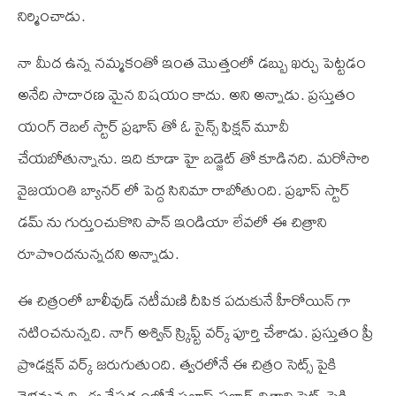
నిర్మించాడు.
నా మీద ఉన్న నమ్మకంతో ఇంత మొత్తంలో డబ్బు ఖర్చు పెట్టడం
అనేది సాదారణ మైన విషయం కాదు. అని అన్నాడు. ప్రస్తుతం
యంగ్ రెబల్ స్టార్ ప్రభాస్ తో ఓ సైన్స్ ఫిక్షన్ మూవీ
చేయబోతున్నాను. ఇది కూడా హై బడ్జెట్ తో కూడినది. మరోసారి
వైజయంతి బ్యానర్ లో పెద్ద సినిమా రాబోతుంది. ప్రభాస్ స్టార్
డమ్ ను గుర్తుంచుకొని పాన్ ఇండియా లేవలో ఈ చిత్రాని
రూపొందనున్నదని అన్నాడు.
ఈ చిత్రంలో బాలీవుడ్ నటీమణి దీపిక పదుకునే హీరోయిన్ గా
నటించనున్నది. నాగ్ అశ్విన్ స్క్రిప్ట్ వర్క్ పూర్తి చేశాడు. ప్రస్తుతం ప్రీ
ప్రొడక్షన్ వర్క్ జరుగుతుంది. త్వరలోనే ఈ చిత్రం సెట్స్ పైకి
వెళ్లనున్నది. ఈ నేపథ్యంలోనే ప్రభాస్ సలార్ చిత్రాని సెట్స్ పైకి