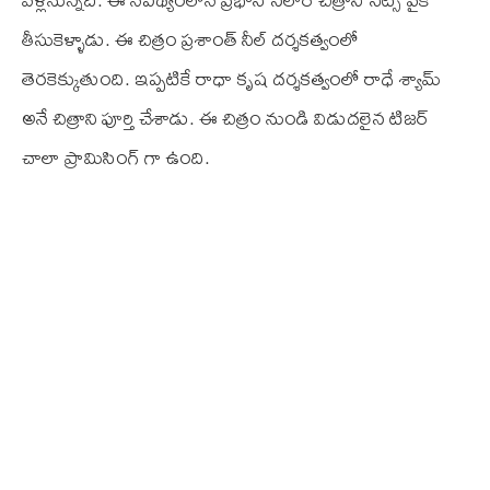
తీసుకెళ్ళాడు. ఈ చిత్రం ప్రశాంత్ నీల్ దర్శకత్వంలో
తెరకెక్కుతుంది. ఇప్పటికే రాధా కృష దర్శకత్వంలో రాధే శ్యామ్
అనే చిత్రాని పూర్తి చేశాడు. ఈ చిత్రం నుండి విడుదలైన టిజర్
చాలా ప్రామిసింగ్ గా ఉంది.