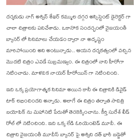
దర్శకుడు నాగ్ అశ్విన్ శేఖర్ కమ్ముల దగ్గర అస్సిస్టెంట్ డైరెక్టర్ గా
చాలా చిత్రాలకు పనిచేశాడు. ఒకానొక సందర్భంలో వైజయంతీ
బ్యానర్ లో సినిమాలు చేయడం ద్వారా నా అదృష్టం
మారిపోయింది అని అంటున్నాడు.. ఆయన దర్శకత్వంలో వచ్చిన
మొదటి చిత్రం ఎవడే సుబ్రమణ్యం. ఈ చిత్రంలో నాని హీరోగా
నటించాడు. మాళవిక నాయర్ హీరోయిన్ గా నటించింది.
ఇది ఒక్క ప్రయోగాత్మక సినిమా అయిన కానీ ఈ చిత్రానికి డివైడ్
టాక్ లభించిందని అన్నాడు. అలాగే ఈ చిత్రం తర్వాత సావిత్రి
బయోపిక్ ను మహానటి పేరుతో తెరకెక్కించాను. కీర్తి సురేశ్ లీడ్
రోల్ లో నటించింది. ఇది ఒక్క లేడి ఓరియెంటెడ్ మూవీ. ఈ
చిత్రాని వైజయంతీ మూవీస్ బ్యానర్ పై అశ్విని దత్ భారీ బడ్జెతో