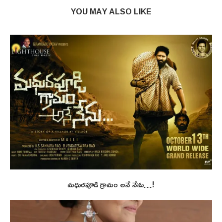
YOU MAY ALSO LIKE
మధురపూడి గ్రామం అనే నేను…!