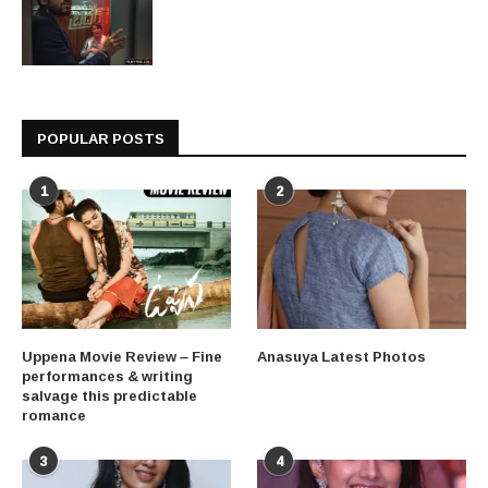
POPULAR POSTS
1
2
Uppena Movie Review – Fine
Anasuya Latest Photos
performances & writing
salvage this predictable
romance
3
4