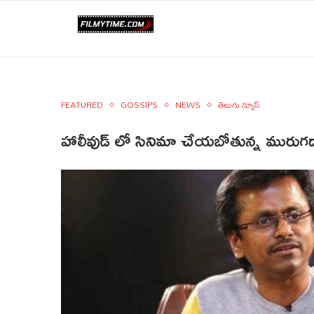
FEATURED
GOSSIPS
NEWS
తెలుగు న్యూస్
హాలీవుడ్ లో సినిమా చేయబోతున్న మురుగ‌ద