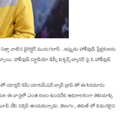
్తా చాటిన డైరెక్టర్ మురుగ‌దాస్ ..ఇప్పుడు హాలీవుడ్ ప్రేక్షకులను
ాయి. హాలీవుడ్ స్టూడియో డిస్నీ పిక్చ‌ర్స్ బ్యాన‌ర్ పై ఓ హాలీవుడ్
ర్ లో యాక్షన్ క‌మ్ యానిమేష‌న్ బ్యాక్ డ్రాప్ తో ఈ సినిమాను
ం. మరి ఈ వార్తలో ఎంత నిజం ఉందనేది అధికారికంగా తెలియాల్సి
మూవీ చేసి సక్సెస్ అందుకున్నాడు. తెలుగు , తమిళ్ లో విడుదలైన