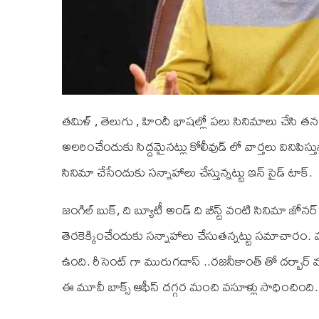
తమిళ్ , తెలుగు , హిందీ భాషల్లో పలు సినిమాలు చేసి తన సత
అలరించేందుకు సిద్దమైనట్లు కోలీవుడ్ లో వార్తలు వినిపిస్తున్న
సినిమా చేసేందుకు స‌న్నాహాలు చేస్తున్న‌ట్టు ఇన్ సైడ్ టాక్‌.
జంగిల్ బుక్‌, ది బ్యూటీ అండ్ ది బీస్ట్ వంటి సినిమా జోన‌
తెర‌కెక్కించేందుకు సన్నాహాలు చేసుత‌న్న‌ట్టు స‌మాచార
ఉంది. రీసెంట్ గా మురుగ‌దాస్ ..రజనీకాంత్ తో దర్బార్ 
ఈ మూవీ బాక్స్ ఆఫీస్ దగ్గర మంచి వసూళ్లు సాధించింది.