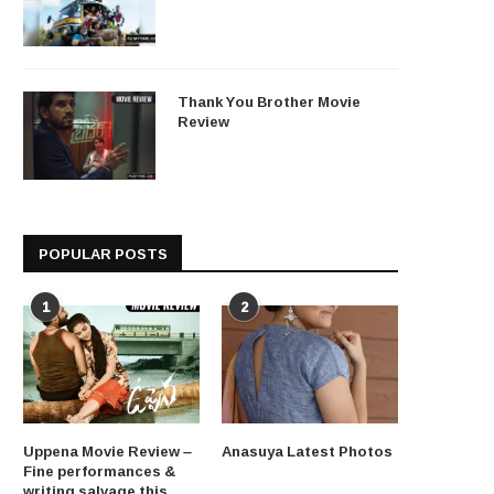
Thank You Brother Movie
Review
POPULAR POSTS
1
2
Uppena Movie Review –
Anasuya Latest Photos
Fine performances &
writing salvage this