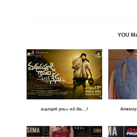
YOU M
మధురపూడి గ్రామం అనే నేను…!
Anasuy