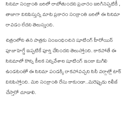
సినిమా సంక్రాంతి బరిలో రాబోతుందని ప్రచారం జరిగినప్పటికీ ,
తాజాగా వినిపిస్తున్న మాట ప్రకారం సంక్రాంతి బరిలో ఈ సినిమా
రావడం లేదని తెలుస్తుంది.
చిత్రంలోని తన పాత్రకు సంబంధించిన షూటింగ్ హీరోయిన్
పూజాహెగ్డే ఇప్పటికే పూర్తి చేసిందని తెలుస్తోంది. కాకపోతే ఈ
సినిమాలో కొన్ని కీలక సన్నివేశాల షూటింగ్ ఇంకా మిగిలి
ఉండటంతో ఈ సినిమా పండక్కి రాకపోవచ్చని సినీ వర్గాల్లో టాక్
వినిపిస్తోంది. మరి సంక్రాంతి రేసు కాకుండా..మరెప్పుడు రిలీజ్
చేస్తారో చూడాలి.