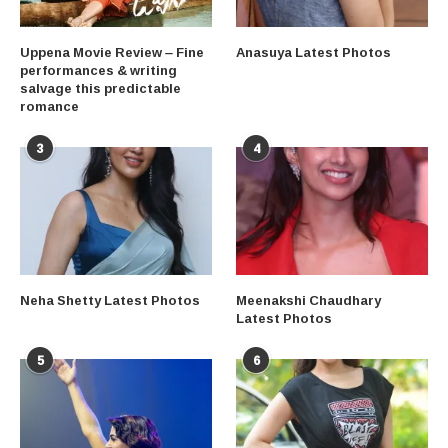
Uppena Movie Review – Fine
Anasuya Latest Photos
performances & writing
salvage this predictable
romance
3
4
Neha Shetty Latest Photos
Meenakshi Chaudhary
Latest Photos
5
6