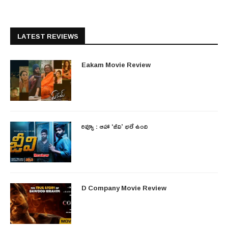
LATEST REVIEWS
Eakam Movie Review
రివ్యూ : ఆహా ‘జీవి’ భలే ఉంది
D Company Movie Review