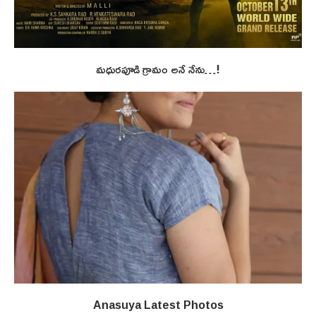
మధురపూడి గ్రామం అనే నేను…!
Anasuya Latest Photos