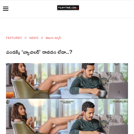
FEATURED
NEWS
తెలుగు న్యూస్
పండక్కి ‘బ్యాచిలర్’ రావడం లేదా..?