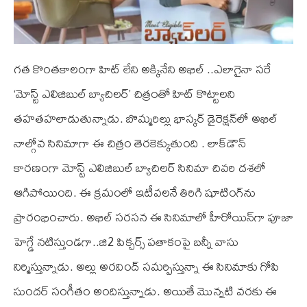
గత కొంతకాలంగా హిట్ లేని అక్కినేని అఖిల్‌ ..ఎలాగైనా సరే
‘మోస్ట్ ఎలిజిబుల్ బ్యాచిలర్’ చిత్రంతో హిట్ కొట్టాలని
తహతహలాడుతున్నాడు. బొమ్మరిల్లు భాస్కర్ డైరెక్షన్‌లో అఖిల్
నాల్గోవ సినిమాగా ఈ చిత్రం తెరకెక్కుతుంది . లాక్‌డౌన్
కారణంగా మోస్ట్ ఎలిజిబుల్ బ్యాచిలర్ సినిమా చివరి దశలో
ఆగిపోయింది. ఈ క్రమంలో ఇటీవలనే తిరిగి షూటింగ్‌ను
ప్రారంభించారు. అఖిల్ సరసన ఈ సినిమాలో హీరోయిన్‌గా పూజా
హెగ్డే నటిస్తుండగా..జి2 పిక్చర్స్ పతాకంపై బన్నీ వాసు
నిర్మిస్తున్నాడు. అల్లు అరవింద్ సమర్పిస్తున్నా ఈ సినిమాకు గోపి
సుందర్ సంగీతం అందిస్తున్నాడు. అయితే మొన్నటి వరకు ఈ