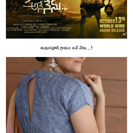
మధురపూడి గ్రామం అనే నేను…!