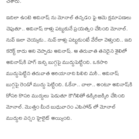
చేశారు.
ఇదిలా ఉంటె అవినాష్ ను మోనాల్ తన్నడం ఫై ఆమె క్షమాపణలు
చెపుతూ.. అవినాష్ కాళ్లు పట్టుకునే ప్రయత్నం చేసింది మోనాల్.
నువ్ ఇలా చెయ్యకు.. నువ్ కాళ్లు పట్టుకుంటే వేరేలా వెళ్తుంది.. ఇది
కరెక్ట్ కాదు అని చెప్పాడు అవినాష్. ఆ తరువాత తనదైన శైలిలో
అవినాష్‌కి హగ్ ఇచ్చి బుగ్గపై ముద్దుపెట్టింది. ఒకసారి
ముద్దుపెట్టిన తరువాత అరియానాని పిలిచి మరీ.. అవినాష్
బుగ్గపై రెండో ముద్దు పెట్టింది. ఓకేనా.. చాలా.. అంటూ అవినాష్‌కి
కోసరి కొసరి ముద్దులు పెడుతూ కౌగిలితో ఉక్కిరిబిక్కిరి చేసింది
మోనాల్. మొత్తం మీద బుధువారం ఎపిసోడ్ లో మోనాల్
ముద్దుల వర్షం హైలైట్ అయ్యింది.