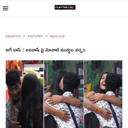
BIGGBOSS
FEATURED
తెలుగు న్యూస్
బిగ్ బాస్ : అవినాష్ ఫై మోనాల్ ముద్దుల వర్షం