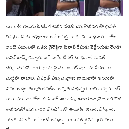
బిగ్ బాస్ తెలుగు సీజన్ 4 చివరి దశకు చేరుకోవడం తో టైటిల్
విన్నర్ ఎవరు అవుతారా అనే ఆసక్తి పెరిగింది. బుధ‌వారం రోజు
ఇంటి స‌భ్యుల‌లో ఒక‌రు డైరెక్ట్‌గా ఫినాలే రేసుకు వెళ్లేందుకు రెండో
లెవ‌ల్ టాస్క్ ఇచ్చారు బిగ్ బాస్. టికెట్ టు ఫినాలే మెడల్
ద‌క్కించుకునేందుకు గాను పై నుంచి ప‌డే పూల‌ను సేక‌రించి
మ‌ట్టిలో నాటాలి. ఎవ‌రైతే ఎక్కువ పూలు నాటుతారో అందులో
చివ‌రి ఇద్ద‌రి త‌ర్వాతి లెవ‌ల్‌కు అర్హ‌త సాధిస్తారు అని చెప్పాను బిగ్
బాస్. ముందు రోజు టాస్క్‌లో అవినాష్‌, అరియానా,మోనాల్ ఔట్
కావ‌డంతో బుధ‌వారం ఎపిసోడ్‌లో అభిజిత్‌, అఖిల్‌, సోహైల్‌,
హారిక ఎవ‌రికి వారే సాటి అన్న‌ట్టు పూలు ప‌ట్టుకొనే ప్ర‌య‌త్నం