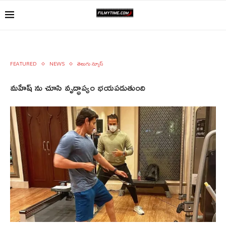
FEATURED
NEWS
తెలుగు న్యూస్
మహేష్ ను చూసి వృద్ధాప్యం భయపడుతుంది