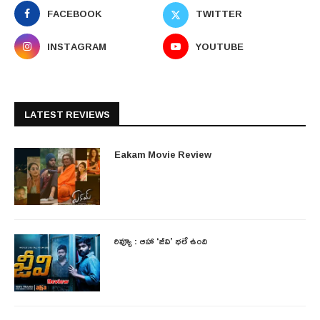
FACEBOOK
TWITTER
INSTAGRAM
YOUTUBE
LATEST REVIEWS
Eakam Movie Review
రివ్యూ : ఆహా ‘జీవి’ భలే ఉంది