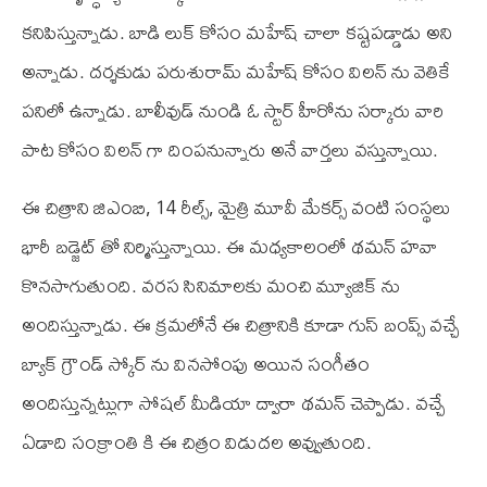
కనిపిస్తున్నాడు. బాడి లుక్ కోసం మహేష్ చాలా కష్టపడ్డాడు అని
అన్నాడు. దర్శకుడు పరుశురామ్ మహేష్ కోసం విలన్ ను వెతికే
పనిలో ఉన్నాడు. బాలీవుడ్ నుండి ఓ స్టార్ హీరోను సర్కారు వారి
పాట కోసం విలన్ గా దింపనున్నారు అనే వార్తలు వస్తున్నాయి.
ఈ చిత్రాని జి‌ఎం‌బి, 14 రీల్స్, మైత్రి మూవీ మేకర్స్ వంటి సంస్థలు
భారీ బడ్జెట్ తో నిర్మిస్తున్నాయి. ఈ మధ్యకాలంలో థమన్ హవా
కొనసాగుతుంది. వరస సినిమాలకు మంచి మ్యూజిక్ ను
అందిస్తున్నాడు. ఈ క్రమలోనే ఈ చిత్రానికి కూడా గుస్ బంప్స్ వచ్చే
బ్యాక్ గ్రౌండ్ స్కోర్ ను వినసోంపు అయిన సంగీతం
అందిస్తున్నట్లుగా సోషల్ మీడియా ద్వారా థమన్ చెప్పాడు. వచ్చే
ఏడాది సంక్రాంతి కి ఈ చిత్రం విడుదల అవ్వుతుంది.