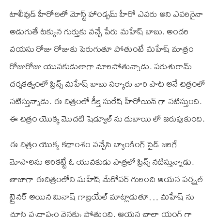
టాలీవుడ్ హీరోలలో మోస్ట్ హాండ్సమ్ హీరో ఎవరు అని ఎవరినైనా
అడుగుతే టక్కున గుర్తుకు వచ్చే పేరు మహేష్ బాబు. అందరి
వయసు రోజు రోజుకు పెరుగుతూ పోతుంటే మహేష్ మాత్రం
రోజురోజు యువకుడులాగా మారిపోతున్నాడు. పరుశురామ్
దర్శకత్వంలో ప్రిన్స్ మహేష్ బాబు సర్కారు వారి పాట అనే చిత్రంలో
నటిస్తున్నాడు. ఈ చిత్రంలో కీర్తి సురేష్ హీరోయిన్ గా నటిస్తుంది.
ఈ చిత్రం యొక్క మొదటి షెడ్యూల్ ను దుబాయి లో జరుపుకుంది.
ఈ చిత్రం యొక్క కథాంశం వచ్చేసి బ్యాంకింగ్ సైడ్ జరిగే
మోసాలను అరికట్టే ఓ యువకుడు పాత్రలో ప్రిన్స్ నటిస్తున్నాడు.
తాజాగా ఈచిత్రంలోని మహేష్ మేకోవర్ గురించి ఆయన పర్శ్నల్
ట్రైనర్ అయిన మినాష్ గాబ్రియేల్ మాట్లాడుతూ… మహేష్ ను
చూసి వృద్ధాప్యం వెనక్కు పోతుంది. ఆయన చాలా యంగ్ గా