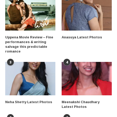
Uppena Movie Review – Fine
Anasuya Latest Photos
performances & writing
salvage this predictable
romance
3
4
Neha Shetty Latest Photos
Meenakshi Chaudhary
Latest Photos