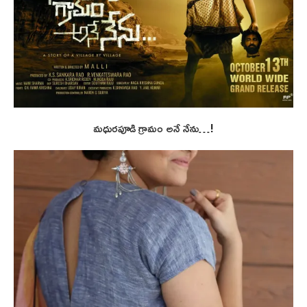
మధురపూడి గ్రామం అనే నేను…!