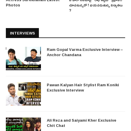
Photos
చూపనున్నదో ! భయపడుతున్న నిర్మాతలు
?
INTERVIEWS
Ram Gopal Varma Exclusive Interview –
Anchor Chandana
Pawan Kalyan Hair Stylist Ram Koniki
Exclusive Interview
Ali Reza and Saiyami Kher Exclusive
Chit Chat