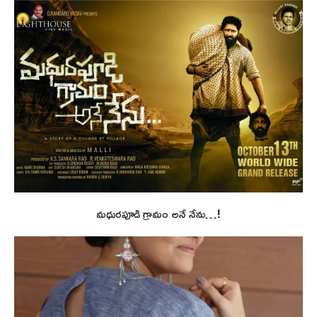
మధురపూడి గ్రామం అనే నేను…!