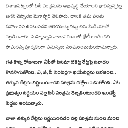
విశాఖపట్నంలో సినీ పరిశ్రమను అభివృద్ధి చేయాలని భావిస్తున్నట్లు
జగన్‌ చెప్పారని మెగాస్టార్ తెలిపారు. దానికి తమ వంతు
సహకారం ఉంటుందని తెలియజెప్పినట్లు చిరు మీడియాలో
వెల్లడించారు. సుహృద్భావ వాతావరణంలో భేటీ జరిగిందని..
సామరస్య పూర్వకంగా సమస్యలు పరిష్కరించుకుంటామన్నారు.
గత కొన్ని రోజులుగా ఏపీలో సినిమా టికెట్ల రేట్లపై వివాదం
కొనసాగుతోంది
. ఏ
, బీ
, సీ సెంటర్లగా థియేటర్లను విభజించి
..
తక్కువ రేట్లను నిర్ణయించారని పరిశ్రమ గగ్గోలు పెడుతోంది
. ఏపీ
ప్రభుత్వం నిర్ణయం వల్ల సినీ పరిశ్రమ దెబ్బతింటుందని ఇండస్ట్రీ
పెద్దలు అంటున్నారు
.
చాలా తక్కువ రేట్లను నిర్ణయించడం వల్ల పరిశ్రమ నుంచి మంచి