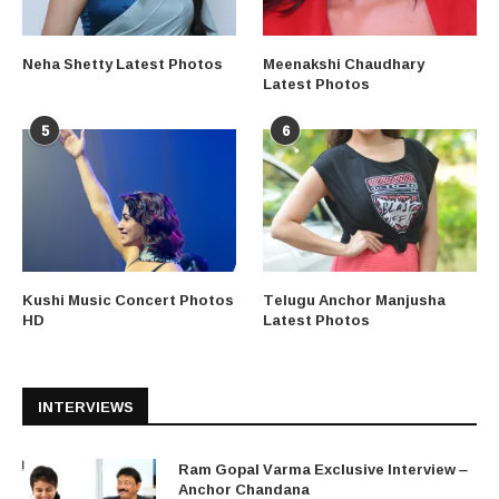
Neha Shetty Latest Photos
Meenakshi Chaudhary
Latest Photos
5
6
Kushi Music Concert Photos
Telugu Anchor Manjusha
HD
Latest Photos
INTERVIEWS
Ram Gopal Varma Exclusive Interview –
Anchor Chandana