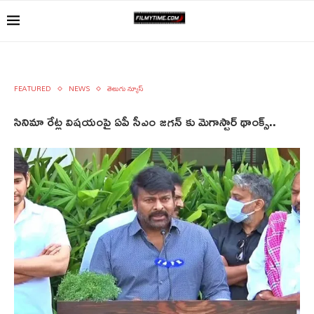
FEATURED
NEWS
తెలుగు న్యూస్
సినిమా రేట్ల విషయంపై ఏపీ సీఎం జగన్ కు మెగాస్టార్ థాంక్స్..