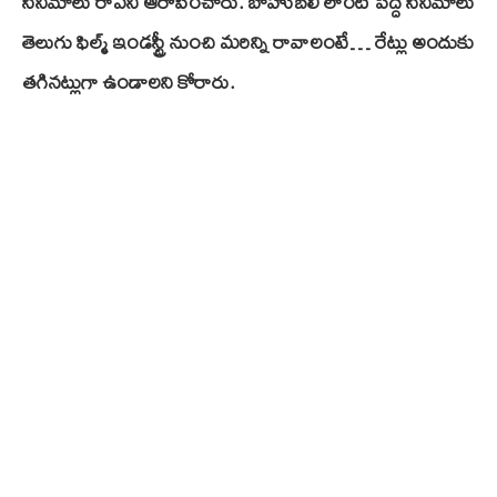
సినిమాలు రావని ఆరోపించారు
. బాహుబలి లాంటి పెద్ద సినిమాలు
తెలుగు ఫిల్మ్ ఇండస్ట్రీ నుంచి మరిన్ని రావాలంటే
… రేట్లు అందుకు
తగినట్లుగా ఉండాలని కోరారు
.