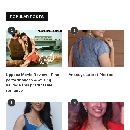
POPULAR POSTS
1
2
Uppena Movie Review – Fine
Anasuya Latest Photos
performances & writing
salvage this predictable
romance
3
4