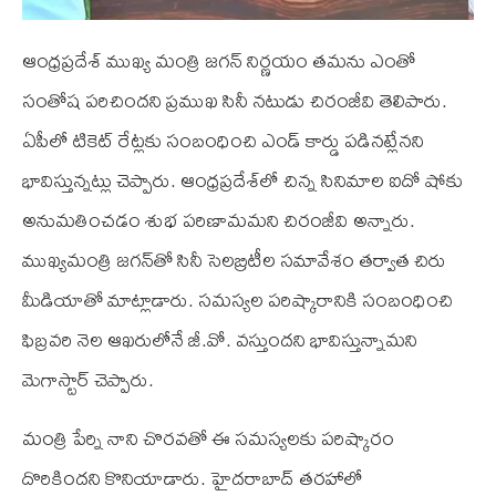
ఆంధ్రప్రదేశ్‌ ముఖ్య మంత్రి జగన్‌ నిర్ణయం తమను ఎంతో
సంతోష పరిచిందని ప్రముఖ సినీ నటుడు చిరంజీవి తెలిపారు.
ఏపీలో టికెట్‌ రేట్లకు సంబంధించి ఎండ్ కార్డు పడినట్లేనని
భావిస్తున్నట్లు చెప్పారు. ఆంధ్రప్రదేశ్‌లో చిన్న సినిమాల ఐదో షోకు
అనుమతించడం శుభ పరిణామమని చిరంజీవి అన్నారు.
ముఖ్యమంత్రి జగన్‌తో సినీ సెలబ్రిటీల సమావేశం తర్వాత చిరు
మీడియాతో మాట్లాడారు. సమస్యల పరిష్కారానికి సంబంధించి
ఫిబ్రవరి నెల ఆఖరులోనే జీ.వో. వస్తుందని భావిస్తున్నామని
మెగాస్టార్‌ చెప్పారు.
మంత్రి పేర్ని నాని చొరవతో ఈ సమస్యలకు పరిష్కారం
దొరికిందని కొనియాడారు. హైదరాబాద్‌ తరహాలో