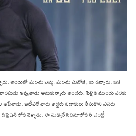
్చారు. అందులో మంచు విష్ణు, మంచు మనోజ్, లు ఉన్నారు. ఇక
వారసుడు అవ్వుతాడు అనుకున్నారు అందరు. పెళ్లి కి ముందు వరకు
డం ఆపేశాడు. ఇటీవలే వారు ఇద్దరు విడాకులు తీసుకొని ఎవరు
రెషన్ లోకి వెళ్ళాడు. ఈ మధ్యనే సినిమాలోకి రీ ఎంట్రీ