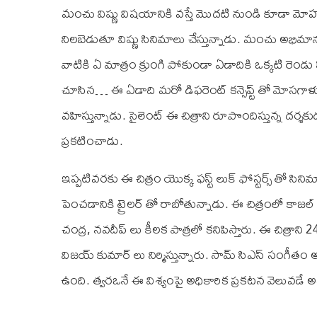
మంచు విష్ణు విషయానికి వస్తే మొదటి నుండి కూడా మోహ
నిలబెడుతూ విష్ణు సినిమాలు చేస్తున్నాడు. మంచు అభిమా
వాటికి ఏ మాత్రం క్రుంగి పోకుండా ఏడాదికి ఒక్కటి రెం
చూసిన… ఈ ఏడాది మరో డిఫరెంట్ కన్సెప్ట్ తో మోసగాళ్ళు అనే
వహిస్తున్నాడు. సైలెంట్ ఈ చిత్రాని రూపొందిస్తున్న దర్శక
ప్రకటించాడు.
ఇప్పటివరకు ఈ చిత్రం యొక్క ఫస్ట్ లుక్ ఫోస్టర్స్ తో సిన
పెంచడానికి ట్రైలర్ తో రాబోతున్నాడు. ఈ చిత్రంలో కాజల్ అ
చంద్ర, నవదీప్ లు కీలక పాత్రలో కనిపిస్తారు. ఈ చిత్రాని 24 ఫ్
విజయ్ కుమార్ లు నిర్మిస్తున్నారు. సామ్ సి‌ఎస్ సంగీతం
ఉంది. త్వరఒనే ఈ విశ్యంపై అధికారిక ప్రకటన వెలువడే