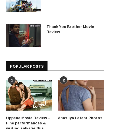
Thank You Brother Movie
Review
POPULAR POSTS
1
2
Uppena Movie Review –
Anasuya Latest Photos
Fine performances &
writing salvage this