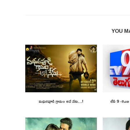
YOU M
మధురపూడి గ్రామం అనే నేను…!
టీవీ 9 -కెఎబ