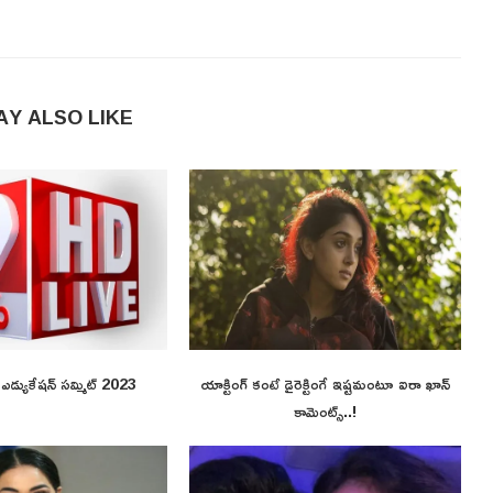
AY ALSO LIKE
ి ఎడ్యుకేషన్ సమ్మిట్ 2023
యాక్టింగ్ కంటే డైరెక్టింగే ఇష్టమంటూ ఐరా ఖాన్
కామెంట్స్..!