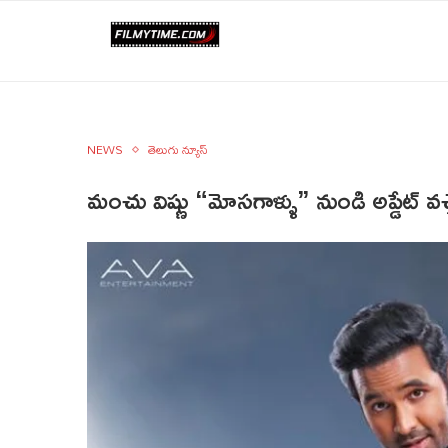
NEWS
తెలుగు న్యూస్
మంచు విష్ణు “మోసగాళ్ళు” నుండి అప్డేట్ వచ్