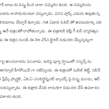
న్ బాబు కు విష్ణు మీద చాలా నమ్మకం ఉంది. ఆ నమ్మకంను
నులను కాపాడుకుంటూ వస్తున్నాడు. వరస ఫ్లాప్స్ ఎదురు అవుతున్న
డు సినిమాలు చేస్తూనే ఉన్నాడు. గత ఏడాది ఓటర్ తో అపజయాన్ని చవి
 చిత్రంతో రాబోతున్నాడు. ఈ చిత్రానికి జెఫ్రీ గీ చిన్ దర్శకత్వం
ుడు ఈ చిత్రం నుండి ఈ నెల 25న ట్రైలర్ విడుదల చేస్తున్నట్లుగా
ిమాపై అంచనాలను పెంచాడు. ఇకపై పూర్తి స్థాయిలో సస్పెన్స్ ను
గర్వాల్ హీరోయిన్ గా నటిస్తుంది. ఈ చిత్రంలో సునీల్ శెట్టి, నవీన్
రేమ్స్ ఫ్యాక్టరీ, ఏ‌వి‌ఏ ఎంటర్టైన్మెంట్ బ్యానర్స్ పై విష్ణు మంచు, ఆర్
 అందిస్తున్నాడు. ఈ చిత్రాని వేసవి కానుకగా విడుదల చేసే అవకాశం
 అవకాశం ఉంది.