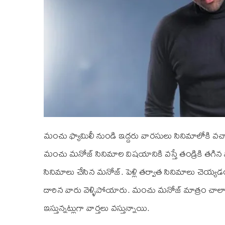
మంచు ఫ్యామిలీ నుండి ఇద్దరు వారసులు సినిమాలోకి వచ
మంచు మనోజ్ సినిమాల విషయానికి వస్తే తండ్రికి తగిన 
సినిమాలు చేసిన మనోజ్. పెళ్లి తర్వాత సినిమాలు చెయ్య
దారిన వారు వెళ్ళిపోయారు. మంచు మనోజ్ మాత్రం చాలా డిఫ్
ఇస్తున్నట్లుగా వార్తలు వస్తున్నాయి.