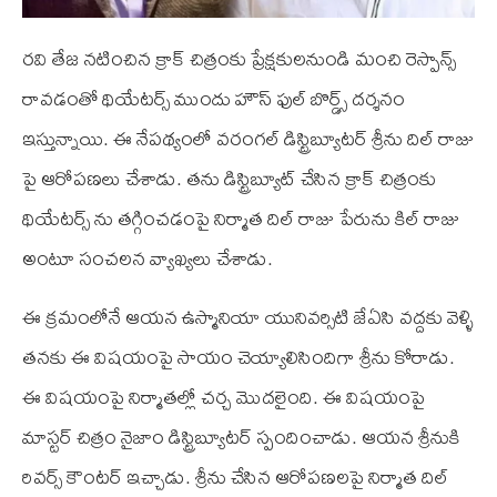
రవి తేజ నటించిన క్రాక్ చిత్రంకు ప్రేక్షకులనుండి మంచి రెస్పాన్స్
రావడంతో థియేటర్స్ ముందు హౌస్ ఫుల్ బొర్డ్స్ దర్శనం
ఇస్తున్నాయి. ఈ నేపథ్యంలో వరంగల్ డిస్ట్రిబ్యూటర్ శ్రీను దిల్ రాజు
పై ఆరోపణలు చేశాడు. తను డిస్ట్రిబ్యూట్ చేసిన క్రాక్ చిత్రంకు
థియేటర్స్ ను తగ్గించడంపై నిర్మాత దిల్ రాజు పేరును కిల్ రాజు
అంటూ సంచలన వ్యాఖ్యలు చేశాడు.
ఈ క్రమంలోనే ఆయన ఉస్మానియా యునివర్సిటి జే‌ఏ‌సి వద్దకు వెళ్ళి
తనకు ఈ విషయంపై సాయం చెయ్యాలిసిందిగా శ్రీను కోరాడు.
ఈ విషయంపై నిర్మాతల్లో చర్చ మొదలైంది. ఈ విషయంపై
మాస్టర్ చిత్రం నైజాం డిస్ట్రిబ్యూటర్ స్పందించాడు. ఆయన శ్రీనుకి
రివర్స్ కౌంటర్ ఇచ్చాడు. శ్రీను చేసిన ఆరోపణలపై నిర్మాత దిల్