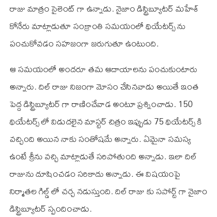
రాజు మాత్రం సైలెంట్ గా ఉన్నాడు. నైజాం డిస్ట్రిబ్యూటర్ మహేశ్
కోనేరు మాట్లాడుతూ సంక్రాంతి సమయంలో థియేటర్స్ ను
పంచుకోవడం సహజంగా జరుగుతూ ఉంటుంది.
ఆ సమయంలో అందరూ తమ ఆదాయాలను పంచుకుంటారు
అన్నారు. దిల్ రాజు నిజంగా మోసం చేసినవాడు అయితే ఇంత
పెద్ద డిస్ట్రిబ్యూటర్ గా రాణించేవాడ అంటూ ప్రశ్నించాడు. 150
థియేటర్స్ లో విడుదలైన మాస్టర్ చిత్రం ఇప్పుడు 75 థియేటర్స్ కి
వచ్చింది అయిన నాకు సంతోషమే అన్నారు. ఏమైనా సమస్య
ఉంటే శ్రీను వచ్చి మాట్లాడుతే సరిపోతుంది అన్నాడు. ఇలా దిల్
రాజును దూషించడం సరికాదు అన్నాడు. ఈ విషయంపై
నిర్మాతల గిల్డ్ లో చర్చ నడుస్తుంది. దిల్ రాజు కు సపోర్ట్ గా నైజాం
డిస్ట్రిబ్యూటర్ స్పందించాడు.