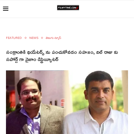
FEATURED
NEWS
తెలుగు న్యూస్
సంక్రాంతికి థియేటర్స్ ను పంచుకోవడం సహజం, దిల్ రాజు కు
సపోర్ట్ గా నైజాం డిస్ట్రిబ్యూటర్