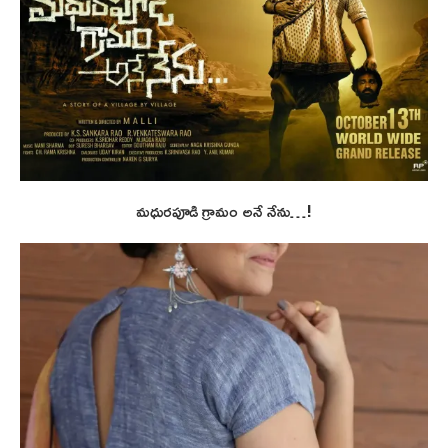
మధురపూడి గ్రామం అనే నేను…!