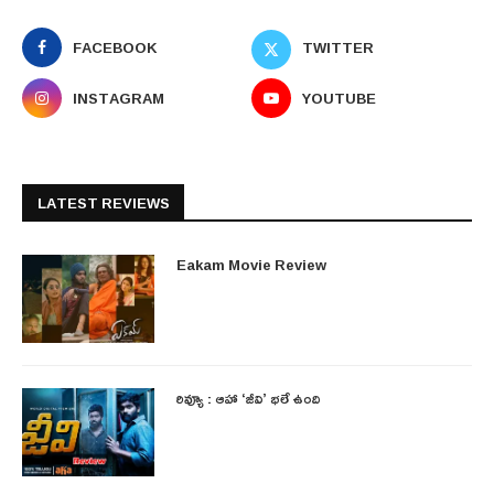
FACEBOOK
TWITTER
INSTAGRAM
YOUTUBE
LATEST REVIEWS
Eakam Movie Review
రివ్యూ : ఆహా ‘జీవి’ భలే ఉంది