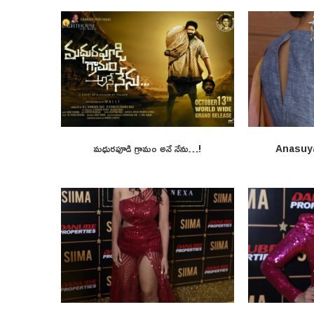
మధురపూడి గ్రామం అనే నేను…!
Anasuy