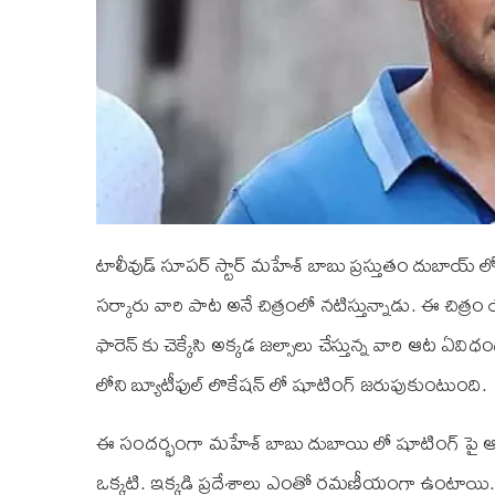
టాలీవుడ్ సూపర్ స్టార్ మహేశ్ బాబు ప్రస్తుతం దుబాయ్
సర్కారు వారి పాట అనే చిత్రంలో నటిస్తున్నాడు. ఈ చిత్రం
ఫారెన్ కు చెక్కేసి అక్కడ జల్సాలు చేస్తున్న వారి ఆట ఏవ
లోని బ్యూటీఫుల్ లొకేషన్ లో షూటింగ్ జరుపుకుంటుంది.
ఈ సందర్భంగా మహేశ్ బాబు దుబాయి లో షూటింగ్ పై ఆసక్తి
ఒక్కటి. ఇక్కడి ప్రదేశాలు ఎంతో రమణీయంగా ఉంటాయి. దు