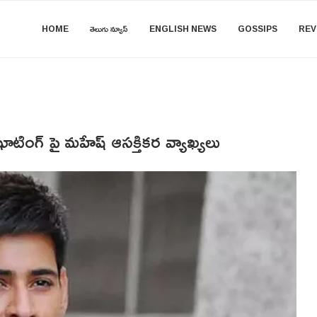
HOME
తెలుగు న్యూస్
ENGLISH NEWS
GOSSIPS
REV
టింగ్ పై మహేష్ ఆసక్తికర వ్యాఖ్యలు