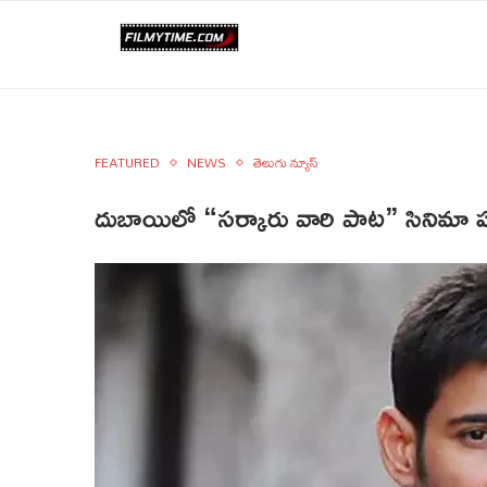
FEATURED
NEWS
తెలుగు న్యూస్
దుబాయిలో “సర్కారు వారి పాట” సినిమా షూ