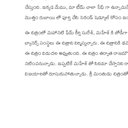
చేస్తుంది. ఇక్కడ మేము, మా టీమ్ చాలా సేఫ్ గా ఉన్నా
మొత్తం దుబాయి లో పూర్తి చేసి సెకండ్ షెడ్యూల్ కోసం 
ఈ చిత్రంలో మహానటి ఫేమ్ కీర్తి సురేశ్, మహేశ్ కి జోడీగా నటి
బ్యానర్స్ సంస్థలు ఈ చిత్రాని నిర్మిస్తున్నారు. ఈ చిత్రాన
ఈ చిత్రం విడుదల అవ్వుతుంది. ఈ చిత్రం తర్వాత రాజమ
నటించనున్నాడు. ఇప్పటికే మహేశ్ తో సినిమా చేస్తానని
విజయాలతో దూసుకుపోతున్నాడు. శ్రీ మంతుడు చిత్రంతో మహేశ