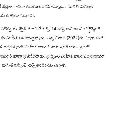
మనే భద్రతా భావనా కలుగుతుందని అన్నాడు. మొదటి షెడ్యూల్
ఇండియాకు రానున్నారు.
స్తుంది. మైత్రి మూవీ మేకర్స్, 14 రీల్స్, జి‌ఎం‌బి ఎంటర్టైన్మెంట్
ికి థమన్ సంగీతం అందిస్తున్నాడు. వచ్చే ఏడాది (2022)లో సంక్రాంతి కి
ౌళి దర్శకత్వంలో మహేశ్ బాబు ఓ పాన్ ఇండియా చిత్రంలో
 రాజమౌళి కూడా ప్రకటించాడు. ప్రస్తుతం మహేశ్ బాబు వరస సినిమా
్ సినీ లైఫ్ టర్న్ తిరిగిందని చెప్పాలి.