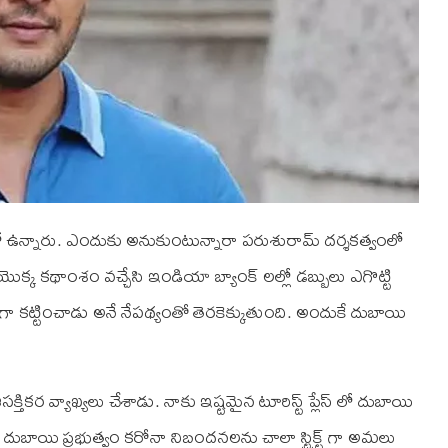
 లో ఉన్నారు. ఎందుకు అనుకుంటున్నారా పరుశురామ్ దర్శకత్వంలో
 యొక్క కథాంశం వచ్చేసి ఇండియా బ్యాంక్ లల్లో డబ్బులు ఎగొట్టి
ిధంగా కట్టించాడు అనే నేపథ్యంతో తెరకెక్కుతుంది. అందుకే దుబాయి
కర వ్యాఖ్యలు చేశాడు. నాకు ఇష్టమైన టూరిస్ట్ ప్లేస్ లో దుబాయి
బాయి ప్రభుత్వం కరోనా నిబందనలను చాలా స్ట్రిక్ట్ గా అమలు