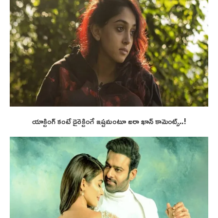
యాక్టింగ్ కంటే డైరెక్టింగే ఇష్టమంటూ ఐరా ఖాన్ కామెంట్స్..!