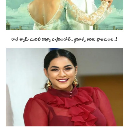
రాధే శ్యామ్ మొదటి రివ్యూ వచ్చేసిందోచ్.. క్లైమాక్సే కథకు ప్రాణమంట..!