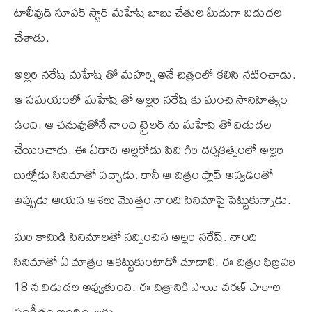
టాలీవుడ్ సూపర్ స్టార్ మహేష్ బాబు చేతుల మీదుగా విడుదల
చేశాడు.
అల్లరి నరేష్ మహేష్ తో మహర్షి అనే చిత్రంలో కలిసి నటించాడు.
ఆ సమయంలో మహేష్ తో అల్లరి నరేష్ కు మంచి సానిహిత్యం
ఉంది. ఆ చనువుతోనే నాంది ట్రైలర్ ను మహేష్ తో విడుదల
చేయించారు. ఈ ఏడాది అల్లరోడు పి‌వి గిరి దర్శకత్వంలో అల్లరి
బుల్లోడు సినిమాతో వచ్చాడు. కానీ ఆ చిత్రం ఫ్లాప్ అవ్వడంతో
ఇప్పుడు ఆయన ఆశలు మొత్తం నాంది సినిమాపై పెట్టుకున్నాడు.
మరి కామిడి సినిమాలతో నవ్వించిన అల్లరి నరేష్. నాంది
సినిమాతో ఏ మాత్రం ఆకట్టుకుంటాడో చూడాలి. ఈ చిత్రం ఫిబ్రవరి
18 న విడుదల అవ్వుతుంది. ఈ చిత్రానికి సాయి చరణ్ పాకాల
సంగీతం అందించాడు.