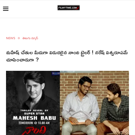
NEWS
తెలుగు న్యూస్
మహేష్ చేతుల మీదుగా విడుదలైన నాంది ట్రైలర్ ! నరేష్ విశ్వరూపమే
చూపించాడుగా ?