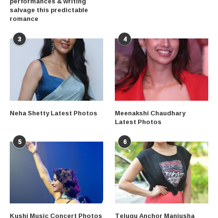
performances & writing
salvage this predictable
romance
3
4
Neha Shetty Latest Photos
Meenakshi Chaudhary
Latest Photos
5
6
Kushi Music Concert Photos
Telugu Anchor Manjusha