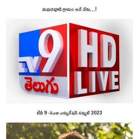
మధురపూడి గ్రామం అనే నేను…!
టీవీ 9 -కెఎబి ఎడ్యుకేషన్ సమ్మిట్ 2023