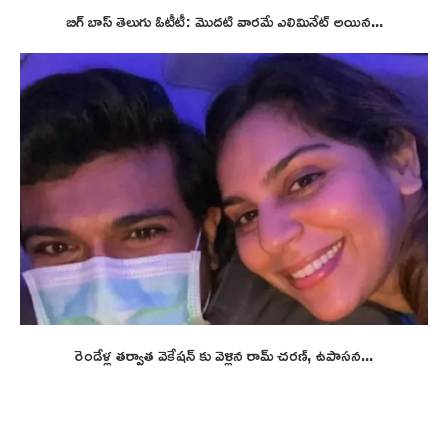
బిగ్ బాస్ తెలుగు ఓటీటీ: మొదటి వారమే ఎలిమినేట్ అయిన...
రెండేళ్ల తర్వాత వెకేషన్ కు వెళ్లిన రామ్ చరణ్, ఉపాసన...