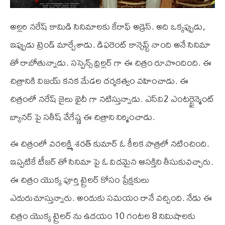
అల్లరి నరేష్ కామిడి సినిమాలకు కేరాఫ్ అడ్రెస్. అది ఒక్కప్పుడు,
ఇప్పుడు ట్రెండ్ మార్చేశాడు. డిఫరెంట్ కాన్సెప్ట్ నాంది అనే సినిమా
తో రాబోతున్నాడు. సస్పెన్స్ థ్రిల్లర్ గా ఈ చిత్రం రూపొందింది. ఈ
చిత్రానికి విజయ్ కనక మేడల దర్శకత్వం వహించాడు. ఈ
చిత్రంలో నరేష్ జైలు ఖైదీ గా నటిస్తున్నాడు. ఎస్‌వి2 ఎంటర్టైన్మెంట్
బ్యానర్ పై సతీష్ వేగేష్ణ ఈ చిత్రాని నిర్మించాడు.
ఈ చిత్రంలో వరలక్ష్మి శరత్ కుమార్ ఓ కీలక పాత్రలో నటించింది.
ఇప్పటికే టీజర్ తో సినిమా పై ఓ విదమైన ఆసక్తిని తీసుకువచ్చారు.
ఈ చిత్రం యొక్క పూర్తి ట్రైలర్ కోసం ప్రేక్షకులు
ఎదురుచూస్తున్నారు. అందుకు సమయం రానే వచ్చింది. నేడు ఈ
చిత్రం యొక్క ట్రైలర్ ను ఉదయం 10 గంటల 8 నిమిషాలకు