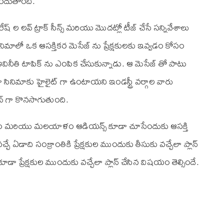
 అందుతోంది.
 ల లవ్‌ ట్రాక్ సీన్స్‌ మరియు మొదట్లో టీజ్ చేసే సన్నివేశాలు
మాలో ఒక ఆసక్తికర మెసేజ్‌ ను ప్రేక్షకులకు ఇవ్వడం కోసం
అవినీతి టాపిక్‌ ను ఎంపిక చేసుకున్నాడు. ఆ మెసేజ్ తో పాటు
డా సినిమాకు హైలైట్‌ గా ఉంటాయని ఇండస్ట్రీ వర్గాల వారు
యిన్‌ గా కొనసాగుతుంది.
ళం మరియు మలయాళం ఆడియన్స్ కూడా చూసేందుకు ఆసక్తి
డాది సంక్రాంతికి ప్రేక్షకుల ముందుకు తీసుకు వచ్చేలా ప్లాన్‌
ీ కూడా ప్రేక్షకుల ముందుకు వచ్చేలా ప్లాన్‌ చేసిన విషయం తెల్సిందే.