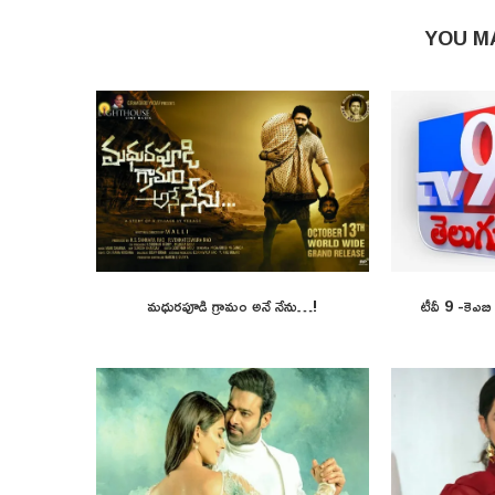
YOU M
మధురపూడి గ్రామం అనే నేను…!
టీవీ 9 -కెఎబ