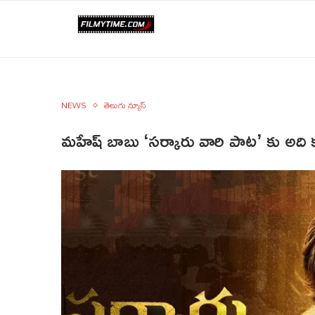
NEWS
తెలుగు న్యూస్
మహేష్‌ బాబు ‘సర్కారు వారి పాట’ కు అది