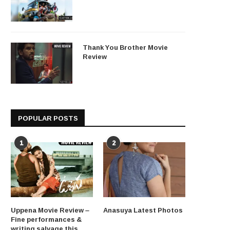
Thank You Brother Movie
Review
POPULAR POSTS
1
2
Uppena Movie Review –
Anasuya Latest Photos
Fine performances &
writing salvage this