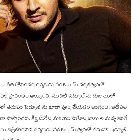
యిన్ గా గీత గోవిందం దర్శకుడు పరశురామ్‌ దర్శకత్వంలో
ీవలే ప్రారంభం అయ్యింది. మొదటి షెడ్యూల్‌ ను దుబాయిలో
 లో తదుపరి షెడ్యూల్‌ ను కూడా పూర్తి చేయడం జరిగింది. ఇటీవల
 కూడా పాల్గొందట. కీర్తి సురేష్‌ మరియు మహేష్‌ బాబు ల మద్య జరిగే
 ను చిత్రీకరించిన దర్శకుడు పరశురామ్‌ త్వరలో తదుపరి షెడ్యూల్‌