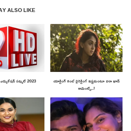
AY ALSO LIKE
ి ఎడ్యుకేషన్ సమ్మిట్ 2023
యాక్టింగ్ కంటే డైరెక్టింగే ఇష్టమంటూ ఐరా ఖాన్
కామెంట్స్..!