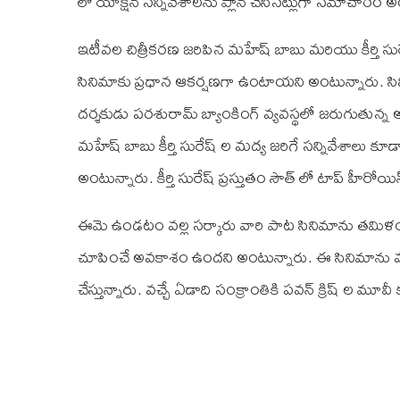
లో యాక్షన్‌ సన్నివేశాలను ప్లాన్‌ చేసినట్లుగా సమాచారం
ఇటీవల చిత్రీకరణ జరిపిన మహేష్‌ బాబు మరియు కీర్తి సురేష్‌
సినిమాకు ప్రధాన ఆకర్షణగా ఉంటాయని అంటున్నారు. సిని
దర్శకుడు పరశురామ్‌ బ్యాంకింగ్‌ వ్యవస్థలో జరుగుతున్న 
మహేష్‌ బాబు కీర్తి సురేష్‌ ల మద్య జరిగే సన్నివేశాలు కూ
అంటున్నారు. కీర్తి సురేష్‌ ప్రస్తుతం సౌత్‌ లో టాప్‌ హీరో
ఈమె ఉండటం వల్ల సర్కారు వారి పాట సినిమాను తమి
చూపించే అవకాశం ఉందని అంటున్నారు. ఈ సినిమాను వచ్చే ఏ
చేస్తున్నారు. వచ్చే ఏడాది సంక్రాంతికి పవన్‌ క్రిష్‌ ల మూవ