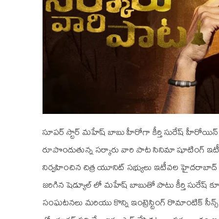
సూపర్‌ స్టార్‌ మహేష్‌ బాబు హీరోగా కీర్తి సురేష్‌ హీరో
రూపొందుతున్న సర్కారు వారి పాట సినిమా షూటింగ్‌ ఇట
నిర్వహించిన చిత్ర యూనిట్‌ సభ్యులు ఇటీవల హైదరాబాద్
జరిగిన షెడ్యూల్‌ లో మహేష్‌ బాబుతో పాటు కీర్తి సురేష్‌
సంఘటనలు మరియు కొన్ని ఇంట్రెస్టింగ్‌ రొమాంటిక్ సీన్స్