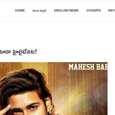
HOME
తెలుగు న్యూస్
ENGLISH NEWS
GOSSIPS
REV
 కూడా హైలైటేనట!