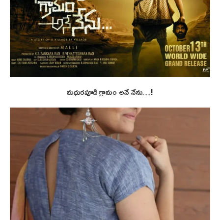
మధురపూడి గ్రామం అనే నేను…!