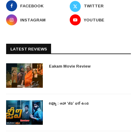
FACEBOOK
TWITTER
INSTAGRAM
YOUTUBE
LATEST REVIEWS
Eakam Movie Review
రివ్యూ : ఆహా ‘జీవి’ భలే ఉంది