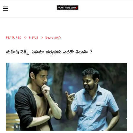
FEATURED
NEWS
తెలుగు న్యూస్
మహేష్ నెక్స్ట్ సినిమా దర్శకుడు ఎవరో తెలుసా ?