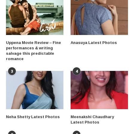
Uppena Movie Review – Fine
Anasuya Latest Photos
performances & writing
salvage this predictable
romance
3
4
Neha Shetty Latest Photos
Meenakshi Chaudhary
Latest Photos