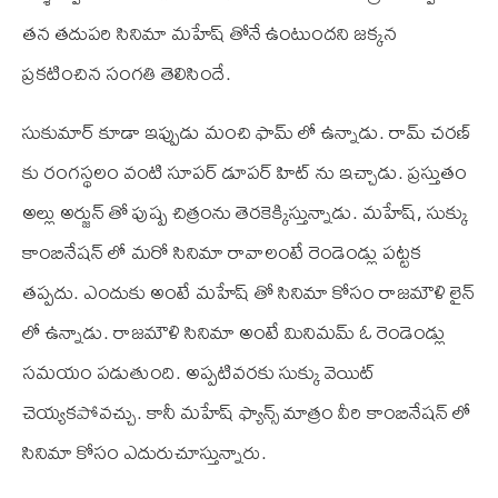
తన తదుపరి సినిమా మహేష్ తోనే ఉంటుందని జక్కన
ప్రకటించిన సంగతి తెలిసిందే.
సుకుమార్ కూడా ఇప్పుడు మంచి ఫామ్ లో ఉన్నాడు. రామ్ చరణ్
కు రంగస్థలం వంటి సూపర్ డూపర్ హిట్ ను ఇచ్చాడు. ప్రస్తుతం
అల్లు అర్జున్ తో పుష్ప చిత్రంను తెరకెక్కిస్తున్నాడు. మహేష్, సుక్కు
కాంబినేషన్ లో మరో సినిమా రావాలంటే రెండెండ్లు పట్టక
తప్పదు. ఎందుకు అంటే మహేష్ తో సినిమా కోసం రాజమౌళి లైన్
లో ఉన్నాడు. రాజమౌళి సినిమా అంటే మినిమమ్ ఓ రెండెండ్లు
సమయం పడుతుంది. అప్పటివరకు సుక్కు వెయిట్
చెయ్యకపోవచ్చు. కానీ మహేష్ ఫ్యాన్స్ మాత్రం వీరి కాంబినేషన్ లో
సినిమా కోసం ఎదురుచూస్తున్నారు.