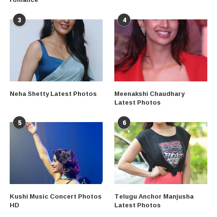
3
4
Neha Shetty Latest Photos
Meenakshi Chaudhary
Latest Photos
5
6
Kushi Music Concert Photos
Telugu Anchor Manjusha
HD
Latest Photos