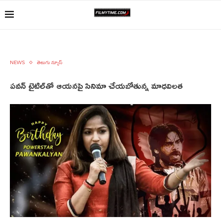
NEWS
తెలుగు న్యూస్
పవన్‌ టైటిల్‌తో ఆయనపై సినిమా చేయబోతున్న మాధవిలత