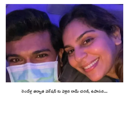
రెండేళ్ల తర్వాత వెకేషన్ కు వెళ్లిన రామ్ చరణ్, ఉపాసన...