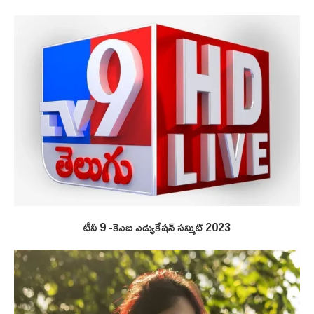
టీవీ 9 -కెఎబి ఎడ్యుకేషన్ సమ్మిట్ 2023