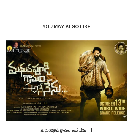
YOU MAY ALSO LIKE
మధురపూడి గ్రామం అనే నేను…!