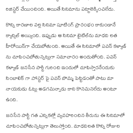
రిజిస్టర్‌ చేయించింది. అయితే సినిమాను పట్టాలెక్కించలేదు.
కొన్ని కారణాల వల్ల సినిమా షూటింగ్‌ ప్రారంభం కాకుండానే
క్యాన్సిల్‌ అయ్యింది. ఇప్పుడు ఆ సినిమా టైటిల్‌ను మాధవి లత
హీరోయిన్‌గా చేయబోతుంది. అయితే ఈ సినిమాలో పవన్‌ కళ్యాణ్‌
ను చూపించబోతున్నట్లుగా సమాచారం అందుతోంది. పవన్‌
కళ్యాణ్‌ జనసేన పార్టీ గురించి ఇందులో చూపిస్తారనేందుకు
సింబాలిక్‌ గా పోస్టర్‌ పై పవన్‌ బొమ్మ పెట్టడంతో పాటు మా
నాయకుడు ఓట్లు అడగమన్నాడు కాని కొనమనలేదు అంటూ
ఉంది.
జనసేన పార్టీ గత ఎన్నికల్లో వ్యవహరించిన తీరును ఈ సినిమాలో
చూపించబోతున్నట్లుగా తెలుస్తోంది. మాధవిలత కొన్ని రోజుల