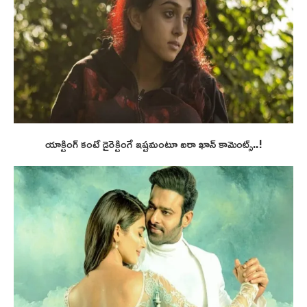
యాక్టింగ్ కంటే డైరెక్టింగే ఇష్టమంటూ ఐరా ఖాన్ కామెంట్స్..!