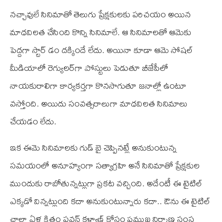
నచ్చావులే సినిమాతో తెలుగు ప్రేక్షకులకు పరిచయం అయిన
మాధవిలత చేసింది కొన్ని సినిమాలే. ఆ సినిమాలతో ఆమెకు
పెద్దగా స్టార్‌ డం దక్కిందే లేదు. అయినా కూడా ఆమె సోషల్‌
మీడియాలో రెగ్యులర్‌గా పోస్టులు పెడుతూ బీజేపీలో
నాయకురాలిగా కార్యకర్తగా కొనసాగుతూ జనాల్లో ఉంటూ
వస్తోంది. అయిదు సంవత్సరాలుగా మాధవిలత సినిమాలు
చేయడం లేదు.
ఇక ఈమె సినిమాలకు గుడ్‌ బై చెప్పినట్లే అనుకుంటున్న
సమయంలో అనూహ్యంగా సత్యాగ్రహి అనే సినిమాతో ప్రేక్షకుల
ముందుకు రాబోతున్నట్లుగా ప్రకట వచ్చింది. అదేంటీ ఈ టైటిల్‌
ఎక్కడో విన్నట్లుంది కదా అనుకుంటున్నారు కదా.. ఔను ఈ టైటిల్‌
చాలా ఏళ్ల క్రితం పవన్‌ కళ్యాణ్‌ కోసం ప్రముఖ నిర్మాణ సంస్త