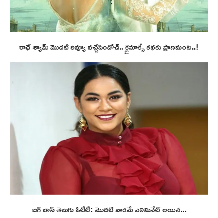
రాధే శ్యామ్ మొదటి రివ్యూ వచ్చేసిందోచ్.. క్లైమాక్సే కథకు ప్రాణమంట..!
బిగ్ బాస్ తెలుగు ఓటీటీ: మొదటి వారమే ఎలిమినేట్ అయిన...