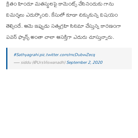
క్రితం హిందూ మతస్థులపై కామెంట్స్‌ చేసినందుకు గాను
విమర్శలు ఎదుర్కొంది. కేసులో కూడా చిక్కుకున్న విషయం
తెల్సిందే. ఆమె ఇప్పుడు సత్యగ్రహి సినిమా చేస్తున్న కారణంగా
పవన్‌ ఫ్యాన్స్‌ అంతా చాలా ఆసక్తిగా ఎదురు చూస్తున్నారు.
#Sathyagrahi
pic.twitter.com/mcDubwZecq
— siddu (@UrsViswanadh)
September 2, 2020