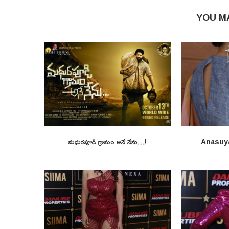
YOU M
మధురపూడి గ్రామం అనే నేను…!
Anasuy