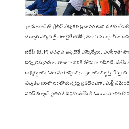
హైదరాబాద్‌లో గ్రేటర్ ఎన్నికల ప్రచారం తుది దశకు చేరుక
దుబ్బాక ఎన్నికల్లో ఎలాగైతే బీజేపీ, తెరాస నువ్వా..నీనా 
బీజేపీ (BJP) తరపున ఇప్పటికే ఎమ్మెల్యేలు, ఎంపీలతో పాట
నిర్వ్హఇస్తుండగా..తాజాగా వీరికి తోడుగా సినీనటి, బీజేపీ
అభ్యర్థులకు ఓటు వేయాల్సిందిగా ప్రజలకు విజ్ఞప్తి చేస్త
ఎన్నికల బరిలో దిగబోతున్నట్లు ప్రకటించగా..మళ్లీ ఏమైందో 
పవన్ కళ్యాణ్ సైతం ఓటర్లకు బీజేపీ కి ఓటు వేయాలని కో