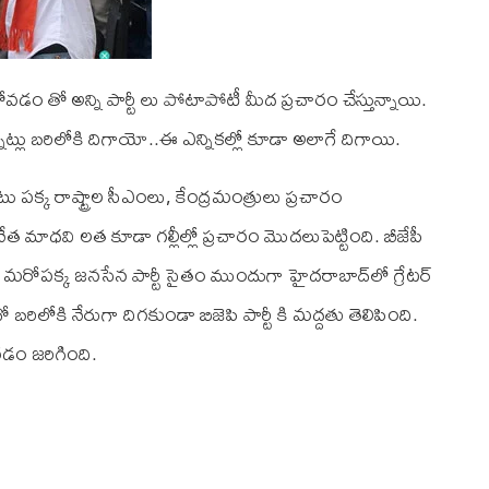
ోవడం తో అన్ని పార్టీ లు పోటాపోటీ మీద ప్రచారం చేస్తున్నాయి.
అన్నట్లు బరిలోకి దిగాయో..ఈ ఎన్నికల్లో కూడా అలాగే దిగాయి.
ు పక్క రాష్ట్రాల సీఎంలు, కేంద్రమంత్రులు ప్రచారం
 నేత మాధవి లత కూడా గల్లీల్లో ప్రచారం మొదలుపెట్టింది. బీజేపీ
ుంది. మరోపక్క జనసేన పార్టీ సైతం ముందుగా హైదరాబాద్‌లో గ్రేటర్
బరిలోకి నేరుగా దిగకుండా బిజెపి పార్టీ కి మద్దతు తెలిపింది.
రడం జరిగింది.