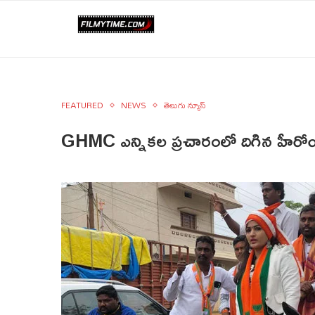
FEATURED
NEWS
తెలుగు న్యూస్
GHMC ఎన్నికల ప్రచారంలో దిగిన హీరోయ