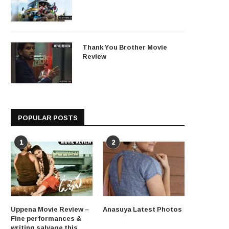
Thank You Brother Movie
Review
POPULAR POSTS
1
2
Uppena Movie Review –
Anasuya Latest Photos
Fine performances &
writing salvage this