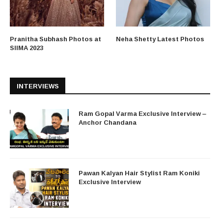
Pranitha Subhash Photos at
Neha Shetty Latest Photos
SIIMA 2023
INTERVIEWS
Ram Gopal Varma Exclusive Interview –
Anchor Chandana
Pawan Kalyan Hair Stylist Ram Koniki
Exclusive Interview