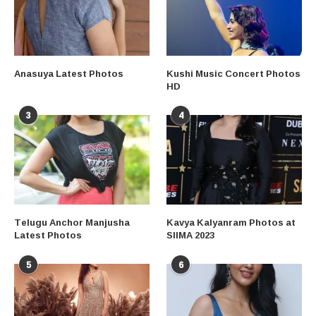
Anasuya Latest Photos
Kushi Music Concert Photos
HD
3
4
Telugu Anchor Manjusha
Kavya Kalyanram Photos at
Latest Photos
SIIMA 2023
5
6