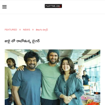
FEATURED
NEWS
తెలుగు న్యూస్
జులై లో రాబోతున్న లైగర్