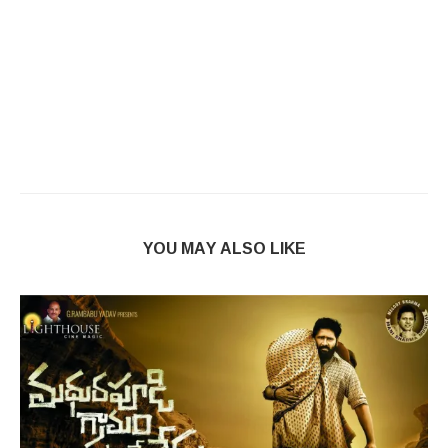
YOU MAY ALSO LIKE