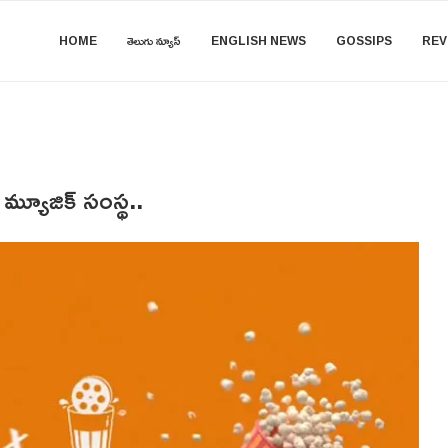
HOME
తెలుగు న్యూస్
ENGLISH NEWS
GOSSIPS
REV
మ్యూజిక్ సంస్థ..