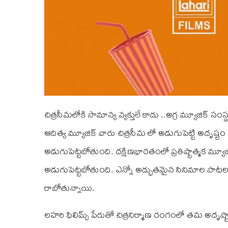
చిత్రసీమలోకి సామాన్య వ్యక్తులే కాదు ..అగ్ర మ్యూజిక్ స
ఆదిత్య మ్యూజిక్ వారు చిత్రసీమ లో అడుగుపెట్టి అదృష్టం
అడుగుపెట్టబోతుంది. దక్షిణభారతంలో ప్రతిష్టాత్మక మ్యూ
అడుగుపెట్టబోతుంది. ఎన్నో అద్భుతమైన సినిమాల పాటలన
రాబోతున్నాయి.
లహరి ఫిలిమ్స్ పేరుతో చిత్రనిర్మాణ రంగంలో తమ అదృష్టాన్