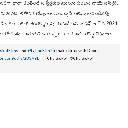
కగా చాలా కంటెంట్ ని ప్రేక్షకుల ముందు ఉంచిన చాయ్ బిస్కెట్,
తుంది. లహరి ఫిలిమ్స్, చాయ్ బిస్కెట్ ఫిలిమ్స్ కాంబినేషన్లో
వీరి కలయికలో తెరకెక్కుతున్న మొదటి సినిమా ఫస్ట్ లుక్ ని 2021
ితో కొత్తగా అడుగుపెడుతున్న లహరి కి అల్ ది బెస్ట్ చెపుదాం.
sketFilms
and
@LahariFilm
to make films with Debut
tter.com/schsQBGA9B
— ChaiBisket (@ChaiBisket)