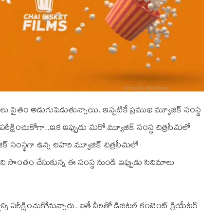
ంస్థలు సైతం అడుగుపెడుతున్నాయి. ఇప్పటికే ప్రముఖ మ్యూజిక్ సంస్థ
 పరీక్షించుకోగా..ఇక ఇప్పుడు మరో మ్యూజిక్ సంస్థ చిత్రసీమలో
జిక్ సంస్థగా ఉన్న లహరి మ్యూజిక్ చిత్రసీమలో
ి సొంతం చేసుకున్న ఈ సంస్థ నుండి ఇప్పుడు సినిమాలు
ని పరీక్షించుకోనున్నారు. ఐతే వీరితో డిజిటల్ కంటెంట్ క్రియేటర్