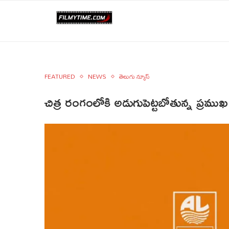
FEATURED
NEWS
తెలుగు న్యూస్
చిత్ర రంగంలోకి అడుగుపెట్టబోతున్న ప్రముఖ 