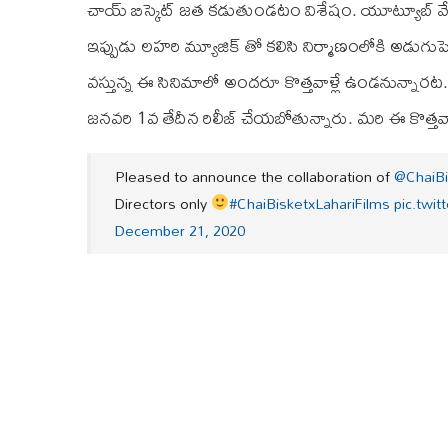
చాయ్ బిస్కెట్ జత కడుతుండటం విశేషం. యూట్యూబ్ వేది
ఇప్పుడు లహరి మ్యూజిక్ తో కలిసి నిర్మాణంలోకి అడుగుపెడు
వస్తున్న ఈ సినిమాలో అందరూ కొత్తవాళ్లే ఉండనున్నారట. 
జనవరి 1వ తేదీన రిలీజ్ చేయబోతున్నారు. మరి ఈ కొత్తవార
Pleased to announce the collaboration of
@ChaiBi
Directors only
#ChaiBisketxLahariFilms
pic.twi
December 21, 2020