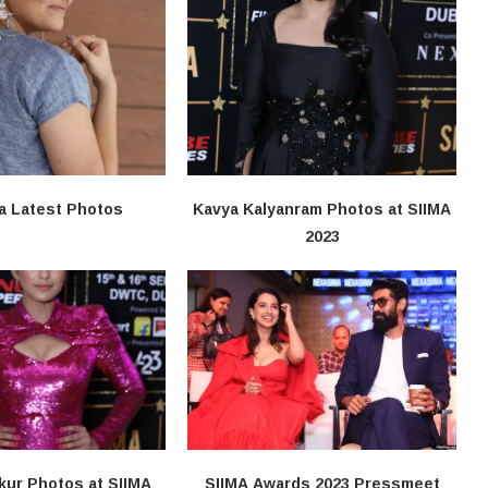
a Latest Photos
Kavya Kalyanram Photos at SIIMA
2023
kur Photos at SIIMA
SIIMA Awards 2023 Pressmeet