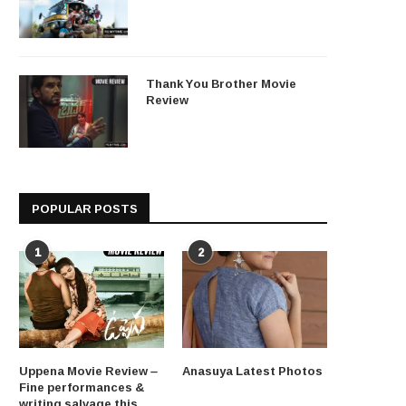
Thank You Brother Movie
Review
POPULAR POSTS
1
2
Uppena Movie Review –
Anasuya Latest Photos
Fine performances &
writing salvage this