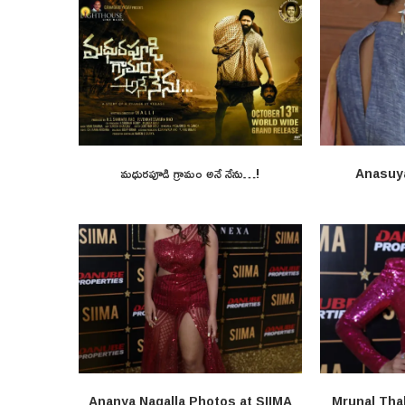
మధురపూడి గ్రామం అనే నేను…!
Anasuy
Ananya Nagalla Photos at SIIMA
Mrunal Tha