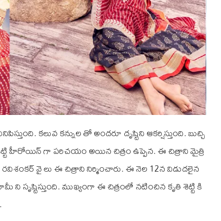
నిపిస్తుంది. కలువ కన్నుల తో అందరూ దృష్టిని ఆకర్షిస్తుంది. బుచ్చి
ట్టి హీరోయిన్ గా పరిచయం అయిన చిత్రం ఉప్పెన. ఈ చిత్రాని మైత్రి
ై, రవిశంకర్ వై లు ఈ చిత్రాని నిర్మించారు. ఈ నెల 12న విడుదలైన
సునామీ ని సృష్టిస్తుంది. ముఖ్యంగా ఈ చిత్రంలో నటించిన కృతి శెట్టి కి
.