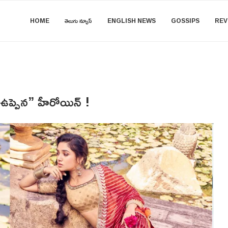
HOME
తెలుగు న్యూస్
ENGLISH NEWS
GOSSIPS
REV
 “ఉప్పెన” హీరోయిన్ !