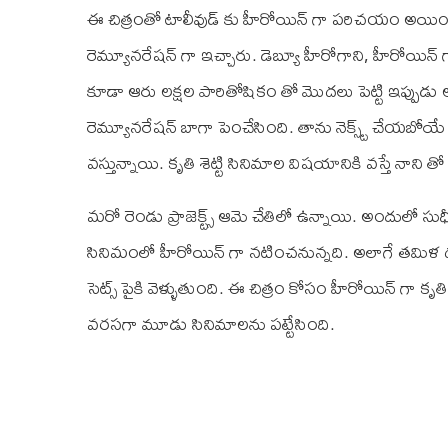
ఈ చిత్రంతో టాలీవుడ్ కు హీరోయిన్ గా పరిచయం అయి
రెమ్యూనరేషన్ గా ఇచ్చారు. డెబ్యూ హీరోగాని, హీరోయిన
కూడా ఆరు లక్షల పారితోషికం తో మొదలు పెట్టి ఇప్పుడు
రెమ్యూనరేషన్ బాగా పెంచేసింది. తాను నెక్స్ట్ చేయబోయ
వస్తున్నాయి. కృతి శెట్టి సినిమాల విషయానికి వస్తే నాని త
మరో రెండు ప్రాజెక్ట్స్ ఆమె చేతిలో ఉన్నాయి. అందులో స
సినిమంలో హీరోయిన్ గా నటించనున్నది. అలాగే తమిళ దర్
సెట్స్ పైకి వెళ్ళుతుంది. ఈ చిత్రం కోసం హీరోయిన్ గా కృతి
వరసగా మూడు సినిమాలను పట్టేసింది.