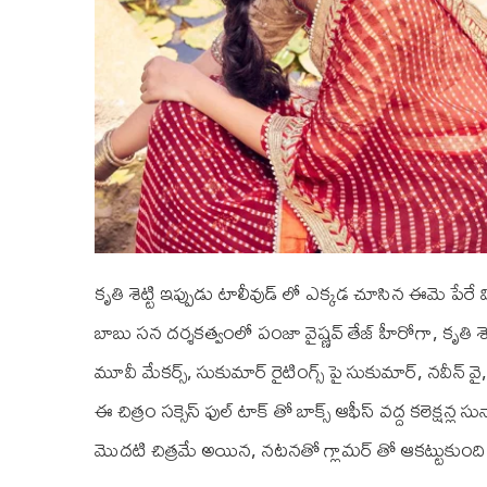
కృతి శెట్టి ఇప్పుడు టాలీవుడ్ లో ఎక్కడ చూసిన ఈమె పేరే వి
బాబు సన దర్శకత్వంలో పంజా వైష్ణవ్ తేజ్ హీరోగా, కృతి శె
మూవీ మేకర్స్, సుకుమార్ రైటింగ్స్ పై సుకుమార్, నవీన్ వ
ఈ చిత్రం సక్సెస్ ఫుల్ టాక్ తో బాక్స్ ఆఫీస్ వద్ద కలెక్షన్ల 
మొదటి చిత్రమే అయిన, నటనతో గ్లామర్ తో ఆకట్టుకుంది