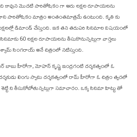
ంది కావున మొదటి పారితోషికం గా ఆరు లక్షల రూపాయలను
్ గాని పారితోషికం మాత్రం అంతంతమాత్రమే ఉంటుంది. కృతి కు
 లక్షలల్లో డిమాండ్ చేస్తుంది. ఇక తన తదుపరి సినిమాల విషయంలో
ే సినిమాకు 60 లక్షల రూపాయలను తీసుకొనున్నట్లుగా వార్తలు
ో శ్యామ్ సింగరాయ్ అనే చిత్రంలో నటిస్తుంది.
ుధీర్ బాబు హీరోగా, మోహన్ కృష్ణ ఇంద్రగంటి దర్శకత్వంలో ఓ
శకుడు లింగు స్వామి దర్శకత్వంలో రామ్ హీరోగా ఓ చిత్రం త్వరలో
 శెట్టి ని తీసుకోబోతున్నట్లుగా సమాచారం. ఒక్క సినిమా హిట్టు తో