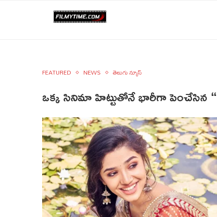
FEATURED
NEWS
తెలుగు న్యూస్
ఒక్క సినిమా హిట్టుతోనే భారీగా పెంచేసిన