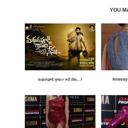
YOU M
మధురపూడి గ్రామం అనే నేను…!
Anasuy