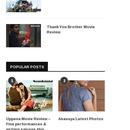
Thank You Brother Movie
Review
POPULAR POSTS
1
2
Uppena Movie Review –
Anasuya Latest Photos
Fine performances &
writing salvage this