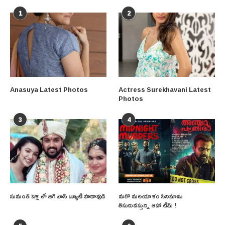
1
2
Anasuya Latest Photos
Actress Surekhavani Latest
Photos
3
4
సుమంత్ పెళ్లి లో బిగ్ బాస్ బ్యూటీ హడావుడి
మరో మలయాళం సినిమాను
తీసుకువస్తున్న ఆహా టీమ్ !