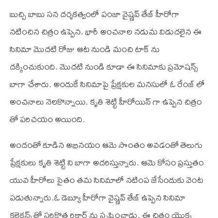
బుచ్చి బాబు సన దర్శకత్వంలో పంజా వైష్ణవ్ తేజ్ హీరోగా
నటించిన చిత్రం ఉప్పెన. భారీ అంచనాల నడుమ విడుదలైన ఈ
సినిమా మొదటి రోజు ఆట నుండి మంచి టాక్ ను
దక్కించుకుంది. మొదటి నుండి కూడా ఈ సినిమాకు ప్రమోషన్స్
బాగా చేశారు. అందుకే సినిమాపై ప్రేక్షకుల మనసులో ఓ రేంజ్ లో
అంచనాలు నెలకొన్నాయి. కృతి శెట్టి హీరోయిన్ గా ఉప్పెన చిత్రం
తో పరిచయం అయింది.
అందంతో కూడిన అభినయం ఆమె సొంతం అవడంతో తెలుగు
ప్రేక్షకులు కృతి శెట్టి ని బాగా అదరిస్తున్నారు. ఆమె కోసం ప్రస్తుతం
యువ హీరోలు సైతం తమ సినిమాలో నటింప జేసేందుకు వెంట
పడుతున్నారు.ఓ డెబ్యూ హీరోగా వైష్ణవ్ తేజ్ ఉప్పెన సినిమా
కలెక్షన్స్ తో సరికొత్త రికార్డ్ ను సృష్టించాడు. ఈ చిత్రం యొక్క