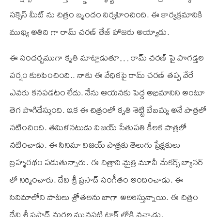
సక్సెస్ మీట్ ను చిత్రం బృందం నిర్వహించింది. ఈ కార్యక్రమానికి
ముఖ్య అతిది గా రామ్ చరణ్ తేజ్ హాజరు అయ్యాడు.
ఈ సందర్భముగా కృతి మాట్లాడుతూ… రామ్ చరణ్ పై పొగడ్తల
వర్షం కురిపించింది.. నాకు ఈ వేధికపై రామ్ చరణ్ తప్ప వేరే
ఎవరు కనపడటం లేదు. నేను ఆయనకు పెద్ద అభిమానిని అంటూ
తెగ పొగిడేస్తుంది. ఇక ఈ చిత్రంలో కృతి శెట్టి బేబమ్మ అనే పాత్రలో
నటించింది. తమిళనటుడు విజయ్ సేతుపతి కీలక పాత్రలో
నటించాడు. ఈ సినిమా విజయ్ పాత్రకు తెలుగు ప్రేక్షకులు
బ్రహ్మరథం పడుతున్నారు. ఈ చిత్రాని మైత్రి మూవీ మేకర్స్ బ్యానర్
లో నిర్మించారు. దేవి శ్రీ ప్రసాద్ సంగీతం అందించాడు. ఈ
సినిమాలోని పాటలు శ్రోతలను బాగా అలరిస్తున్నాయి. ఈ చిత్రం
దేవి శ్రీ ప్రసాద్ మరల మునపటి ట్రాక్ లోకి వచ్చాడు.