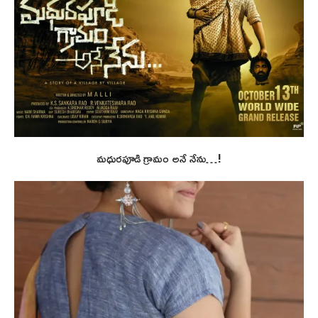
మధురపూడి గ్రామం అనే నేను…!