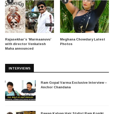
5
6
Rajasekhar’s ‘Marmaanuvu’
Meghana Chowdary Latest
with director Venkatesh
Photos
Maha announced
INTERVIEWS
Ram Gopal Varma Exclusive Interview –
Anchor Chandana
Pawan Kalyan Hair Stylist Ram Koniki