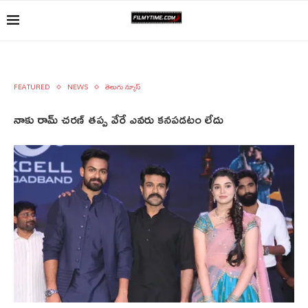
FEATURED
NEWS
తెలుగు న్యూస్
నాకు రామ్ చరణ్ తప్ప వేరే ఎవరు కనపడటం లేదు