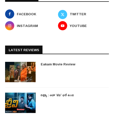
FACEBOOK
TWITTER
INSTAGRAM
YOUTUBE
LATEST REVIEWS
Eakam Movie Review
రివ్యూ : ఆహా ‘జీవి’ భలే ఉంది